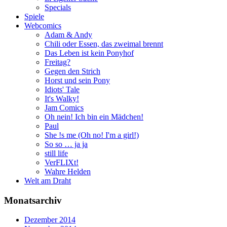
Specials
Spiele
Webcomics
Adam & Andy
Chili oder Essen, das zweimal brennt
Das Leben ist kein Ponyhof
Freitag?
Gegen den Strich
Horst und sein Pony
Idiots' Tale
It's Walky!
Jam Comics
Oh nein! Ich bin ein Mädchen!
Paul
She !s me (Oh no! I'm a girl!)
So so … ja ja
still life
VerFLIXt!
Wahre Helden
Welt am Draht
Monatsarchiv
Dezember 2014