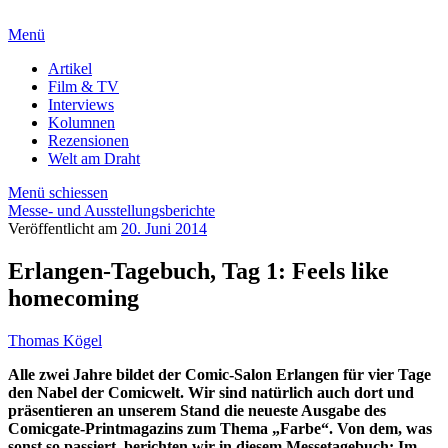
Menü
Artikel
Film & TV
Interviews
Kolumnen
Rezensionen
Welt am Draht
Menü schiessen
Messe- und Ausstellungsberichte
Veröffentlicht am
20. Juni 2014
Erlangen-Tagebuch, Tag 1: Feels like
homecoming
Thomas Kögel
Alle zwei Jahre bildet der Comic-Salon Erlangen für vier Tage
den Nabel der Comicwelt. Wir sind natürlich auch dort und
präsentieren an unserem Stand die neueste Ausgabe des
Comicgate-Printmagazins zum Thema „Farbe“. Von dem, was
sonst so passiert, berichten wir in diesem Messetagebuch: Im