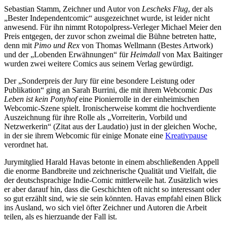
Sebastian Stamm, Zeichner und Autor von
Lescheks Flug
, der als
„Bester Independentcomic“ ausgezeichnet wurde, ist leider nicht
anwesend. Für ihn nimmt Rotopolpress-Verleger Michael Meier den
Preis entgegen, der zuvor schon zweimal die Bühne betreten hatte,
denn mit
Pimo und Rex
von Thomas Wellmann (Bestes Artwork)
und der „Lobenden Erwähnungen“ für
Heimdall
von Max Baitinger
wurden zwei weitere Comics aus seinem Verlag gewürdigt.
Der „Sonderpreis der Jury für eine besondere Leistung oder
Publikation“ ging an Sarah Burrini, die mit ihrem Webcomic
Das
Leben ist kein Ponyhof
eine Pionierrolle in der einheimischen
Webcomic-Szene spielt. Ironischerweise kommt die hochverdiente
Auszeichnung für ihre Rolle als „Vorreiterin, Vorbild und
Netzwerkerin“ (Zitat aus der Laudatio) just in der gleichen Woche,
in der sie ihrem Webcomic für einige Monate eine
Kreativpause
verordnet hat.
Jurymitglied Harald Havas betonte in einem abschließenden Appell
die enorme Bandbreite und zeichnerische Qualität und Vielfalt, die
der deutschsprachige Indie-Comic mittlerweile hat. Zusätzlich wies
er aber darauf hin, dass die Geschichten oft nicht so interessant oder
so gut erzählt sind, wie sie sein könnten. Havas empfahl einen Blick
ins Ausland, wo sich viel öfter Zeichner und Autoren die Arbeit
teilen, als es hierzuande der Fall ist.