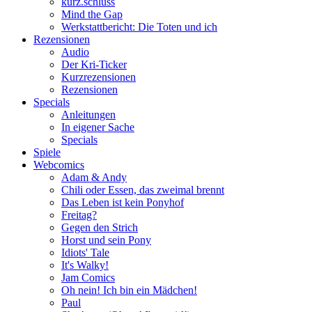
kurz.schluss
Mind the Gap
Werkstattbericht: Die Toten und ich
Rezensionen
Audio
Der Kri-Ticker
Kurzrezensionen
Rezensionen
Specials
Anleitungen
In eigener Sache
Specials
Spiele
Webcomics
Adam & Andy
Chili oder Essen, das zweimal brennt
Das Leben ist kein Ponyhof
Freitag?
Gegen den Strich
Horst und sein Pony
Idiots' Tale
It's Walky!
Jam Comics
Oh nein! Ich bin ein Mädchen!
Paul