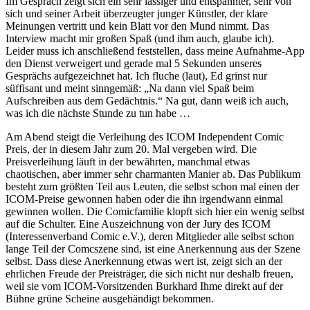
Im Gespräch zeigt sich ein sehr lässiger und entspannter, sehr von
sich und seiner Arbeit überzeugter junger Künstler, der klare
Meinungen vertritt und kein Blatt vor den Mund nimmt. Das
Interview macht mir großen Spaß (und ihm auch, glaube ich).
Leider muss ich anschließend feststellen, dass meine Aufnahme-App
den Dienst verweigert und gerade mal 5 Sekunden unseres
Gesprächs aufgezeichnet hat. Ich fluche (laut), Ed grinst nur
süffisant und meint sinngemäß: „Na dann viel Spaß beim
Aufschreiben aus dem Gedächtnis.“ Na gut, dann weiß ich auch,
was ich die nächste Stunde zu tun habe …
Am Abend steigt die Verleihung des ICOM Independent Comic
Preis, der in diesem Jahr zum 20. Mal vergeben wird. Die
Preisverleihung läuft in der bewährten, manchmal etwas
chaotischen, aber immer sehr charmanten Manier ab. Das Publikum
besteht zum größten Teil aus Leuten, die selbst schon mal einen der
ICOM-Preise gewonnen haben oder die ihn irgendwann einmal
gewinnen wollen. Die Comicfamilie klopft sich hier ein wenig selbst
auf die Schulter. Eine Auszeichnung von der Jury des ICOM
(Interessenverband Comic e.V.), deren Mitglieder alle selbst schon
lange Teil der Comcszene sind, ist eine Anerkennung aus der Szene
selbst. Dass diese Anerkennung etwas wert ist, zeigt sich an der
ehrlichen Freude der Preisträger, die sich nicht nur deshalb freuen,
weil sie vom ICOM-Vorsitzenden Burkhard Ihme direkt auf der
Bühne grüne Scheine ausgehändigt bekommen.