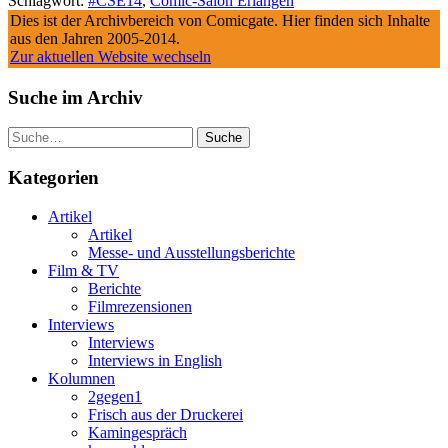
Schlagwort:
#CSE14
,
Comic-Salon Erlangen
Dies ist der Archivbereich von Comicgate. Hier finden sich Inhalte
aus den Jahren 2005-2014.
Zur aktuellen Website wechseln
Suche im Archiv
Suche
Kategorien
Artikel
Artikel
Messe- und Ausstellungsberichte
Film & TV
Berichte
Filmrezensionen
Interviews
Interviews
Interviews in English
Kolumnen
2gegen1
Frisch aus der Druckerei
Kamingespräch