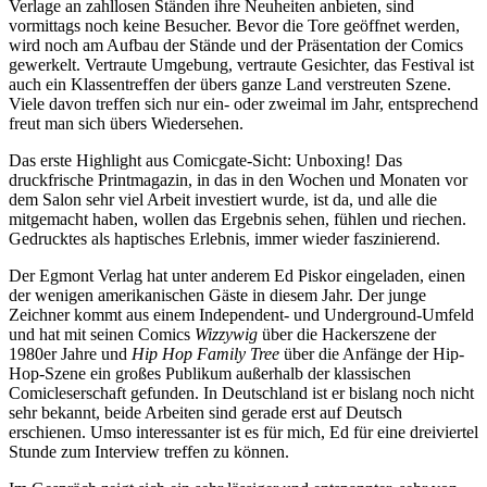
Verlage an zahllosen Ständen ihre Neuheiten anbieten, sind
vormittags noch keine Besucher. Bevor die Tore geöffnet werden,
wird noch am Aufbau der Stände und der Präsentation der Comics
gewerkelt. Vertraute Umgebung, vertraute Gesichter, das Festival ist
auch ein Klassentreffen der übers ganze Land verstreuten Szene.
Viele davon treffen sich nur ein- oder zweimal im Jahr, entsprechend
freut man sich übers Wiedersehen.
Das erste Highlight aus Comicgate-Sicht: Unboxing! Das
druckfrische Printmagazin, in das in den Wochen und Monaten vor
dem Salon sehr viel Arbeit investiert wurde, ist da, und alle die
mitgemacht haben, wollen das Ergebnis sehen, fühlen und riechen.
Gedrucktes als haptisches Erlebnis, immer wieder faszinierend.
Der Egmont Verlag hat unter anderem Ed Piskor eingeladen, einen
der wenigen amerikanischen Gäste in diesem Jahr. Der junge
Zeichner kommt aus einem Independent- und Underground-Umfeld
und hat mit seinen Comics
Wizzywig
über die Hackerszene der
1980er Jahre und
Hip Hop Family Tree
über die Anfänge der Hip-
Hop-Szene ein großes Publikum außerhalb der klassischen
Comicleserschaft gefunden. In Deutschland ist er bislang noch nicht
sehr bekannt, beide Arbeiten sind gerade erst auf Deutsch
erschienen. Umso interessanter ist es für mich, Ed für eine dreiviertel
Stunde zum Interview treffen zu können.