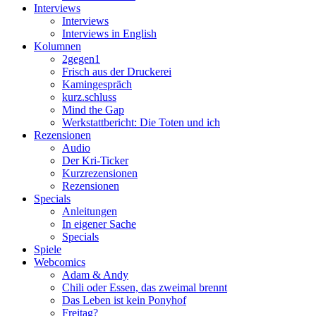
Interviews
Interviews
Interviews in English
Kolumnen
2gegen1
Frisch aus der Druckerei
Kamingespräch
kurz.schluss
Mind the Gap
Werkstattbericht: Die Toten und ich
Rezensionen
Audio
Der Kri-Ticker
Kurzrezensionen
Rezensionen
Specials
Anleitungen
In eigener Sache
Specials
Spiele
Webcomics
Adam & Andy
Chili oder Essen, das zweimal brennt
Das Leben ist kein Ponyhof
Freitag?