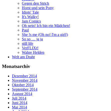
Gegen den Strich
Horst und sein Pony
Idiots' Tale
It's Walky!
Jam Comics
Oh nein! Ich bin ein Mädchen!
Paul
She !s me (Oh no! I'm a girl!)
So so … ja ja
still life
VerFLIXt!
Wahre Helden
Welt am Draht
Monatsarchiv
Dezember 2014
November 2014
Oktober 2014
September 2014
August 2014
Juli 2014
Juni 2014
Mai 2014