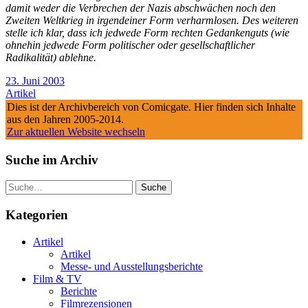
damit weder die Verbrechen der Nazis abschwächen noch den
Zweiten Weltkrieg in irgendeiner Form verharmlosen. Des weiteren
stelle ich klar, dass ich jedwede Form rechten Gedankenguts (wie
ohnehin jedwede Form politischer oder gesellschaftlicher
Radikalität) ablehne.
23. Juni 2003
Artikel
Dies ist der Archivbereich von Comicgate. Hier finden sich Inhalte
aus den Jahren 2005-2014.
Zur aktuellen Website wechseln
Suche im Archiv
Suche
Kategorien
Artikel
Artikel
Messe- und Ausstellungsberichte
Film & TV
Berichte
Filmrezensionen