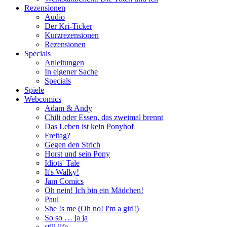
Rezensionen
Audio
Der Kri-Ticker
Kurzrezensionen
Rezensionen
Specials
Anleitungen
In eigener Sache
Specials
Spiele
Webcomics
Adam & Andy
Chili oder Essen, das zweimal brennt
Das Leben ist kein Ponyhof
Freitag?
Gegen den Strich
Horst und sein Pony
Idiots' Tale
It's Walky!
Jam Comics
Oh nein! Ich bin ein Mädchen!
Paul
She !s me (Oh no! I'm a girl!)
So so … ja ja
still life