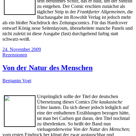
sein berühmtes Schiff, das er baut, um der Sintflut
zu entgehen. Der Comic erschien zunächst als
täglicher Strip in der
Frankfurter Allgemeinen
, die
Buchausgabe im Rowohlt Verlag ist jedoch mehr
als ein bloßer Nachdruck des Zeitungscomics. Für das Hardcover
entwarf König neue Seitenlayouts, überarbeitete manche Panels und
nicht zuletzt ist diese Ausgabe (fast) durchgehend farbig statt
schwarz-weiß.
24. November 2009
Rezensionen
Von der Natur des Menschen
Benjamin Vogt
Ursprünglich sollte der Titel der deutschen
Übersetzung dieses Comics
Die kaukasische
Ulme
lauten. Da sich dieser jedoch lediglich auf
eine der enthaltenen Erzählungen bezogen hätte,
tat man bei Carlsen gut daran, den Titel nochmal
zu überdenken. So heißt der Band nun
vielsagenderweise
Von der Natur des Menschen
;
vom ersten Eindruck her klingt der zwar austauschbar und