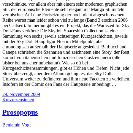
verschränkte, vor allem aber mit einem sehr modernen graphischen
Stil, der europäische Elemente sehr elegant mit Manga-Stilmitteln
vermischte. Auf eine Fortsetzung der noch nicht abgeschlossenen
Reihe wartet man leider schon viel zu lange (Band 3 erschien 2006
bei Carlsen). Immerhin gibt es ein Projekt, das die Wartezeit für Sky
Doll-Fans verkürzt: Die Skydoll Spaceship Collection ist eine
Sammlung von sechs jeweils achtseitigen Kurzgeschichten, jeweils
mit der Sky Doll-Hauptfigur Noa im Mittelpunkt, aber
chronologisch außerhalb der Hauptserie angesiedelt. Barbucci und
Canepa schrieben die Szenarien und zeichneten eine Story, der Rest
kommt von italienischen und französischen Gastzeichnern (alle
bisher bei uns eher unbekannt). Wie so oft bei
Kurzgeschichtensammlungen, gibt es Höhen und Tiefen. Nicht jede
Story überzeugt, aber dem Album gelingt es, das Sky Doll-
Universum weiter zu definieren und ihm neue Facetten zu verleihen.
Insofern ist der Comic den Fans der Hauptserie unbedingt …
29. November 2009
Kurzrezensionen
Prosopopus
Benjamin Vogt