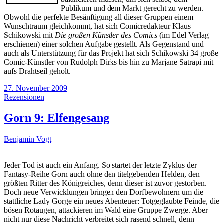
Publikum und dem Markt gerecht zu werden.
Obwohl die perfekte Besänftigung all dieser Gruppen einem
Wunschtraum gleichkommt, hat sich Comicredakteur Klaus
Schikowski mit
Die großen Künstler des Comics
(im Edel Verlag
erschienen) einer solchen Aufgabe gestellt. Als Gegenstand und
auch als Unterstützung für das Projekt hat sich Schikowski 34 große
Comic-Künstler von Rudolph Dirks bis hin zu Marjane Satrapi mit
aufs Drahtseil geholt.
27. November 2009
Rezensionen
Gorn 9: Elfengesang
Benjamin Vogt
Jeder Tod ist auch ein Anfang. So startet der letzte Zyklus der
Fantasy-Reihe Gorn auch ohne den titelgebenden Helden, den
größten Ritter des Königreiches, denn dieser ist zuvor gestorben.
Doch neue Verwicklungen bringen den Dorfbewohnern um die
stattliche Lady Gorge ein neues Abenteuer: Totgeglaubte Feinde, die
bösen Rotaugen, attackieren im Wald eine Gruppe Zwerge. Aber
nicht nur diese Nachricht verbreitet sich rasend schnell, denn