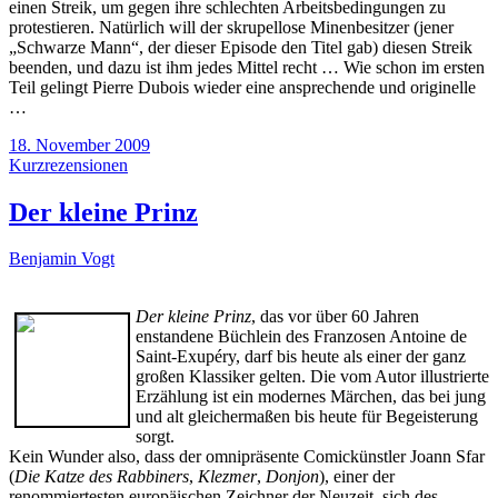
einen Streik, um gegen ihre schlechten Arbeitsbedingungen zu
protestieren. Natürlich will der skrupellose Minenbesitzer (jener
„Schwarze Mann“, der dieser Episode den Titel gab) diesen Streik
beenden, und dazu ist ihm jedes Mittel recht … Wie schon im ersten
Teil gelingt Pierre Dubois wieder eine ansprechende und originelle
…
18. November 2009
Kurzrezensionen
Der kleine Prinz
Benjamin Vogt
Der kleine Prinz
, das vor über 60 Jahren
enstandene Büchlein des Franzosen Antoine de
Saint-Exupéry, darf bis heute als einer der ganz
großen Klassiker gelten. Die vom Autor illustrierte
Erzählung ist ein modernes Märchen, das bei jung
und alt gleichermaßen bis heute für Begeisterung
sorgt.
Kein Wunder also, dass der omnipräsente Comickünstler Joann Sfar
(
Die Katze des Rabbiners
,
Klezmer
,
Donjon
), einer der
renommiertesten europäischen Zeichner der Neuzeit, sich des