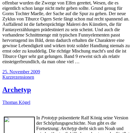
offenbar wurden die Zwerge von Elfen gerettet, Wesen, die es
eigentlich schon lange nicht mehr geben sollte. Grund genug für
Gorns Tochter Maelle, der Sache auf die Spur zu gehen. Der neue
Zyklus von Tiburce Ogers Serie fängt schon mal recht spannend an.
Auffallend ist die farbenprächtige Malerei des Künstlers, die für
Fantasyerzählungen prädestiniert zu sein scheint. Und auch die
vorhandene Schnittmenge mit typischen Funnyelementen passt
hervorragend ins Bild, denn dadurch erhalten die Charaktere eine
gewisse Lebendigkeit und wirken trotz solider Handlung niemals zu
ernst oder zu knuddelig. Die richtige Mischung macht's und die ist
Tiburce Oger sehr gut gelungen. Band 9 erweist sich als relativ
einsteigerfreundlich, da man ohne viel …
25. November 2009
Kurzrezensionen
Archetyp
Thomas Kögel
In
Prototyp
präsentierte Ralf König seine Version
der Schöpfungsgeschichte. Nun gibt es die
Fortsetzung:
Archetyp
dreht sich um Noah und