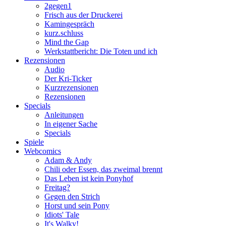
2gegen1
Frisch aus der Druckerei
Kamingespräch
kurz.schluss
Mind the Gap
Werkstattbericht: Die Toten und ich
Rezensionen
Audio
Der Kri-Ticker
Kurzrezensionen
Rezensionen
Specials
Anleitungen
In eigener Sache
Specials
Spiele
Webcomics
Adam & Andy
Chili oder Essen, das zweimal brennt
Das Leben ist kein Ponyhof
Freitag?
Gegen den Strich
Horst und sein Pony
Idiots' Tale
It's Walky!