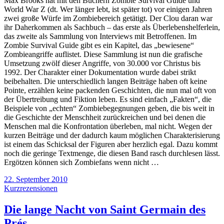
Max Brooks hat mit den Büchern Zombie Survival Guide und
World War Z (dt. Wer länger lebt, ist später tot) vor einigen Jahren
zwei große Würfe im Zombiebereich getätigt. Der Clou daran war
ihr Daherkommen als Sachbuch – das erste als Überlebenshelferlein,
das zweite als Sammlung von Interviews mit Betroffenen. Im
Zombie Survival Guide gibt es ein Kapitel, das „bewiesene“
Zombieangriffe auflistet. Diese Sammlung ist nun die grafische
Umsetzung zwölf dieser Angriffe, von 30.000 vor Christus bis
1992. Der Charakter einer Dokumentation wurde dabei strikt
beibehalten. Die unterschiedlich langen Beiträge haben oft keine
Pointe, erzählen keine packenden Geschichten, die nun mal oft von
der Übertreibung und Fiktion leben. Es sind einfach „Fakten“, die
Beispiele von „echten“ Zombiebegegnungen geben, die bis weit in
die Geschichte der Menschheit zurückreichen und bei denen die
Menschen mal die Konfrontation überleben, mal nicht. Wegen der
kurzen Beiträge und der dadurch kaum möglichen Charakterisierung
ist einem das Schicksal der Figuren aber herzlich egal. Dazu kommt
noch die geringe Textmenge, die diesen Band rasch durchlesen lässt.
Ergötzen können sich Zombiefans wenn nicht …
22. September 2010
Kurzrezensionen
Die lange Nacht von Saint Germain des
Prés