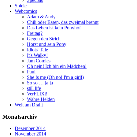
Specials
Spiele
Webcomics
Adam & Andy
Chili oder Essen, das zweimal brennt
Das Leben ist kein Ponyhof
Freitag?
Gegen den Strich
Horst und sein Pony
Idiots' Tale
It's Walky!
Jam Comics
Oh nein! Ich bin ein Mädchen!
Paul
She !s me (Oh no! I'm a girl!)
So so … ja ja
still life
VerFLIXt!
Wahre Helden
Welt am Draht
Monatsarchiv
Dezember 2014
November 2014