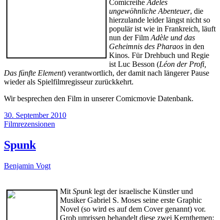
Comicreihe
Adeles
ungewöhnliche Abenteuer
, die
hierzulande leider längst nicht so
populär ist wie in Frankreich, läuft
nun der Film
Adèle und das
Geheimnis des Pharaos
in den
Kinos. Für Drehbuch und Regie
ist Luc Besson (
Léon der Profi,
Das fünfte Element
) verantwortlich, der damit nach längerer Pause
wieder als Spielfilmregisseur zurückkehrt.
Wir besprechen den Film in unserer Comicmovie Datenbank.
30. September 2010
Filmrezensionen
Spunk
Benjamin Vogt
Mit
Spunk
legt der israelische Künstler und
Musiker Gabriel S. Moses seine erste Graphic
Novel (so wird es auf dem Cover genannt) vor.
Grob umrissen behandelt diese zwei Kernthemen: