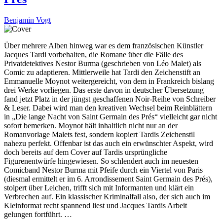
Benjamin Vogt
Über mehrere Alben hinweg war es dem französischen Künstler
Jacques Tardi vorbehalten, die Romane über die Fälle des
Privatdetektives Nestor Burma (geschrieben von Léo Malet) als
Comic zu adaptieren. Mittlerweile hat Tardi den Zeichenstift an
Emmanuelle Moynot weitergereicht, von dem in Frankreich bislang
drei Werke vorliegen. Das erste davon in deutscher Übersetzung
fand jetzt Platz in der jüngst geschaffenen Noir-Reihe von Schreiber
& Leser. Dabei wird man den kreativen Wechsel beim Reinblättern
in „Die lange Nacht von Saint Germain des Prés“ vielleicht gar nicht
sofort bemerken. Moynot hält inhaltlich nicht nur an der
Romanvorlage Malets fest, sondern kopiert Tardis Zeichenstil
nahezu perfekt. Offenbar ist das auch ein erwünschter Aspekt, wird
doch bereits auf dem Cover auf Tardis ursprüngliche
Figurenentwürfe hingewiesen. So schlendert auch im neuesten
Comicband Nestor Burma mit Pfeife durch ein Viertel von Paris
(diesmal ermittelt er im 6. Arrondissement Saint Germain des Prés),
stolpert über Leichen, trifft sich mit Informanten und klärt ein
Verbrechen auf. Ein klassischer Kriminalfall also, der sich auch im
Kleinformat recht spannend liest und Jacques Tardis Arbeit
gelungen fortführt. …