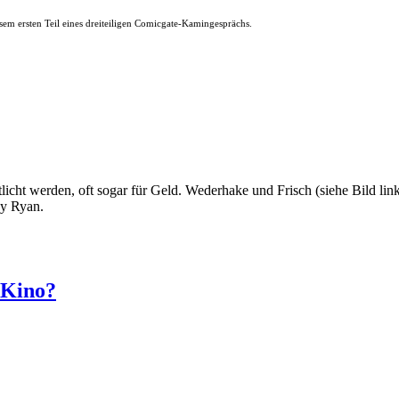
sem ersten Teil eines dreiteiligen Comicgate-Kamingesprächs.
icht werden, oft sogar für Geld. Wederhake und Frisch (siehe Bild lin
y Ryan.
 Kino?