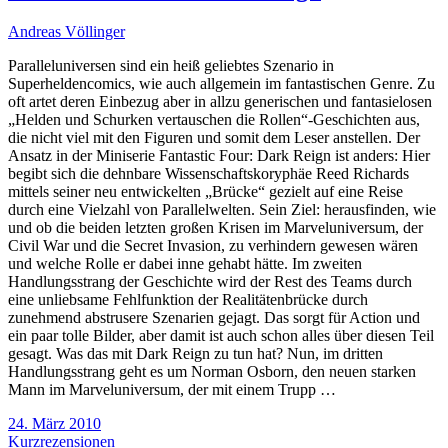
Andreas Völlinger
Paralleluniversen sind ein heiß geliebtes Szenario in
Superheldencomics, wie auch allgemein im fantastischen Genre. Zu
oft artet deren Einbezug aber in allzu generischen und fantasielosen
„Helden und Schurken vertauschen die Rollen“-Geschichten aus,
die nicht viel mit den Figuren und somit dem Leser anstellen. Der
Ansatz in der Miniserie Fantastic Four: Dark Reign ist anders: Hier
begibt sich die dehnbare Wissenschaftskoryphäe Reed Richards
mittels seiner neu entwickelten „Brücke“ gezielt auf eine Reise
durch eine Vielzahl von Parallelwelten. Sein Ziel: herausfinden, wie
und ob die beiden letzten großen Krisen im Marveluniversum, der
Civil War und die Secret Invasion, zu verhindern gewesen wären
und welche Rolle er dabei inne gehabt hätte. Im zweiten
Handlungsstrang der Geschichte wird der Rest des Teams durch
eine unliebsame Fehlfunktion der Realitätenbrücke durch
zunehmend abstrusere Szenarien gejagt. Das sorgt für Action und
ein paar tolle Bilder, aber damit ist auch schon alles über diesen Teil
gesagt. Was das mit Dark Reign zu tun hat? Nun, im dritten
Handlungsstrang geht es um Norman Osborn, den neuen starken
Mann im Marveluniversum, der mit einem Trupp …
24. März 2010
Kurzrezensionen