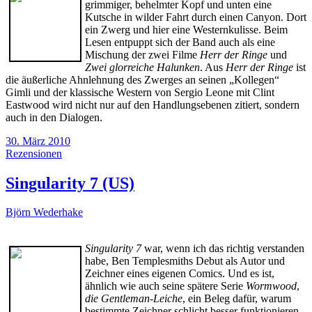
grimmiger, behelmter Kopf und unten eine
Kutsche in wilder Fahrt durch einen Canyon. Dort
ein Zwerg und hier eine Westernkulisse. Beim
Lesen entpuppt sich der Band auch als eine
Mischung der zwei Filme
Herr der Ringe
und
Zwei glorreiche Halunken
. Aus
Herr der Ringe
ist
die äußerliche Ahnlehnung des Zwerges an seinen „Kollegen“
Gimli und der klassische Western von Sergio Leone mit Clint
Eastwood wird nicht nur auf den Handlungsebenen zitiert, sondern
auch in den Dialogen.
30. März 2010
Rezensionen
Singularity 7 (US)
Björn Wederhake
Singularity 7
war, wenn ich das richtig verstanden
habe, Ben Templesmiths Debut als Autor und
Zeichner eines eigenen Comics. Und es ist,
ähnlich wie auch seine spätere Serie
Wormwood
,
die Gentleman-Leiche
, ein Beleg dafür, warum
bestimmte Zeichner schlicht besser funktionieren,