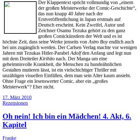
Der Klappentext spricht vollmundig von „einem
der großen Meisterwerke der Comic-Geschichte“,
das nun knapp 40 Jahre nach der
Erstveröffentlichung in Japan erstmals auf
Deutsch erscheint. Kein Zweifel, Autor und
Zeichner Osamu Tezuka gehört zu den ganz
großen Comickünstlern der Welt und es ist
höchste Zeit, dass seine Werke jenseits von
Astro Boy
endlich auch
bei uns zugänglich werden. Der Carlsen Verlag machte vor wenigen
Jahren mit Tezukas Hitler-Parabel
Adolf
den Anfang und legt nun
mit dem Dreiteiler
Kirihito
nach. Der Manga um eine
geheimnisvolle Krankheit, die Menschen zu hundeähnlichen
Gestalten mutieren lässt, ist ein vielschichtiger Thriller mit
unzähligen visuellen Einfällen, dem man sein Alter kaum ansieht.
Ohne Frage ein lesenswerter Comic, aber ein „großes
Meisterwerk“? Eher nicht.
17. März 2010
Rezensionen
Oh nein! Ich bin ein Mädchen! 4. Akt, 6.
Kapitel
Frauke