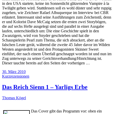
in den USA startete, keine im Sonnenlicht glitzernden Vampire à la
Twilight geben wird. Stattdessen soll es wohl düster und sehr ruppig
zugehen, wie Zeichner Rafael Albuquerque im Interview bei CBR
erläutert. Interessant sind seine Ausführungen zum Zeichenstil, denn
er und Kolorist Dave McCaig setzen die ersten zwei Storybögen,
die auf sechs Hefte ausgelegt sind und parallel in einer Ausgabe
laufen, unterschiedlich um: Die eine Geschichte spielt in den
Zwanzigern, wird von Snyder geschrieben und hat die
Schauspielerin Pearl zum Thema, die sich abrackert, aber an die
falschen Leute gerät, während die zweite 45 Jahre davor im Wilden
Westen angesiedelt ist und den Protagonisten Skinner Sweet
einführt, der nach einem Überfall geschnappt worden ist und nun im
Zug unterwegs zu seiner Gerichtsverhandlung/Hinrichtung ist.
Dieser tauchte bereits auf den Seiten der vorherigen …
30. März 2010
Kurzrezensionen
Das Reich Sienn 1 – Yarligs Erbe
Thomas Kögel
Das Cover gibt das Programm vor: oben ein