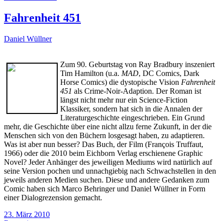
Fahrenheit 451
Daniel Wüllner
Zum 90. Geburtstag von Ray Bradbury inszeniert
Tim Hamilton (u.a.
MAD
, DC Comics, Dark
Horse Comics) die dystopische Vision
Fahrenheit
451
als Crime-Noir-Adaption. Der Roman ist
längst nicht mehr nur ein Science-Fiction
Klassiker, sondern hat sich in die Annalen der
Literaturgeschichte eingeschrieben. Ein Grund
mehr, die Geschichte über eine nicht allzu ferne Zukunft, in der die
Menschen sich von den Büchern losgesagt haben, zu adaptieren.
Was ist aber nun besser? Das Buch, der Film (François Truffaut,
1966) oder die 2010 beim Eichborn Verlag erschienene Graphic
Novel? Jeder Anhänger des jeweiligen Mediums wird natürlich auf
seine Version pochen und unnachgiebig nach Schwachstellen in den
jeweils anderen Medien suchen. Diese und andere Gedanken zum
Comic haben sich Marco Behringer und Daniel Wüllner in Form
einer Dialogrezension gemacht.
23. März 2010