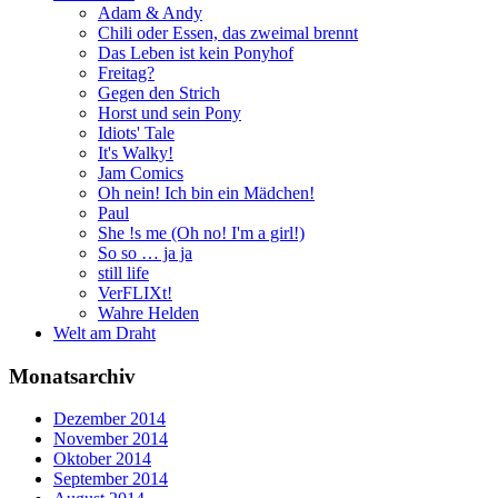
Adam & Andy
Chili oder Essen, das zweimal brennt
Das Leben ist kein Ponyhof
Freitag?
Gegen den Strich
Horst und sein Pony
Idiots' Tale
It's Walky!
Jam Comics
Oh nein! Ich bin ein Mädchen!
Paul
She !s me (Oh no! I'm a girl!)
So so … ja ja
still life
VerFLIXt!
Wahre Helden
Welt am Draht
Monatsarchiv
Dezember 2014
November 2014
Oktober 2014
September 2014