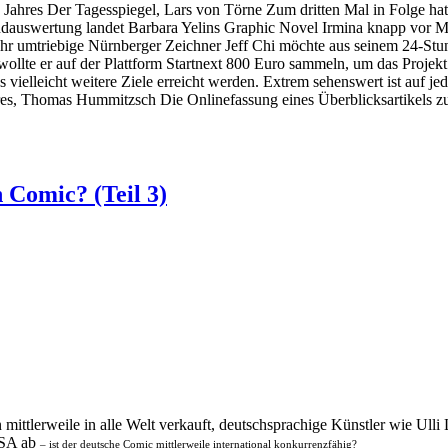
hres Der Tagesspiegel, Lars von Törne Zum dritten Mal in Folge hat 
 Endauswertung landet Barbara Yelins Graphic Novel Irmina knapp vor M
r umtriebige Nürnberger Zeichner Jeff Chi möchte aus seinem 24-Stun
lte er auf der Plattform Startnext 800 Euro sammeln, um das Projekt z
elleicht weitere Ziele erreicht werden. Extrem sehenswert ist auf jede
tures, Thomas Hummitzsch Die Onlinefassung eines Überblicksartikels 
 Comic? (Teil 3)
mittlerweile in alle Welt verkauft, deutschsprachige Künstler wie Ull
 USA ab
– ist der deutsche Comic mittlerweile international konkurrenzfähig?