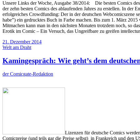
Unsere Links der Woche, Ausgabe 38/2014: Die besten Comics des Ja
der zehn besten Comics des ablaufenden Jahres zu erstellen. In der
erfolgreiches Crowdfunding: Der in der deutschen Webcomicszene seh
habe”) ein gedrucktes Buch in Farbe machen. Bis zum 1. März 2015 wol
Mitmachen kann man in den nächsten Monaten trotzdem noch, so dass vi
Erotik im Comic ­– Ein Versuch, das Ungreifbare zu greifen intellec
21. Dezember 2014
Welt am Draht
Kamingespräch: Wie geht’s dem deutschen
der Comicgate-Redaktion
Lizenzen für deutsche Comics werden 
Comicpreise (und teils gar die Preise selbst) in Frankreich und den