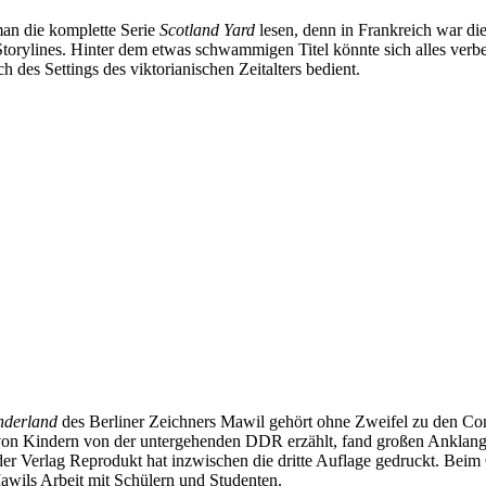
man die komplette Serie
Scotland Yard
lesen, denn in Frankreich war d
e Storylines. Hinter dem etwas schwammigen Titel könnte sich alles verb
h des Settings des viktorianischen Zeitalters bedient.
nderland
des Berliner Zeichners Mawil gehört ohne Zweifel zu den Comi
 von Kindern von der untergehenden DDR erzählt, fand großen Anklang
der Verlag Reprodukt hat inzwischen die dritte Auflage gedruckt. Bei
awils Arbeit mit Schülern und Studenten.