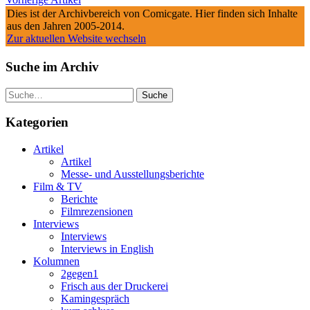
Dies ist der Archivbereich von Comicgate. Hier finden sich Inhalte
aus den Jahren 2005-2014.
Zur aktuellen Website wechseln
Suche im Archiv
Suche
Kategorien
Artikel
Artikel
Messe- und Ausstellungsberichte
Film & TV
Berichte
Filmrezensionen
Interviews
Interviews
Interviews in English
Kolumnen
2gegen1
Frisch aus der Druckerei
Kamingespräch