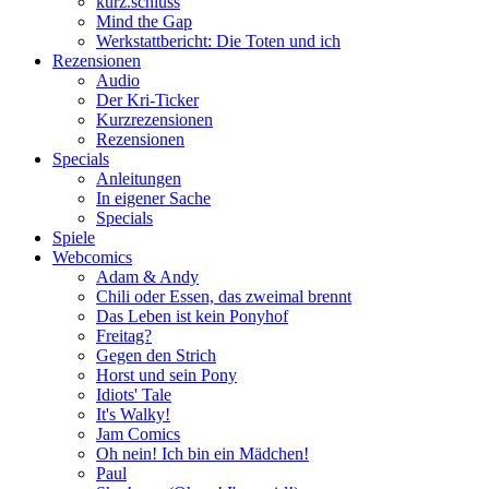
kurz.schluss
Mind the Gap
Werkstattbericht: Die Toten und ich
Rezensionen
Audio
Der Kri-Ticker
Kurzrezensionen
Rezensionen
Specials
Anleitungen
In eigener Sache
Specials
Spiele
Webcomics
Adam & Andy
Chili oder Essen, das zweimal brennt
Das Leben ist kein Ponyhof
Freitag?
Gegen den Strich
Horst und sein Pony
Idiots' Tale
It's Walky!
Jam Comics
Oh nein! Ich bin ein Mädchen!
Paul