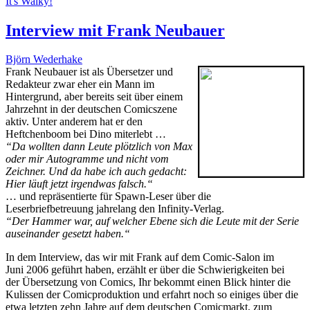
It's Walky!
Interview mit Frank Neubauer
Björn Wederhake
Frank Neubauer ist als Übersetzer und
Redakteur zwar eher ein Mann im
Hintergrund, aber bereits seit über einem
Jahrzehnt in der deutschen Comicszene
aktiv. Unter anderem hat er den
Heftchenboom bei Dino miterlebt …
“Da wollten dann Leute plötzlich von Max
oder mir Autogramme und nicht vom
Zeichner. Und da habe ich auch gedacht:
Hier läuft jetzt irgendwas falsch.“
… und repräsentierte für Spawn-Leser über die
Leserbriefbetreuung jahrelang den Infinity-Verlag.
“Der Hammer war, auf welcher Ebene sich die Leute mit der Serie
auseinander gesetzt haben.“
In dem Interview, das wir mit Frank auf dem Comic-Salon im
Juni 2006 geführt haben, erzählt er über die Schwierigkeiten bei
der Übersetzung von Comics, Ihr bekommt einen Blick hinter die
Kulissen der Comicproduktion und erfahrt noch so einiges über die
etwa letzten zehn Jahre auf dem deutschen Comicmarkt, zum