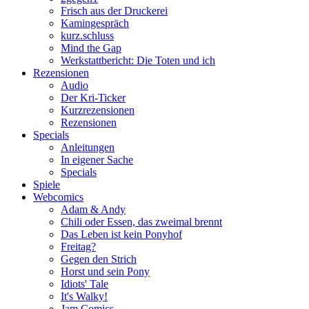
Frisch aus der Druckerei
Kamingespräch
kurz.schluss
Mind the Gap
Werkstattbericht: Die Toten und ich
Rezensionen
Audio
Der Kri-Ticker
Kurzrezensionen
Rezensionen
Specials
Anleitungen
In eigener Sache
Specials
Spiele
Webcomics
Adam & Andy
Chili oder Essen, das zweimal brennt
Das Leben ist kein Ponyhof
Freitag?
Gegen den Strich
Horst und sein Pony
Idiots' Tale
It's Walky!
Jam Comics