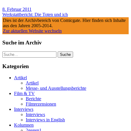
8. Februar 2011
Werkstattbericht: Die Toten und ich
Dies ist der Archivbereich von Comicgate. Hier finden sich Inhalte
aus den Jahren 2005-2014.
Zur aktuellen Website wechseln
Suche im Archiv
Suche
Kategorien
Artikel
Artikel
Messe- und Ausstellungsberichte
Film & TV
Berichte
Filmrezensionen
Interviews
Interviews
Interviews in English
Kolumnen
2gegen1