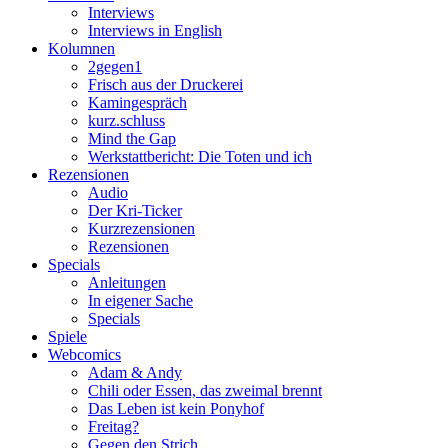
Interviews
Interviews in English
Kolumnen
2gegen1
Frisch aus der Druckerei
Kamingespräch
kurz.schluss
Mind the Gap
Werkstattbericht: Die Toten und ich
Rezensionen
Audio
Der Kri-Ticker
Kurzrezensionen
Rezensionen
Specials
Anleitungen
In eigener Sache
Specials
Spiele
Webcomics
Adam & Andy
Chili oder Essen, das zweimal brennt
Das Leben ist kein Ponyhof
Freitag?
Gegen den Strich