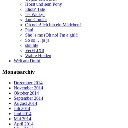
Horst und sein Pony
Idiots' Tale
It's Walky!
Jam Comics
Oh nein! Ich bin ein Mädchen!
Paul
She !s me (Oh no! I'm a girl!)
So so … ja ja
still life
VerFLIXt!
Wahre Helden
Welt am Draht
Monatsarchiv
Dezember 2014
November 2014
Oktober 2014
September 2014
August 2014
Juli 2014
Juni 2014
Mai 2014
April 2014