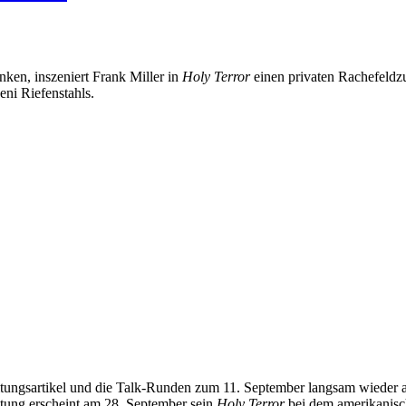
nken, inszeniert Frank Miller in
Holy Terror
einen privaten Rachefeldzu
eni Riefenstahls.
tungsartikel und die Talk-Runden zum 11. September langsam wieder ab
tung erscheint am 28. September sein
Holy Terror
bei dem amerikanis