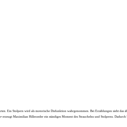
en. Ein Stolpern wird als motorische Disfunktion wahrgenommen. Bei Erzählungen sieht das ähnl
ar
erzeugt Maximilian Hillerzeder ein ständiges Moment des Strauchelns und Stolperns. Dadurch bew