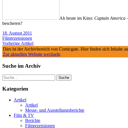
Ab heute im Kino:
Captain America –
bescheren?
18. August 2011
Filmrezensionen
Vorherige Artikel
Dies ist der Archivbereich von Comicgate. Hier finden sich Inhalte 
Zur aktuellen Website wechseln
Suche im Archiv
Suche
Kategorien
Artikel
Artikel
Messe- und Ausstellungsberichte
Film & TV
Berichte
Filmrezensionen