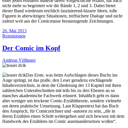
einer jeden essbaren Materie deren Vorgeschichte erfährt, hat mich
nicht mehr so begeistert wie die Bände 1, 2 und 3. Dabei bietet
dieser Band wiederum reichlich faszinierend-bizarre Ideen, tolle
Figuren in aberwitzigen Situationen, treffsichere Dialoge und nicht
zuletzt weit aus der Comicmasse herausragende Zeichnungen.
26. Mai 2013
Rezensionen
Der Comic im Kopf
Andreas Völlinger
Das Erste, was beim Aufschlagen dieses Buchs ins
Auge springt, ist das pralle, den Leser geradezu erschlagende
Inhaltsverzeichnis, in dem die Gliederung der 13 Kapitel mit ihren
zahlreichen Unterabschnitten mit teils bis zu drei Ebenen an so
manches akademische Fachwerk erinnert. Inhaltlich geht es dann
aber weniger um trockene Comic-Erzähltheorie, sondern vielmehr
um deren praktische Umsetzung. Laut Klappentext hat das Buch
den Anspruch, für Comiczeichner und -autoren zu sein, „die in
ihrem Erzählen einen Schritt weitergehen und sich bewusst mit dem
Handwerk des Erzählens im Comic auseinandersetzen wollen“.