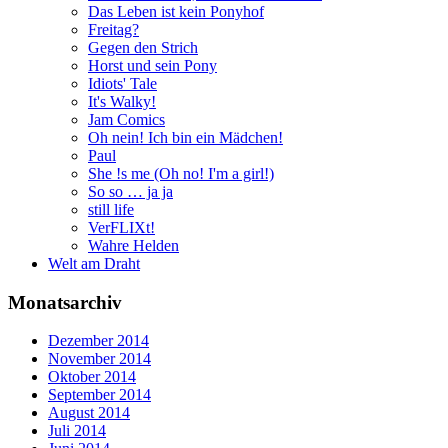
Das Leben ist kein Ponyhof
Freitag?
Gegen den Strich
Horst und sein Pony
Idiots' Tale
It's Walky!
Jam Comics
Oh nein! Ich bin ein Mädchen!
Paul
She !s me (Oh no! I'm a girl!)
So so … ja ja
still life
VerFLIXt!
Wahre Helden
Welt am Draht
Monatsarchiv
Dezember 2014
November 2014
Oktober 2014
September 2014
August 2014
Juli 2014