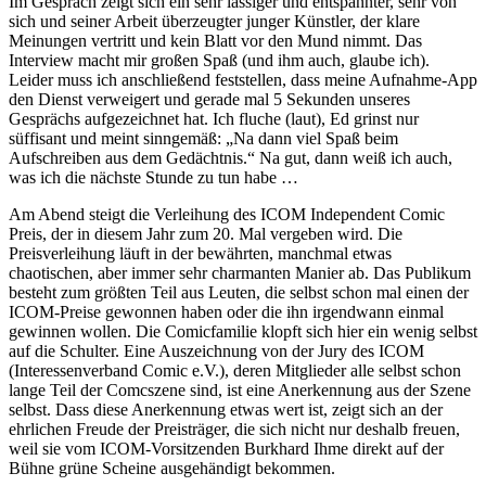
Im Gespräch zeigt sich ein sehr lässiger und entspannter, sehr von
sich und seiner Arbeit überzeugter junger Künstler, der klare
Meinungen vertritt und kein Blatt vor den Mund nimmt. Das
Interview macht mir großen Spaß (und ihm auch, glaube ich).
Leider muss ich anschließend feststellen, dass meine Aufnahme-App
den Dienst verweigert und gerade mal 5 Sekunden unseres
Gesprächs aufgezeichnet hat. Ich fluche (laut), Ed grinst nur
süffisant und meint sinngemäß: „Na dann viel Spaß beim
Aufschreiben aus dem Gedächtnis.“ Na gut, dann weiß ich auch,
was ich die nächste Stunde zu tun habe …
Am Abend steigt die Verleihung des ICOM Independent Comic
Preis, der in diesem Jahr zum 20. Mal vergeben wird. Die
Preisverleihung läuft in der bewährten, manchmal etwas
chaotischen, aber immer sehr charmanten Manier ab. Das Publikum
besteht zum größten Teil aus Leuten, die selbst schon mal einen der
ICOM-Preise gewonnen haben oder die ihn irgendwann einmal
gewinnen wollen. Die Comicfamilie klopft sich hier ein wenig selbst
auf die Schulter. Eine Auszeichnung von der Jury des ICOM
(Interessenverband Comic e.V.), deren Mitglieder alle selbst schon
lange Teil der Comcszene sind, ist eine Anerkennung aus der Szene
selbst. Dass diese Anerkennung etwas wert ist, zeigt sich an der
ehrlichen Freude der Preisträger, die sich nicht nur deshalb freuen,
weil sie vom ICOM-Vorsitzenden Burkhard Ihme direkt auf der
Bühne grüne Scheine ausgehändigt bekommen.