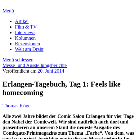
Menü
Artikel
Film & TV
Interviews
Kolumnen
Rezensionen
Welt am Draht
Menü schiessen
Messe- und Ausstellungsberichte
Veröffentlicht am
20. Juni 2014
Erlangen-Tagebuch, Tag 1: Feels like
homecoming
Thomas Kögel
Alle zwei Jahre bildet der Comic-Salon Erlangen für vier Tage
den Nabel der Comicwelt. Wir sind natürlich auch dort und
präsentieren an unserem Stand die neueste Ausgabe des
Comicgate-Printmagazins zum Thema „Farbe“. Von dem, was
sonst so passiert, berichten wir in diesem Messetagebuch: Im