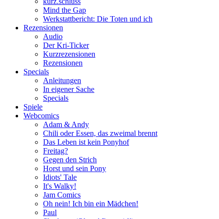
kurz.schluss
Mind the Gap
Werkstattbericht: Die Toten und ich
Rezensionen
Audio
Der Kri-Ticker
Kurzrezensionen
Rezensionen
Specials
Anleitungen
In eigener Sache
Specials
Spiele
Webcomics
Adam & Andy
Chili oder Essen, das zweimal brennt
Das Leben ist kein Ponyhof
Freitag?
Gegen den Strich
Horst und sein Pony
Idiots' Tale
It's Walky!
Jam Comics
Oh nein! Ich bin ein Mädchen!
Paul