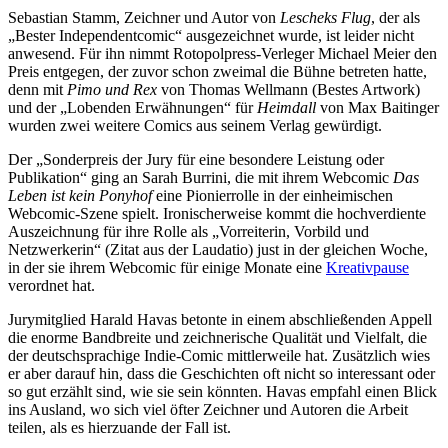
Sebastian Stamm, Zeichner und Autor von
Lescheks Flug
, der als
„Bester Independentcomic“ ausgezeichnet wurde, ist leider nicht
anwesend. Für ihn nimmt Rotopolpress-Verleger Michael Meier den
Preis entgegen, der zuvor schon zweimal die Bühne betreten hatte,
denn mit
Pimo und Rex
von Thomas Wellmann (Bestes Artwork)
und der „Lobenden Erwähnungen“ für
Heimdall
von Max Baitinger
wurden zwei weitere Comics aus seinem Verlag gewürdigt.
Der „Sonderpreis der Jury für eine besondere Leistung oder
Publikation“ ging an Sarah Burrini, die mit ihrem Webcomic
Das
Leben ist kein Ponyhof
eine Pionierrolle in der einheimischen
Webcomic-Szene spielt. Ironischerweise kommt die hochverdiente
Auszeichnung für ihre Rolle als „Vorreiterin, Vorbild und
Netzwerkerin“ (Zitat aus der Laudatio) just in der gleichen Woche,
in der sie ihrem Webcomic für einige Monate eine
Kreativpause
verordnet hat.
Jurymitglied Harald Havas betonte in einem abschließenden Appell
die enorme Bandbreite und zeichnerische Qualität und Vielfalt, die
der deutschsprachige Indie-Comic mittlerweile hat. Zusätzlich wies
er aber darauf hin, dass die Geschichten oft nicht so interessant oder
so gut erzählt sind, wie sie sein könnten. Havas empfahl einen Blick
ins Ausland, wo sich viel öfter Zeichner und Autoren die Arbeit
teilen, als es hierzuande der Fall ist.