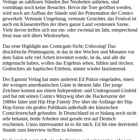
Verlage an zahllosen Ständen ihre Neuheiten anbieten, sind
vormittags noch keine Besucher. Bevor die Tore geöffnet werden,
wird noch am Aufbau der Stände und der Präsentation der Comics
gewerkelt. Vertraute Umgebung, vertraute Gesichter, das Festival ist
auch ein Klassentreffen der übers ganze Land verstreuten Szene.
Viele davon treffen sich nur ein- oder zweimal im Jahr, entsprechend
freut man sich übers Wiedersehen.
Das erste Highlight aus Comicgate-Sicht: Unboxing! Das
druckfrische Printmagazin, in das in den Wochen und Monaten vor
dem Salon sehr viel Arbeit investiert wurde, ist da, und alle die
mitgemacht haben, wollen das Ergebnis sehen, fühlen und riechen.
Gedrucktes als haptisches Erlebnis, immer wieder faszinierend.
Der Egmont Verlag hat unter anderem Ed Piskor eingeladen, einen
der wenigen amerikanischen Gäste in diesem Jahr. Der junge
Zeichner kommt aus einem Independent- und Underground-Umfeld
und hat mit seinen Comics
Wizzywig
über die Hackerszene der
1980er Jahre und
Hip Hop Family Tree
über die Anfänge der Hip-
Hop-Szene ein großes Publikum außerhalb der klassischen
Comicleserschaft gefunden. In Deutschland ist er bislang noch nicht
sehr bekannt, beide Arbeiten sind gerade erst auf Deutsch
erschienen. Umso interessanter ist es für mich, Ed für eine dreiviertel
Stunde zum Interview treffen zu können.