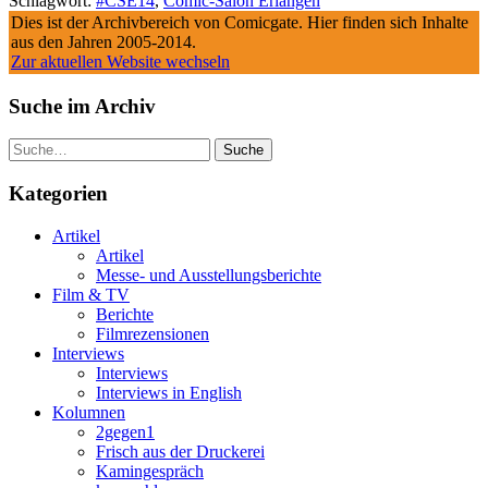
Schlagwort:
#CSE14
,
Comic-Salon Erlangen
Dies ist der Archivbereich von Comicgate. Hier finden sich Inhalte
aus den Jahren 2005-2014.
Zur aktuellen Website wechseln
Suche im Archiv
Suche
Kategorien
Artikel
Artikel
Messe- und Ausstellungsberichte
Film & TV
Berichte
Filmrezensionen
Interviews
Interviews
Interviews in English
Kolumnen
2gegen1
Frisch aus der Druckerei
Kamingespräch