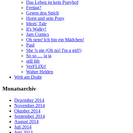
Das Leben ist kein Ponyhof
Freitag?
Gegen den Strich
Horst und sein Pony
Idiots' Tale
It's Walky!
Jam Comics
Oh nein! Ich bin ein Mädchen!
Paul
She !s me (Oh no! I'm a girl!)
So so … ja ja
still life
VerFLIXt!
Wahre Helden
Welt am Draht
Monatsarchiv
Dezember 2014
November 2014
Oktober 2014
September 2014
August 2014
Juli 2014
Juni 2014