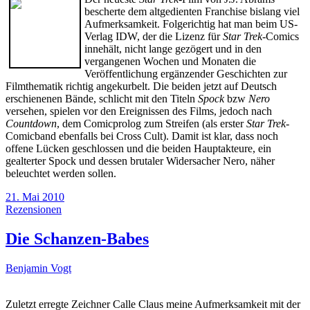
bescherte dem altgedienten Franchise bislang viel
Aufmerksamkeit. Folgerichtig hat man beim US-
Verlag IDW, der die Lizenz für
Star Trek
-Comics
innehält, nicht lange gezögert und in den
vergangenen Wochen und Monaten die
Veröffentlichung ergänzender Geschichten zur
Filmthematik richtig angekurbelt. Die beiden jetzt auf Deutsch
erschienenen Bände, schlicht mit den Titeln
Spock
bzw
Nero
versehen, spielen vor den Ereignissen des Films, jedoch nach
Countdown
, dem Comicprolog zum Streifen (als erster
Star Trek-
Comicband ebenfalls bei Cross Cult). Damit ist klar, dass noch
offene Lücken geschlossen und die beiden Hauptakteure, ein
gealterter Spock und dessen brutaler Widersacher Nero, näher
beleuchtet werden sollen.
21. Mai 2010
Rezensionen
Die Schanzen-Babes
Benjamin Vogt
Zuletzt erregte Zeichner Calle Claus meine Aufmerksamkeit mit der