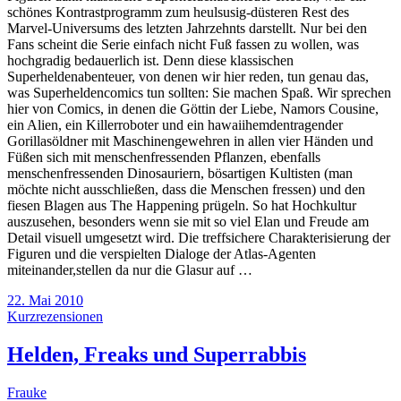
schönes Kontrastprogramm zum heulsusig-düsteren Rest des
Marvel-Universums des letzten Jahrzehnts darstellt. Nur bei den
Fans scheint die Serie einfach nicht Fuß fassen zu wollen, was
hochgradig bedauerlich ist. Denn diese klassischen
Superheldenabenteuer, von denen wir hier reden, tun genau das,
was Superheldencomics tun sollten: Sie machen Spaß. Wir sprechen
hier von Comics, in denen die Göttin der Liebe, Namors Cousine,
ein Alien, ein Killerroboter und ein hawaiihemdentragender
Gorillasöldner mit Maschinengewehren in allen vier Händen und
Füßen sich mit menschenfressenden Pflanzen, ebenfalls
menschenfressenden Dinosauriern, bösartigen Kultisten (man
möchte nicht ausschließen, dass die Menschen fressen) und den
fiesen Blagen aus The Happening prügeln. So hat Hochkultur
auszusehen, besonders wenn sie mit so viel Elan und Freude am
Detail visuell umgesetzt wird. Die treffsichere Charakterisierung der
Figuren und die verspielten Dialoge der Atlas-Agenten
miteinander,stellen da nur die Glasur auf …
22. Mai 2010
Kurzrezensionen
Helden, Freaks und Superrabbis
Frauke