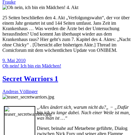
Frauke
25 Seiten beschließen den 4. Akt „Verfolgungswahn“, der vor über
einem Jahr gestartet ist und 144 Seiten umfasst. Jans Zeit im
Krankenhaus … Was werden die Ärzte bei der Untersuchung
herausfinden? Und kommt Jan überhaupt wieder aus dem
Krankenhaus raus? Hier geht’s zum 7. Kapitel des 4. Aktes: „Nacht
ohne Chicky“ . [Übersicht aller bisherigen Akte.] Thread im
Comicforum mit dem wöchentlichen Update von ONIBEM.
9. Mai 2010
Oh nein! Ich bin ein Mädchen!
Secret Warriors 1
Andreas Völlinger
„
Alles ändert sich, warum nicht du?
„
− „Dafür
bin
ich zu lange dabei. Nach einer Weile ist man,
was man ist …“
Dieser, beinahe auf Metaebene geführte, Dialog
zwischen Nick Fury und seiner alten Flamme