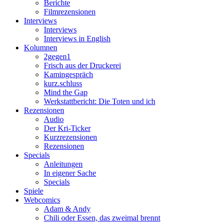
Berichte
Filmrezensionen
Interviews
Interviews
Interviews in English
Kolumnen
2gegen1
Frisch aus der Druckerei
Kamingespräch
kurz.schluss
Mind the Gap
Werkstattbericht: Die Toten und ich
Rezensionen
Audio
Der Kri-Ticker
Kurzrezensionen
Rezensionen
Specials
Anleitungen
In eigener Sache
Specials
Spiele
Webcomics
Adam & Andy
Chili oder Essen, das zweimal brennt