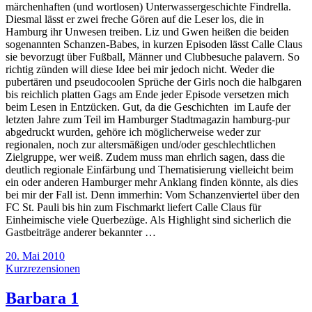
märchenhaften (und wortlosen) Unterwassergeschichte Findrella.
Diesmal lässt er zwei freche Gören auf die Leser los, die in
Hamburg ihr Unwesen treiben. Liz und Gwen heißen die beiden
sogenannten Schanzen-Babes, in kurzen Episoden lässt Calle Claus
sie bevorzugt über Fußball, Männer und Clubbesuche palavern. So
richtig zünden will diese Idee bei mir jedoch nicht. Weder die
pubertären und pseudocoolen Sprüche der Girls noch die halbgaren
bis reichlich platten Gags am Ende jeder Episode versetzen mich
beim Lesen in Entzücken. Gut, da die Geschichten im Laufe der
letzten Jahre zum Teil im Hamburger Stadtmagazin hamburg-pur
abgedruckt wurden, gehöre ich möglicherweise weder zur
regionalen, noch zur altersmäßigen und/oder geschlechtlichen
Zielgruppe, wer weiß. Zudem muss man ehrlich sagen, dass die
deutlich regionale Einfärbung und Thematisierung vielleicht beim
ein oder anderen Hamburger mehr Anklang finden könnte, als dies
bei mir der Fall ist. Denn immerhin: Vom Schanzenviertel über den
FC St. Pauli bis hin zum Fischmarkt liefert Calle Claus für
Einheimische viele Querbezüge. Als Highlight sind sicherlich die
Gastbeiträge anderer bekannter …
20. Mai 2010
Kurzrezensionen
Barbara 1