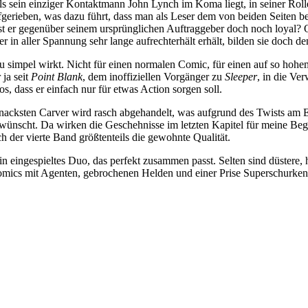
 als sein einziger Kontaktmann John Lynch im Koma liegt, in seiner Roll
gerieben, was dazu führt, dass
man als Leser dem von beiden Seiten ben
Ist er gegenüber seinem ursprünglichen Auftraggeber doch noch loyal? O
 in aller Spannung sehr lange aufrechterhält erhält, bilden sie doch de
u simpel wirkt. Nicht für einen normalen Comic, für einen auf so hohem
 ja seit
Point Blank
, dem inoffiziellen Vorgänger zu
Sleeper
, in die V
os, dass er einfach nur für etwas Action sorgen soll.
acksten Carver wird rasch abgehandelt, was aufgrund des Twists am E
wünscht. Da wirken die Geschehnisse im letzten Kapitel für meine Beg
uch der vierte Band größtenteils die gewohnte Qualität.
n eingespieltes Duo, das perfekt zusammen passt. Selten sind düstere,
omics mit Agenten, gebrochenen Helden und einer Prise Superschurken