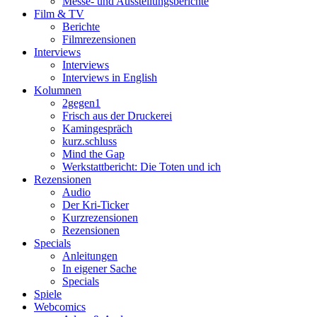
Messe- und Ausstellungsberichte
Film & TV
Berichte
Filmrezensionen
Interviews
Interviews
Interviews in English
Kolumnen
2gegen1
Frisch aus der Druckerei
Kamingespräch
kurz.schluss
Mind the Gap
Werkstattbericht: Die Toten und ich
Rezensionen
Audio
Der Kri-Ticker
Kurzrezensionen
Rezensionen
Specials
Anleitungen
In eigener Sache
Specials
Spiele
Webcomics