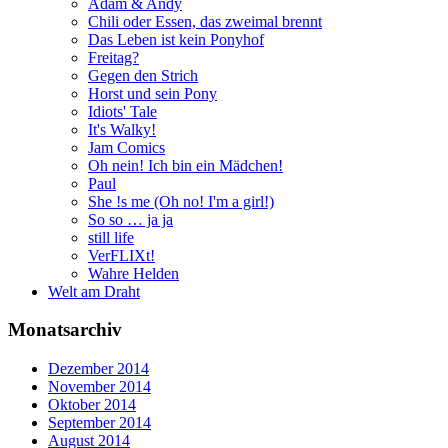
Adam & Andy
Chili oder Essen, das zweimal brennt
Das Leben ist kein Ponyhof
Freitag?
Gegen den Strich
Horst und sein Pony
Idiots' Tale
It's Walky!
Jam Comics
Oh nein! Ich bin ein Mädchen!
Paul
She !s me (Oh no! I'm a girl!)
So so … ja ja
still life
VerFLIXt!
Wahre Helden
Welt am Draht
Monatsarchiv
Dezember 2014
November 2014
Oktober 2014
September 2014
August 2014