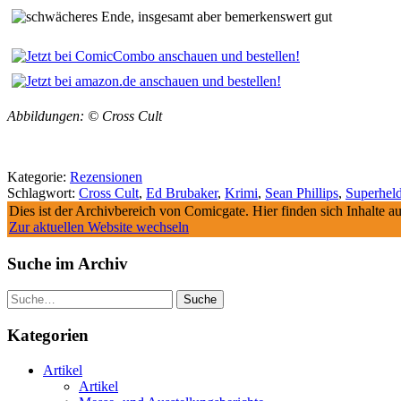
Abbildungen: © Cross Cult
Kategorie:
Rezensionen
Schlagwort:
Cross Cult
,
Ed Brubaker
,
Krimi
,
Sean Phillips
,
Superhel
Dies ist der Archivbereich von Comicgate. Hier finden sich Inhalte 
Zur aktuellen Website wechseln
Suche im Archiv
Suche
Kategorien
Artikel
Artikel