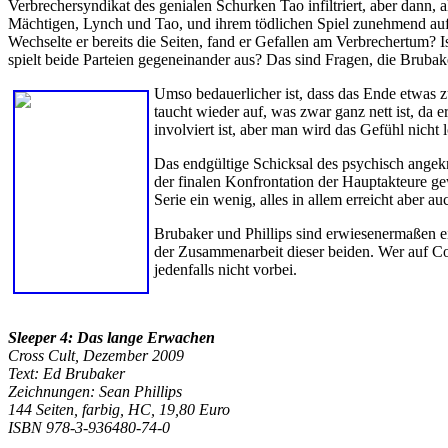
Verbrechersyndikat des genialen Schurken Tao infiltriert, aber dann,
Mächtigen, Lynch und Tao, und ihrem tödlichen Spiel zunehmend auf
Wechselte er bereits die Seiten, fand er Gefallen am Verbrechertum? 
spielt beide Parteien gegeneinander aus? Das sind Fragen, die Brubaker
Umso bedauerlicher ist, dass das Ende etwas z
taucht wieder auf, was zwar ganz nett ist, da er
involviert ist, aber man wird das Gefühl nicht l
Das endgültige Schicksal des psychisch
angekn
der finalen Konfrontation der Hauptakteure ge
Serie ein wenig, alles in allem erreicht aber a
Brubaker und Phillips sind erwiesenermaßen ei
der Zusammenarbeit dieser beiden. Wer auf C
jedenfalls nicht vorbei.
Sleeper 4: Das lange Erwachen
Cross Cult, Dezember 2009
Text: Ed Brubaker
Zeichnungen: Sean Phillips
144 Seiten, farbig, HC, 19,80 Euro
ISBN 978-3-936480-74-0