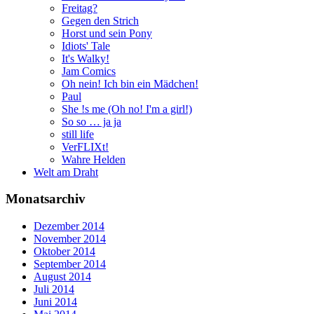
Freitag?
Gegen den Strich
Horst und sein Pony
Idiots' Tale
It's Walky!
Jam Comics
Oh nein! Ich bin ein Mädchen!
Paul
She !s me (Oh no! I'm a girl!)
So so … ja ja
still life
VerFLIXt!
Wahre Helden
Welt am Draht
Monatsarchiv
Dezember 2014
November 2014
Oktober 2014
September 2014
August 2014
Juli 2014
Juni 2014