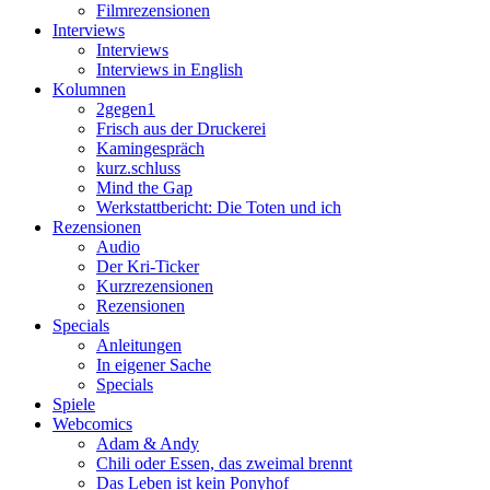
Filmrezensionen
Interviews
Interviews
Interviews in English
Kolumnen
2gegen1
Frisch aus der Druckerei
Kamingespräch
kurz.schluss
Mind the Gap
Werkstattbericht: Die Toten und ich
Rezensionen
Audio
Der Kri-Ticker
Kurzrezensionen
Rezensionen
Specials
Anleitungen
In eigener Sache
Specials
Spiele
Webcomics
Adam & Andy
Chili oder Essen, das zweimal brennt
Das Leben ist kein Ponyhof