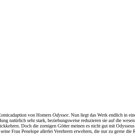
r Comicadaption von Homers
Odyssee
. Nun liegt das Werk endlich in e
dlung natürlich sehr stark, beziehungsweise reduzieren sie auf die wes
ckkehren. Doch die zornigen Götter meinen es nicht gut mit Odysseus 
seine Frau Penelope allerlei Verehrern erwehren, die nur zu gerne di