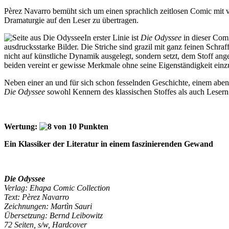
Pèrez Navarro bemüht sich um einen sprachlich zeitlosen Comic mit vie
Dramaturgie auf den Leser zu übertragen.
In erster Linie ist
Die Odyssee
in dieser Comi
ausdrucksstarke Bilder. Die Striche sind grazil mit ganz feinen Schra
nicht auf künstliche Dynamik ausgelegt, sondern setzt, dem Stoff ange
beiden vereint er gewisse Merkmale ohne seine Eigenständigkeit ein
Neben einer an und für sich schon fesselnden Geschichte, einem aben
Die Odyssee
sowohl Kennern des klassischen Stoffes als auch Lesern
Wertung:
Ein Klassiker der Literatur in einem faszinierenden Gewand
Die Odyssee
Verlag: Ehapa Comic Collection
Text: Pèrez Navarro
Zeichnungen: Martìn Sauri
Übersetzung: Bernd Leibowitz
72 Seiten, s/w, Hardcover