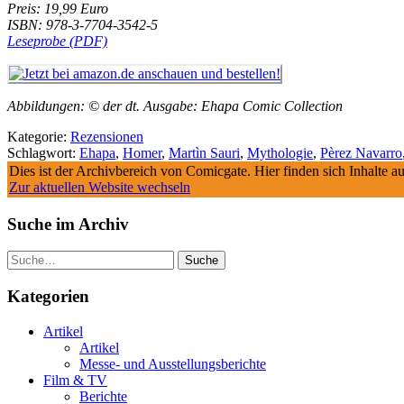
Preis: 19,99 Euro
ISBN: 978-3-7704-3542-5
Leseprobe (PDF)
Abbildungen: © der dt. Ausgabe: Ehapa Comic Collection
Kategorie:
Rezensionen
Schlagwort:
Ehapa
,
Homer
,
Martìn Sauri
,
Mythologie
,
Pèrez Navarro
Dies ist der Archivbereich von Comicgate. Hier finden sich Inhalte 
Zur aktuellen Website wechseln
Suche im Archiv
Suche
Kategorien
Artikel
Artikel
Messe- und Ausstellungsberichte
Film & TV
Berichte