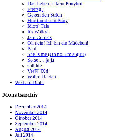
Das Leben ist kein Ponyhof
Freitag?
Gegen den Strich
Horst und sein Pony
Idiots' Tale
It's Walky!
Jam Comics
Oh nein! Ich bin ein Mädchen!
Paul
She !s me (Oh no! I'm a girl!)
So so … ja ja
still life
VerFLIXt!
Wahre Helden
Welt am Draht
Monatsarchiv
Dezember 2014
November 2014
Oktober 2014
September 2014
August 2014
Juli 2014