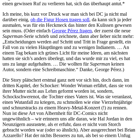
einen gewissen Ruf zu verlieren hat, sich das überhaupt antut.*
Ich meine, bis kurz vor Druck war man sich bei DC ja nicht mal
darüber einig,
ob die Figur Hosen tragen soll
, da kann sich ja jeder
ausmalen, was für ein Heckmeck das hinter den Kulissen gewesen
sein muss. (Oder einfach
George Pérez fragen
, der zuerst die neue
Superman
-Serie schrieb und zeichnete, dann aber lieber nicht mehr:
„Entscheidungen werden auf Schritt und Tritt in Frage gestellt, ein
Fall von zu vielen Häuptlingen und zu wenigen Indianern. … An
einem Tag bekam ich grünes Licht für meine Ideen, am nächsten
hatten sie sich’s anders überlegt, und das wurde mir zu viel, es hat
uns zu lange aufgehalten. … Die wollten für
Superman
keinen
Autor, sondern eine Schreibmaschine.“ Danke, George Pérez.)
Die Story plätschert erstmal ganz nett vor sich hin, doch dann, im
dritten Kapitel, der Schocker: Wonder Woman erfährt, dass sie von
ihrer Mutter nicht aus Lehm geformt worden ist, sondern,
Schockschwerenot, die Tochter eines Vaters ist. Was sie veranlasst,
einen Wutanfall zu kriegen, zu schmollen wie eine Vierzehnjährige
und schnurstracks zu einem Heavy-Metal-Konzert (!) zu rennen.
Nun ist diese Art von Albernheit für DC-Comics nicht
ungewöhnlich – wir erinnern uns alle daran, wie Hal Jordan in den
Neunzigern ausrastete, als er erfuhr, dass er nicht vom Storch
gebracht worden war (oder so ähnlich). Aber ausgerechnet bei Brian
Azzarello? Hat der nichts Besseres zu tun, als bei so einem Unfug