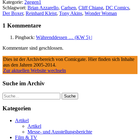
Kategorie:
2gegen1
Schlagwort:
Brian Azzarello
,
Carlsen
,
Cliff Chiang
,
DC Comics
,
Der Boxer
,
Reinhard Kleist
,
Tony Akins
,
Wonder Woman
1 Kommentare
Pingback:
Währenddessen … (KW 5) |
Kommentare sind geschlossen.
Dies ist der Archivbereich von Comicgate. Hier finden sich Inhalte
aus den Jahren 2005-2014.
Zur aktuellen Website wechseln
Suche im Archiv
Suche
Kategorien
Artikel
Artikel
Messe- und Ausstellungsberichte
Film & TV