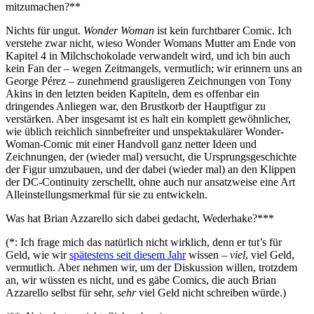
mitzumachen?**
Nichts für ungut.
Wonder Woman
ist kein furchtbarer Comic. Ich
verstehe zwar nicht, wieso Wonder Womans Mutter am Ende von
Kapitel 4 in Milchschokolade verwandelt wird, und ich bin auch
kein Fan der – wegen Zeitmangels, vermutlich; wir erinnern uns an
George Pérez – zunehmend grausligeren Zeichnungen von Tony
Akins in den letzten beiden Kapiteln, dem es offenbar ein
dringendes Anliegen war, den Brustkorb der Hauptfigur zu
verstärken. Aber insgesamt ist es halt ein komplett gewöhnlicher,
wie üblich reichlich sinnbefreiter und unspektakulärer Wonder-
Woman-Comic mit einer Handvoll ganz netter Ideen und
Zeichnungen, der (wieder mal) versucht, die Ursprungsgeschichte
der Figur umzubauen, und der dabei (wieder mal) an den Klippen
der DC-Continuity zerschellt, ohne auch nur ansatzweise eine Art
Alleinstellungsmerkmal für sie zu entwickeln.
Was hat Brian Azzarello sich dabei gedacht, Wederhake?***
(*: Ich frage mich das natürlich nicht wirklich, denn er tut’s für
Geld, wie wir
spätestens seit diesem Jahr
wissen –
viel
, viel Geld,
vermutlich. Aber nehmen wir, um der Diskussion willen, trotzdem
an, wir wüssten es nicht, und es gäbe Comics, die auch Brian
Azzarello selbst für sehr,
sehr
viel Geld nicht schreiben würde.)