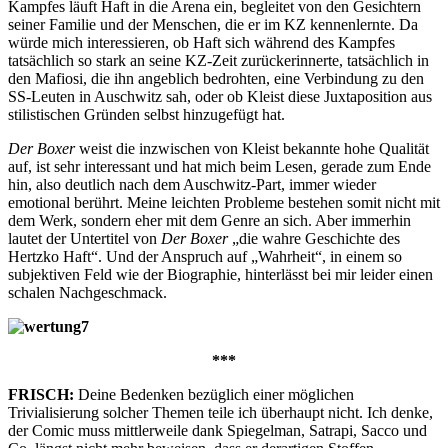
Kampfes läuft Haft in die Arena ein, begleitet von den Gesichtern
seiner Familie und der Menschen, die er im KZ kennenlernte. Da
würde mich interessieren, ob Haft sich während des Kampfes
tatsächlich so stark an seine KZ-Zeit zurückerinnerte, tatsächlich in
den Mafiosi, die ihn angeblich bedrohten, eine Verbindung zu den
SS-Leuten in Auschwitz sah, oder ob Kleist diese Juxtaposition aus
stilistischen Gründen selbst hinzugefügt hat.
Der Boxer
weist die inzwischen von Kleist bekannte hohe Qualität
auf, ist sehr interessant und hat mich beim Lesen, gerade zum Ende
hin, also deutlich nach dem Auschwitz-Part, immer wieder
emotional berührt. Meine leichten Probleme bestehen somit nicht mit
dem Werk, sondern eher mit dem Genre an sich. Aber immerhin
lautet der Untertitel von
Der Boxer
„die wahre Geschichte des
Hertzko Haft“. Und der Anspruch auf „Wahrheit“, in einem so
subjektiven Feld wie der Biographie, hinterlässt bei mir leider einen
schalen Nachgeschmack.
***
FRISCH:
Deine Bedenken bezüglich einer möglichen
Trivialisierung solcher Themen teile ich überhaupt nicht. Ich denke,
der Comic muss mittlerweile dank Spiegelman, Satrapi, Sacco und