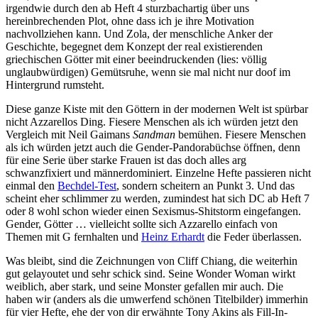
irgendwie durch den ab Heft 4 sturzbachartig über uns
hereinbrechenden Plot, ohne dass ich je ihre Motivation
nachvollziehen kann. Und Zola, der menschliche Anker der
Geschichte, begegnet dem Konzept der real existierenden
griechischen Götter mit einer beeindruckenden (lies: völlig
unglaubwürdigen) Gemütsruhe, wenn sie mal nicht nur doof im
Hintergrund rumsteht.
Diese ganze Kiste mit den Göttern in der modernen Welt ist spürbar
nicht Azzarellos Ding. Fiesere Menschen als ich würden jetzt den
Vergleich mit Neil Gaimans
Sandman
bemühen. Fiesere Menschen
als ich würden jetzt auch die Gender-Pandorabüchse öffnen, denn
für eine Serie über starke Frauen ist das doch alles arg
schwanzfixiert und männerdominiert. Einzelne Hefte passieren nicht
einmal den
Bechdel-Test
, sondern scheitern an Punkt 3. Und das
scheint eher schlimmer zu werden, zumindest hat sich DC ab Heft 7
oder 8 wohl schon wieder einen Sexismus-Shitstorm eingefangen.
Gender, Götter … vielleicht sollte sich Azzarello einfach von
Themen mit G fernhalten und
Heinz Erhardt
die Feder überlassen.
Was bleibt, sind die Zeichnungen von Cliff Chiang, die weiterhin
gut gelayoutet und sehr schick sind. Seine Wonder Woman wirkt
weiblich, aber stark, und seine Monster gefallen mir auch. Die
haben wir (anders als die umwerfend schönen Titelbilder) immerhin
für vier Hefte, ehe der von dir erwähnte Tony Akins als Fill-In-