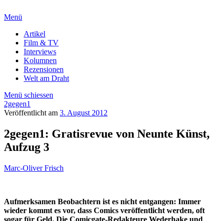
Menü
Artikel
Film & TV
Interviews
Kolumnen
Rezensionen
Welt am Draht
Menü schiessen
2gegen1
Veröffentlicht am
3. August 2012
2gegen1: Gratisrevue von Neunte Künst,
Aufzug 3
Marc-Oliver Frisch
Aufmerksamen Beobachtern ist es nicht entgangen: Immer
wieder kommt es vor, dass Comics veröffentlicht werden, oft
sogar für Geld. Die Comicgate-Redakteure Wederhake und