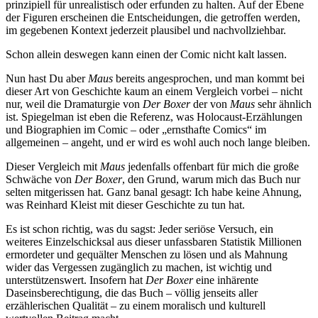
prinzipiell für unrealistisch oder erfunden zu halten. Auf der Ebene
der Figuren erscheinen die Entscheidungen, die getroffen werden,
im gegebenen Kontext jederzeit plausibel und nachvollziehbar.
Schon allein deswegen kann einen der Comic nicht kalt lassen.
Nun hast Du aber
Maus
bereits angesprochen, und man kommt bei
dieser Art von Geschichte kaum an einem Vergleich vorbei – nicht
nur, weil die Dramaturgie von
Der Boxer
der von
Maus
sehr ähnlich
ist. Spiegelman ist eben die Referenz, was Holocaust-Erzählungen
und Biographien im Comic – oder „ernsthafte Comics“ im
allgemeinen – angeht, und er wird es wohl auch noch lange bleiben.
Dieser Vergleich mit
Maus
jedenfalls offenbart für mich die große
Schwäche von
Der Boxer
, den Grund, warum mich das Buch nur
selten mitgerissen hat. Ganz banal gesagt: Ich habe keine Ahnung,
was Reinhard Kleist mit dieser Geschichte zu tun hat.
Es ist schon richtig, was du sagst: Jeder seriöse Versuch, ein
weiteres Einzelschicksal aus dieser unfassbaren Statistik Millionen
ermordeter und gequälter Menschen zu lösen und als Mahnung
wider das Vergessen zugänglich zu machen, ist wichtig und
unterstützenswert. Insofern hat
Der Boxer
eine inhärente
Daseinsberechtigung, die das Buch – völlig jenseits aller
erzählerischen Qualität – zu einem moralisch und kulturell