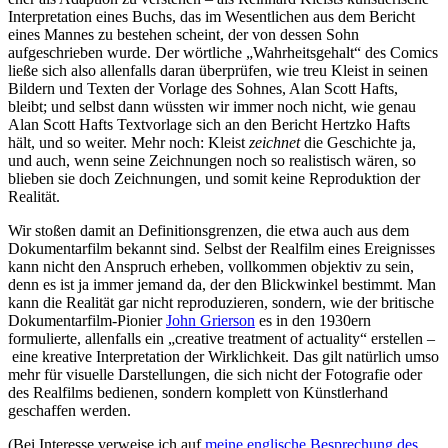
Interpretation eines Buchs, das im Wesentlichen aus dem Bericht
eines Mannes zu bestehen scheint, der von dessen Sohn
aufgeschrieben wurde. Der wörtliche „Wahrheitsgehalt“ des Comics
ließe sich also allenfalls daran überprüfen, wie treu Kleist in seinen
Bildern und Texten der Vorlage des Sohnes, Alan Scott Hafts,
bleibt; und selbst dann wüssten wir immer noch nicht, wie genau
Alan Scott Hafts Textvorlage sich an den Bericht Hertzko Hafts
hält, und so weiter. Mehr noch: Kleist
zeichnet
die Geschichte ja,
und auch, wenn seine Zeichnungen noch so realistisch wären, so
blieben sie doch Zeichnungen, und somit keine Reproduktion der
Realität.
Wir stoßen damit an Definitionsgrenzen, die etwa auch aus dem
Dokumentarfilm bekannt sind. Selbst der Realfilm eines Ereignisses
kann nicht den Anspruch erheben, vollkommen objektiv zu sein,
denn es ist ja immer jemand da, der den Blickwinkel bestimmt. Man
kann die Realität gar nicht reproduzieren, sondern, wie der britische
Dokumentarfilm-Pionier
John Grierson
es in den 1930ern
formulierte, allenfalls ein „creative treatment of actuality“ erstellen –
eine kreative Interpretation der Wirklichkeit. Das gilt natürlich umso
mehr für visuelle Darstellungen, die sich nicht der Fotografie oder
des Realfilms bedienen, sondern komplett von Künstlerhand
geschaffen werden.
(Bei Interesse verweise ich auf
meine englische Besprechung des