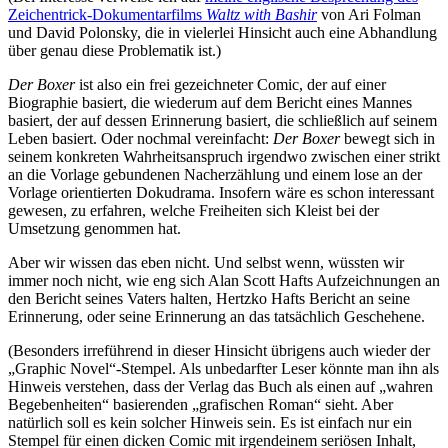
Zeichentrick-Dokumentarfilms
Waltz with Bashir
von Ari Folman
und David Polonsky, die in vielerlei Hinsicht auch eine Abhandlung
über genau diese Problematik ist.)
Der Boxer
ist also ein frei gezeichneter Comic, der auf einer
Biographie basiert, die wiederum auf dem Bericht eines Mannes
basiert, der auf dessen Erinnerung basiert, die schließlich auf seinem
Leben basiert. Oder nochmal vereinfacht:
Der Boxer
bewegt sich in
seinem konkreten Wahrheitsanspruch irgendwo zwischen einer strikt
an die Vorlage gebundenen Nacherzählung und einem lose an der
Vorlage orientierten Dokudrama. Insofern wäre es schon interessant
gewesen, zu erfahren, welche Freiheiten sich Kleist bei der
Umsetzung genommen hat.
Aber wir wissen das eben nicht. Und selbst wenn, wüssten wir
immer noch nicht, wie eng sich Alan Scott Hafts Aufzeichnungen an
den Bericht seines Vaters halten, Hertzko Hafts Bericht an seine
Erinnerung, oder seine Erinnerung an das tatsächlich Geschehene.
(Besonders irreführend in dieser Hinsicht übrigens auch wieder der
„Graphic Novel“-Stempel. Als unbedarfter Leser könnte man ihn als
Hinweis verstehen, dass der Verlag das Buch als einen auf „wahren
Begebenheiten“ basierenden „grafischen Roman“ sieht. Aber
natürlich soll es kein solcher Hinweis sein. Es ist einfach nur ein
Stempel für einen dicken Comic mit irgendeinem seriösen Inhalt,