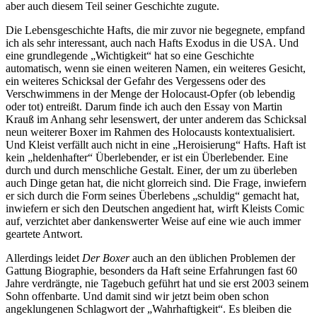
aber auch diesem Teil seiner Geschichte zugute.
Die Lebensgeschichte Hafts, die mir zuvor nie begegnete, empfand
ich als sehr interessant, auch nach Hafts Exodus in die USA. Und
eine grundlegende „Wichtigkeit“ hat so eine Geschichte
automatisch, wenn sie einen weiteren Namen, ein weiteres Gesicht,
ein weiteres Schicksal der Gefahr des Vergessens oder des
Verschwimmens in der Menge der Holocaust-Opfer (ob lebendig
oder tot) entreißt. Darum finde ich auch den Essay von Martin
Krauß im Anhang sehr lesenswert, der unter anderem das Schicksal
neun weiterer Boxer im Rahmen des Holocausts kontextualisiert.
Und Kleist verfällt auch nicht in eine „Heroisierung“ Hafts. Haft ist
kein „heldenhafter“ Überlebender, er ist ein Überlebender. Eine
durch und durch menschliche Gestalt. Einer, der um zu überleben
auch Dinge getan hat, die nicht glorreich sind. Die Frage, inwiefern
er sich durch die Form seines Überlebens „schuldig“ gemacht hat,
inwiefern er sich den Deutschen angedient hat, wirft Kleists Comic
auf, verzichtet aber dankenswerter Weise auf eine wie auch immer
geartete Antwort.
Allerdings leidet
Der Boxer
auch an den üblichen Problemen der
Gattung Biographie, besonders da Haft seine Erfahrungen fast 60
Jahre verdrängte, nie Tagebuch geführt hat und sie erst 2003 seinem
Sohn offenbarte. Und damit sind wir jetzt beim oben schon
angeklungenen Schlagwort der „Wahrhaftigkeit“. Es bleiben die