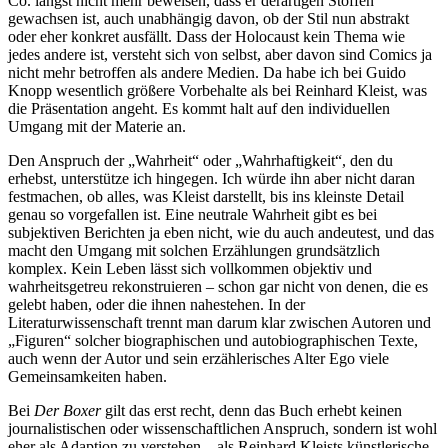
Co. längst nicht mehr beweisen, dass er derartigen Stoffen
gewachsen ist, auch unabhängig davon, ob der Stil nun abstrakt
oder eher konkret ausfällt. Dass der Holocaust kein Thema wie
jedes andere ist, versteht sich von selbst, aber davon sind Comics ja
nicht mehr betroffen als andere Medien. Da habe ich bei Guido
Knopp wesentlich größere Vorbehalte als bei Reinhard Kleist, was
die Präsentation angeht. Es kommt halt auf den individuellen
Umgang mit der Materie an.
Den Anspruch der „Wahrheit“ oder „Wahrhaftigkeit“, den du
erhebst, unterstütze ich hingegen. Ich würde ihn aber nicht daran
festmachen, ob alles, was Kleist darstellt, bis ins kleinste Detail
genau so vorgefallen ist. Eine neutrale Wahrheit gibt es bei
subjektiven Berichten ja eben nicht, wie du auch andeutest, und das
macht den Umgang mit solchen Erzählungen grundsätzlich
komplex. Kein Leben lässt sich vollkommen objektiv und
wahrheitsgetreu rekonstruieren – schon gar nicht von denen, die es
gelebt haben, oder die ihnen nahestehen. In der
Literaturwissenschaft trennt man darum klar zwischen Autoren und
„Figuren“ solcher biographischen und autobiographischen Texte,
auch wenn der Autor und sein erzählerisches Alter Ego viele
Gemeinsamkeiten haben.
Bei
Der Boxer
gilt das erst recht, denn das Buch erhebt keinen
journalistischen oder wissenschaftlichen Anspruch, sondern ist wohl
eher als Adaption zu verstehen – als Reinhard Kleists künstlerische