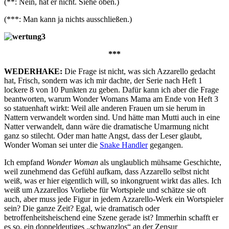
(**: Nein, hat er nicht. Siehe oben.)
(***: Man kann ja nichts ausschließen.)
***
WEDERHAKE:
Die Frage ist nicht, was sich Azzarello gedacht
hat, Frisch, sondern was ich mir dachte, der Serie nach Heft 1
lockere 8 von 10 Punkten zu geben. Dafür kann ich aber die Frage
beantworten, warum Wonder Womans Mama am Ende von Heft 3
so statuenhaft wirkt: Weil alle anderen Frauen um sie herum in
Nattern verwandelt worden sind. Und hätte man Mutti auch in eine
Natter verwandelt, dann wäre die dramatische Umarmung nicht
ganz so stilecht. Oder man hatte Angst, dass der Leser glaubt,
Wonder Woman sei unter die
Snake Handler
gegangen.
Ich empfand
Wonder Woman
als unglaublich mühsame Geschichte,
weil zunehmend das Gefühl aufkam, dass Azzarello selbst nicht
weiß, was er hier eigentlich will, so inkongruent wirkt das alles. Ich
weiß um Azzarellos Vorliebe für Wortspiele und schätze sie oft
auch, aber muss jede Figur in jedem Azzarello-Werk ein Wortspieler
sein? Die ganze Zeit? Egal, wie dramatisch oder
betroffenheitsheischend eine Szene gerade ist? Immerhin schafft er
es so, ein doppeldeutiges „schwanzlos“ an der Zensur