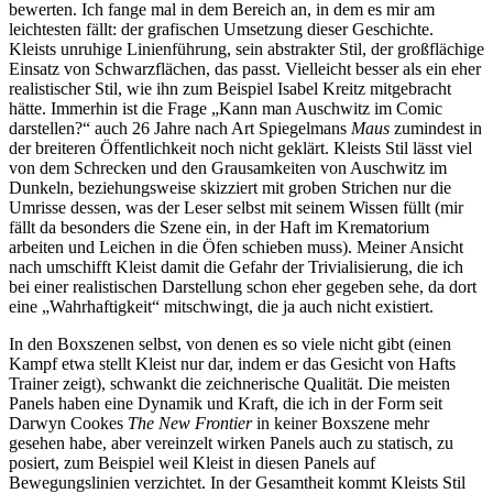
bewerten. Ich fange mal in dem Bereich an, in dem es mir am
leichtesten fällt: der grafischen Umsetzung dieser Geschichte.
Kleists unruhige Linienführung, sein abstrakter Stil, der großflächige
Einsatz von Schwarzflächen, das passt. Vielleicht besser als ein eher
realistischer Stil, wie ihn zum Beispiel Isabel Kreitz mitgebracht
hätte. Immerhin ist die Frage „Kann man Auschwitz im Comic
darstellen?“ auch 26 Jahre nach Art Spiegelmans
Maus
zumindest in
der breiteren Öffentlichkeit noch nicht geklärt. Kleists Stil lässt viel
von dem Schrecken und den Grausamkeiten von Auschwitz im
Dunkeln, beziehungsweise skizziert mit groben Strichen nur die
Umrisse dessen, was der Leser selbst mit seinem Wissen füllt (mir
fällt da besonders die Szene ein, in der Haft im Krematorium
arbeiten und Leichen in die Öfen schieben muss). Meiner Ansicht
nach umschifft Kleist damit die Gefahr der Trivialisierung, die ich
bei einer realistischen Darstellung schon eher gegeben sehe, da dort
eine „Wahrhaftigkeit“ mitschwingt, die ja auch nicht existiert.
In den Boxszenen selbst, von denen es so viele nicht gibt (einen
Kampf etwa stellt Kleist nur dar, indem er das Gesicht von Hafts
Trainer zeigt), schwankt die zeichnerische Qualität. Die meisten
Panels haben eine Dynamik und Kraft, die ich in der Form seit
Darwyn Cookes
The New Frontier
in keiner Boxszene mehr
gesehen habe, aber vereinzelt wirken Panels auch zu statisch, zu
posiert, zum Beispiel weil Kleist in diesen Panels auf
Bewegungslinien verzichtet. In der Gesamtheit kommt Kleists Stil