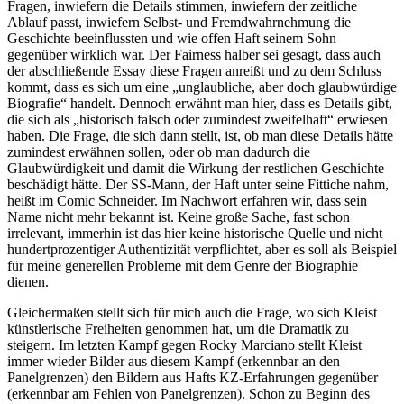
Fragen, inwiefern die Details stimmen, inwiefern der zeitliche
Ablauf passt, inwiefern Selbst- und Fremdwahrnehmung die
Geschichte beeinflussten und wie offen Haft seinem Sohn
gegenüber wirklich war. Der Fairness halber sei gesagt, dass auch
der abschließende Essay diese Fragen anreißt und zu dem Schluss
kommt, dass es sich um eine „unglaubliche, aber doch glaubwürdige
Biografie“ handelt. Dennoch erwähnt man hier, dass es Details gibt,
die sich als „historisch falsch oder zumindest zweifelhaft“ erwiesen
haben. Die Frage, die sich dann stellt, ist, ob man diese Details hätte
zumindest erwähnen sollen, oder ob man dadurch die
Glaubwürdigkeit und damit die Wirkung der restlichen Geschichte
beschädigt hätte. Der SS-Mann, der Haft unter seine Fittiche nahm,
heißt im Comic Schneider. Im Nachwort erfahren wir, dass sein
Name nicht mehr bekannt ist. Keine große Sache, fast schon
irrelevant, immerhin ist das hier keine historische Quelle und nicht
hundertprozentiger Authentizität verpflichtet, aber es soll als Beispiel
für meine generellen Probleme mit dem Genre der Biographie
dienen.
Gleichermaßen stellt sich für mich auch die Frage, wo sich Kleist
künstlerische Freiheiten genommen hat, um die Dramatik zu
steigern. Im letzten Kampf gegen Rocky Marciano stellt Kleist
immer wieder Bilder aus diesem Kampf (erkennbar an den
Panelgrenzen) den Bildern aus Hafts KZ-Erfahrungen gegenüber
(erkennbar am Fehlen von Panelgrenzen). Schon zu Beginn des