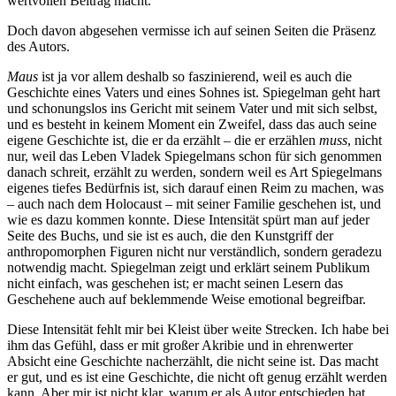
wertvollen Beitrag macht.
Doch davon abgesehen vermisse ich auf seinen Seiten die Präsenz
des Autors.
Maus
ist ja vor allem deshalb so faszinierend, weil es auch die
Geschichte eines Vaters und eines Sohnes ist. Spiegelman geht hart
und schonungslos ins Gericht mit seinem Vater und mit sich selbst,
und es besteht in keinem Moment ein Zweifel, dass das auch seine
eigene Geschichte ist, die er da erzählt – die er erzählen
muss
, nicht
nur, weil das Leben Vladek Spiegelmans schon für sich genommen
danach schreit, erzählt zu werden, sondern weil es Art Spiegelmans
eigenes tiefes Bedürfnis ist, sich darauf einen Reim zu machen, was
– auch nach dem Holocaust – mit seiner Familie geschehen ist, und
wie es dazu kommen konnte. Diese Intensität spürt man auf jeder
Seite des Buchs, und sie ist es auch, die den Kunstgriff der
anthropomorphen Figuren nicht nur verständlich, sondern geradezu
notwendig macht. Spiegelman zeigt und erklärt seinem Publikum
nicht einfach, was geschehen ist; er macht seinen Lesern das
Geschehene auch auf beklemmende Weise emotional begreifbar.
Diese Intensität fehlt mir bei Kleist über weite Strecken. Ich habe bei
ihm das Gefühl, dass er mit großer Akribie und in ehrenwerter
Absicht eine Geschichte nacherzählt, die nicht seine ist. Das macht
er gut, und es ist eine Geschichte, die nicht oft genug erzählt werden
kann. Aber mir ist nicht klar, warum er als Autor entschieden hat,