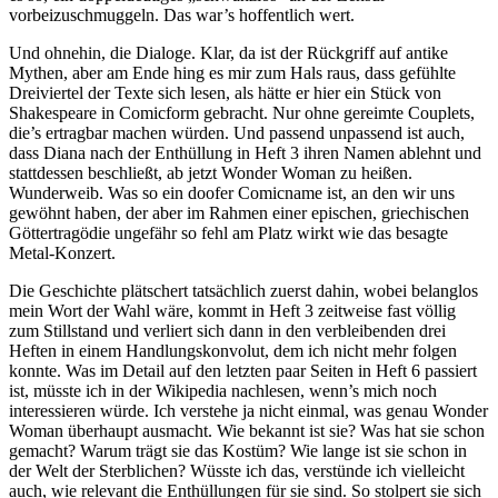
vorbeizuschmuggeln. Das war’s hoffentlich wert.
Und ohnehin, die Dialoge. Klar, da ist der Rückgriff auf antike
Mythen, aber am Ende hing es mir zum Hals raus, dass gefühlte
Dreiviertel der Texte sich lesen, als hätte er hier ein Stück von
Shakespeare in Comicform gebracht. Nur ohne gereimte Couplets,
die’s ertragbar machen würden. Und passend unpassend ist auch,
dass Diana nach der Enthüllung in Heft 3 ihren Namen ablehnt und
stattdessen beschließt, ab jetzt Wonder Woman zu heißen.
Wunderweib. Was so ein doofer Comicname ist, an den wir uns
gewöhnt haben, der aber im Rahmen einer epischen, griechischen
Göttertragödie ungefähr so fehl am Platz wirkt wie das besagte
Metal-Konzert.
Die Geschichte plätschert tatsächlich zuerst dahin, wobei belanglos
mein Wort der Wahl wäre, kommt in Heft 3 zeitweise fast völlig
zum Stillstand und verliert sich dann in den verbleibenden drei
Heften in einem Handlungskonvolut, dem ich nicht mehr folgen
konnte. Was im Detail auf den letzten paar Seiten in Heft 6 passiert
ist, müsste ich in der Wikipedia nachlesen, wenn’s mich noch
interessieren würde. Ich verstehe ja nicht einmal, was genau Wonder
Woman überhaupt ausmacht. Wie bekannt ist sie? Was hat sie schon
gemacht? Warum trägt sie das Kostüm? Wie lange ist sie schon in
der Welt der Sterblichen? Wüsste ich das, verstünde ich vielleicht
auch, wie relevant die Enthüllungen für sie sind. So stolpert sie sich