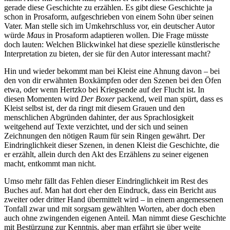
gerade diese Geschichte zu erzählen. Es gibt diese Geschichte ja
schon in Prosaform, aufgeschrieben von einem Sohn über seinen
Vater. Man stelle sich im Umkehrschluss vor, ein deutscher Autor
würde
Maus
in Prosaform adaptieren wollen. Die Frage müsste
doch lauten: Welchen Blickwinkel hat diese spezielle künstlerische
Interpretation zu bieten, der sie für den Autor interessant macht?
Hin und wieder bekommt man bei Kleist eine Ahnung davon – bei
den von dir erwähnten Boxkämpfen oder den Szenen bei den Öfen
etwa, oder wenn Hertzko bei Kriegsende auf der Flucht ist. In
diesen Momenten wird
Der Boxer
packend, weil man spürt, dass es
Kleist selbst ist, der da ringt mit diesem Grauen und den
menschlichen Abgründen dahinter, der aus Sprachlosigkeit
weitgehend auf Texte verzichtet, und der sich und seinen
Zeichnungen den nötigen Raum für sein Ringen gewährt. Der
Eindringlichkeit dieser Szenen, in denen Kleist die Geschichte, die
er erzählt, allein durch den Akt des Erzählens zu seiner eigenen
macht, entkommt man nicht.
Umso mehr fällt das Fehlen dieser Eindringlichkeit im Rest des
Buches auf. Man hat dort eher den Eindruck, dass ein Bericht aus
zweiter oder dritter Hand übermittelt wird – in einem angemessenen
Tonfall zwar und mit sorgsam gewählten Worten, aber doch eben
auch ohne zwingenden eigenen Anteil. Man nimmt diese Geschichte
mit Bestürzung zur Kenntnis, aber man erfährt sie über weite