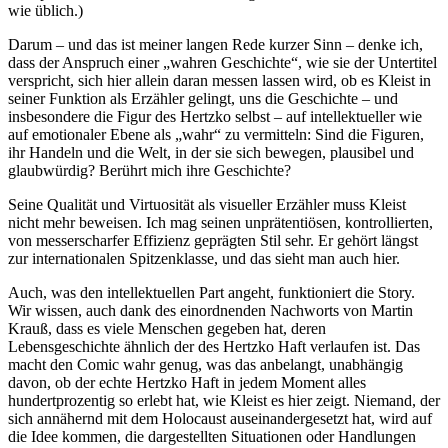
wie üblich.)
Darum – und das ist meiner langen Rede kurzer Sinn – denke ich,
dass der Anspruch einer „wahren Geschichte“, wie sie der Untertitel
verspricht, sich hier allein daran messen lassen wird, ob es Kleist in
seiner Funktion als Erzähler gelingt, uns die Geschichte – und
insbesondere die Figur des Hertzko selbst – auf intellektueller wie
auf emotionaler Ebene als „wahr“ zu vermitteln: Sind die Figuren,
ihr Handeln und die Welt, in der sie sich bewegen, plausibel und
glaubwürdig? Berührt mich ihre Geschichte?
Seine Qualität und Virtuosität als visueller Erzähler muss Kleist
nicht mehr beweisen. Ich mag seinen unprätentiösen, kontrollierten,
von messerscharfer Effizienz geprägten Stil sehr. Er gehört längst
zur internationalen Spitzenklasse, und das sieht man auch hier.
Auch, was den intellektuellen Part angeht, funktioniert die Story.
Wir wissen, auch dank des einordnenden Nachworts von Martin
Krauß, dass es viele Menschen gegeben hat, deren
Lebensgeschichte ähnlich der des Hertzko Haft verlaufen ist. Das
macht den Comic wahr genug, was das anbelangt, unabhängig
davon, ob der echte Hertzko Haft in jedem Moment alles
hundertprozentig so erlebt hat, wie Kleist es hier zeigt. Niemand, der
sich annähernd mit dem Holocaust auseinandergesetzt hat, wird auf
die Idee kommen, die dargestellten Situationen oder Handlungen