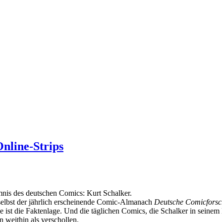
nline-Strips
imnis des deutschen Comics: Kurt Schalker.
d selbst der jährlich erscheinende Comic-Almanach
Deutsche Comicfors
e ist die Faktenlage. Und die täglichen Comics, die Schalker in seinem
n weithin als verschollen.