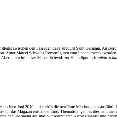
ter gleitet zwischen den Fassaden des Faubourg Saint-Germain. An Bord 
ine von Autor Marcel Schwobs Romanfiguren zum Leben erweckt worde
. Aber nun wird dieser Marcel Schwob zur Hauptfigur in
Kapitän Scha
s
erschien Juni 2010 und enthält die bewährte Mischung aus ausführlich
lusiv für das Magazin entstanden sind. Thematisch geht es diesmal un
erhelden überhaupt gut sind; wir porträtieren Nicolas Mahler und habe