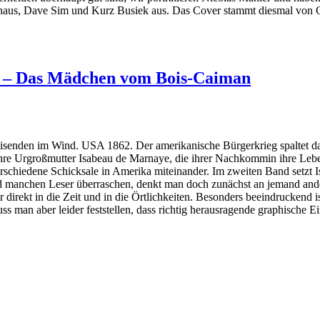
tthaus, Dave Sim und Kurz Busiek aus. Das Cover stammt diesmal von 
2 – Das Mädchen vom Bois-Caiman
isenden im Wind. USA 1862. Der amerikanische Bürgerkrieg spaltet da
 ihre Urgroßmutter Isabeau de Marnaye, die ihrer Nachkommin ihre Lebe
chiedene Schicksale in Amerika miteinander. Im zweiten Band setzt Is
rd manchen Leser überraschen, denkt man doch zunächst an jemand ander
 direkt in die Zeit und in die Örtlichkeiten. Besonders beeindruckend 
s man aber leider feststellen, dass richtig herausragende graphische Ein