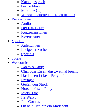
Kamingespräch
kurz.schluss
Mind the Gap
Werkstattbericht: Die Toten und ich
Rezensionen
Audio
Der Kri-Ticker
Kurzrezensionen
Rezensionen
Specials
Anleitungen
In eigener Sache
Specials
Spiele
Webcomics
Adam & Andy
Chili oder Essen, das zweimal brennt
Das Leben ist kein Ponyhof
Freitag?
Gegen den Strich
Horst und sein Pony
Idiots' Tale
It's Walky!
Jam Comics
Oh nein! Ich bin ein Mädchen!