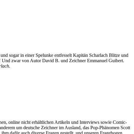
und sogar in einer Spelunke entfesselt Kapitän Scharlach Blitze und
n! Und zwar von Autor David B. und Zeichner Emmanuel Guibert.
rlach
.
en, online nicht erhältlichen Artikeln und Interviews sowie Comic-
ter anderem um deutsche Zeichner im Ausland, das Pop-Phänomen Scott
n ihm dafür auch diverse Fragen gestellt, und unseren Fragebogen