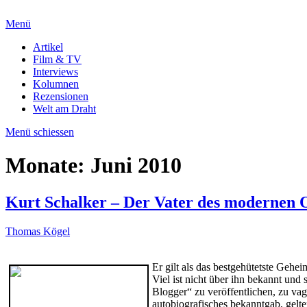
Menü
Artikel
Film & TV
Interviews
Kolumnen
Rezensionen
Welt am Draht
Menü schiessen
Monate:
Juni 2010
Kurt Schalker – Der Vater des modernen O
Thomas Kögel
Er gilt als das bestgehütetste Gehe
Viel ist nicht über ihn bekannt un
Blogger“ zu veröffentlichen, zu vag
autobiografisches bekanntgab, gelte