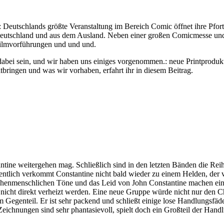
 Deutschlands größte Veranstaltung im Bereich Comic öffnet ihre Pfort
utschland und aus dem Ausland. Neben einer großen Comicmesse und 
Filmvorführungen und und und.
bei sein, und wir haben uns einiges vorgenommen.: neue Printprodukte,
ringen und was wir vorhaben, erfahrt ihr in diesem Beitrag.
ine weitergehen mag. Schließlich sind in den letzten Bänden die Rei
entlich verkommt Constantine nicht bald wieder zu einem Helden, der 
chenmenschlichen Töne und das Leid von John Constantine machen einen
nd nicht direkt verheizt werden. Eine neue Gruppe würde nicht nur den 
z im Gegenteil. Er ist sehr packend und schließt einige lose Handlung
e Zeichnungen sind sehr phantasievoll, spielt doch ein Großteil der Han