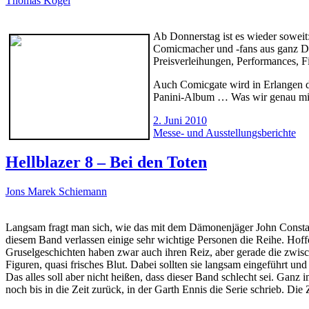
Thomas Kögel
Ab Donnerstag ist es wieder soweit:
Comicmacher und -fans aus ganz De
Preisverleihungen, Performances, 
Auch Comicgate wird in Erlangen da
Panini-Album … Was wir genau mitb
2. Juni 2010
Messe- und Ausstellungsberichte
Hellblazer 8 – Bei den Toten
Jons Marek Schiemann
Langsam fragt man sich, wie das mit dem Dämonenjäger John Constant
diesem Band verlassen einige sehr wichtige Personen die Reihe. Hoff
Gruselgeschichten haben zwar auch ihren Reiz, aber gerade die zwis
Figuren, quasi frisches Blut. Dabei sollten sie langsam eingeführt u
Das alles soll aber nicht heißen, dass dieser Band schlecht sei. Gan
noch bis in die Zeit zurück, in der Garth Ennis die Serie schrieb. Di