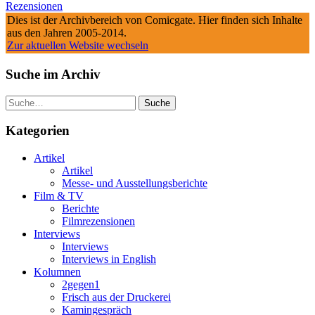
Rezensionen
Dies ist der Archivbereich von Comicgate. Hier finden sich Inhalte
aus den Jahren 2005-2014.
Zur aktuellen Website wechseln
Suche im Archiv
Suche
Kategorien
Artikel
Artikel
Messe- und Ausstellungsberichte
Film & TV
Berichte
Filmrezensionen
Interviews
Interviews
Interviews in English
Kolumnen
2gegen1
Frisch aus der Druckerei
Kamingespräch