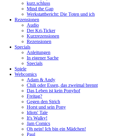
kurz.schluss
Mind the Gap
Werkstattbericht: Die Toten und ich
Rezensionen
Audio
Der Kri-Ticker
Kurzrezensionen
Rezensionen
Specials
Anleitungen
In eigener Sache
Specials
Spiele
Webcomics
Adam & Andy
Chili oder Essen, das zweimal brennt
Das Leben ist kein Ponyhof
Freitag?
Gegen den Strich
Horst und sein Pony
Idiots' Tale
It's Walky!
Jam Comics
Oh nein! Ich bin ein Mädchen!
Paul