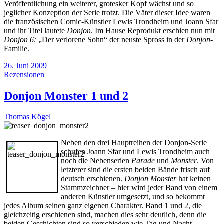
Veröffentlichung ein weiterer, grotesker Kopf wächst und so
jeglicher Konzeption der Serie trotzt. Die Väter dieser Idee waren
die französischen Comic-Künstler Lewis Trondheim und Joann Sfar
und ihr Titel lautete
Donjon
. Im Hause Reprodukt erschien nun mit
Donjon 6:
„Der verlorene Sohn“ der neuste Spross in der
Donjon
-
Familie.
26. Juni 2009
Rezensionen
Donjon Monster 1 und 2
Thomas Kögel
Neben den drei Hauptreihen der Donjon-Serie
schufen Joann Sfar und Lewis Trondheim auch
noch die Nebenserien
Parade
und
Monster
. Von
letzterer sind die ersten beiden Bände frisch auf
deutsch erschienen.
Donjon Monster
hat keinen
Stammzeichner – hier wird jeder Band von einem
anderen Künstler umgesetzt, und so bekommt
jedes Album seinen ganz eigenen Charakter. Band 1 und 2, die
gleichzeitig erschienen sind, machen dies sehr deutlich, denn die
beiden Geschichten sind so verschieden wie Tag und Nacht.