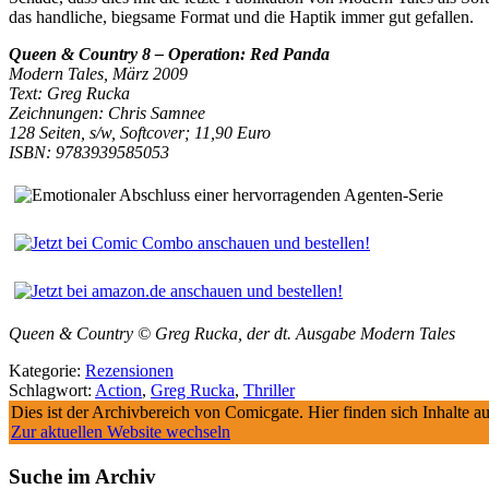
das handliche, biegsame Format und die Haptik immer gut gefallen.
Queen & Country 8 – Operation: Red Panda
Modern Tales, März 2009
Text: Greg Rucka
Zeichnungen: Chris Samnee
128 Seiten, s/w, Softcover; 11,90 Euro
ISBN: 9783939585053
Queen & Country © Greg Rucka, der dt. Ausgabe Modern Tales
Kategorie:
Rezensionen
Schlagwort:
Action
,
Greg Rucka
,
Thriller
Dies ist der Archivbereich von Comicgate. Hier finden sich Inhalte 
Zur aktuellen Website wechseln
Suche im Archiv