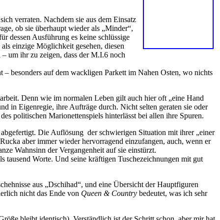
 sich verraten. Nachdem sie aus dem Einsatz
rage, ob sie überhaupt wieder als „Minder“,
 für dessen Ausführung es keine schlüssige
 als einzige Möglichkeit gesehen, diesen
 – um ihr zu zeigen, dass der M.I.6 noch
plant – besonders auf dem wackligen Parkett im Nahen Osten, wo nichts
arbeit. Denn wie im normalen Leben gilt auch hier oft „eine Hand
nd in Eigenregie, ihre Aufträge durch. Nicht selten geraten sie oder
s politischen Marionettenspiels hinterlässt bei allen ihre Spuren.
 abgefertigt. Die Auflösung der schwierigen Situation mit ihrer „einer
t es Rucka aber immer wieder hervorragend einzufangen, auch, wenn er
anze Wahnsinn der Vergangenheit auf sie einstürzt.
ls tausend Worte. Und seine kräftigen Tuschezeichnungen mit gut
schehnisse aus „Dschihad“, und eine Übersicht der Hauptfiguren
herlich nicht das Ende von
Queen & Country
bedeutet, was ich sehr
öße bleibt identisch). Verständlich ist der Schritt schon, aber mir hat