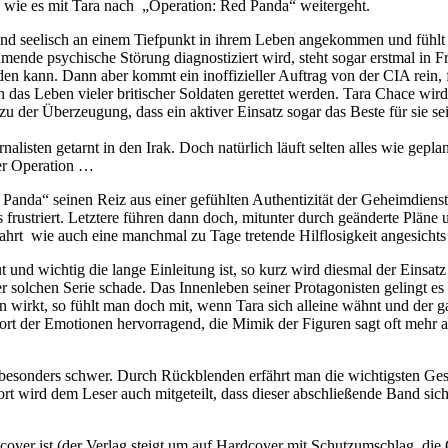
 wie es mit Tara nach „Operation: Red Panda“ weitergeht.
 und seelisch an einem Tiefpunkt in ihrem Leben angekommen und fühlt
hmende psychische Störung diagnostiziert wird, steht sogar erstmal in F
rden kann. Dann aber kommt ein inoffizieller Auftrag von der CIA rein,
 das Leben vieler britischer Soldaten gerettet werden. Tara Chace wird
der Überzeugung, dass ein aktiver Einsatz sogar das Beste für sie sei
rnalisten getarnt in den Irak. Doch natürlich läuft selten alles wie ge
der Operation …
Panda“ seinen Reiz aus einer gefühlten Authentizität der Geheimdienst
frustriert. Letztere führen dann doch, mitunter durch geänderte Pläne u
rt wie auch eine manchmal zu Tage tretende Hilflosigkeit angesichts de
 und wichtig die lange Einleitung ist, so kurz wird diesmal der Einsatz
einer solchen Serie schade. Das Innenleben seiner Protagonisten geling
 wirkt, so fühlt man doch mit, wenn Tara sich alleine wähnt und der g
t der Emotionen hervorragend, die Mimik der Figuren sagt oft mehr a
t besonders schwer. Durch Rückblenden erfährt man die wichtigsten Ge
rt wird dem Leser auch mitgeteilt, dass dieser abschließende Band sic
cover ist (der Verlag steigt um auf Hardcover mit Schutzumschlag, die Gr