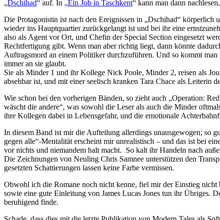
„
Dschihad
“ auf. In „
Ein Job in Taschkent
“ kann man dann nachlesen,
Die Protagonistin ist nach den Ereignissen in „Dschihad“ körperlich
wieder ins Hauptquartier zurückgelangt ist und bei ihr eine ernstzune
also als Agent vor Ort, und Chefin der Special Section eingesetzt we
Rechtfertigung gibt. Wenn man aber richtig liegt, dann könnte dadurch
Auftragsmord an einem Politiker durchzuführen. Und so kommt man zu 
immer an sie glaubt.
Sie als Minder 1 und ihr Kollege Nick Poole, Minder 2, reisen als Jou
absehbar ist, und mit einer seelisch kranken Tara Chace als Leiterin 
Wie schon bei den vorherigen Bänden, so zieht auch „Operation: Red 
wäscht die andere“, was sowohl die Leser als auch die Minder oftmals 
ihre Kollegen dabei in Lebensgefahr, und die emotionale Achterbahnfah
In diesem Band ist mir die Aufteilung allerdings unausgewogen; so gut
gegen alle“-Mentalität erscheint mir unrealistisch – und das ist bei 
vor nichts und niemandem halt macht. So kalt ihr Handeln nach außen
Die Zeichnungen von Neuling Chris Samnee unterstützen den Transpor
gesetzten Schattierungen lassen keine Farbe vermissen.
Obwohl ich die Romane noch nicht kenne, fiel mir der Einstieg nich
sowie eine gute Einleitung von James Lucas Jones tun ihr Übriges. Do
beruhigend finde.
Schade, dass dies mit die letzte Publikation von Modern Tales als Soft