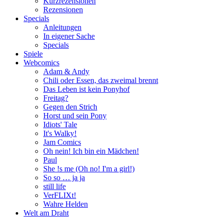
Kurzrezensionen
Rezensionen
Specials
Anleitungen
In eigener Sache
Specials
Spiele
Webcomics
Adam & Andy
Chili oder Essen, das zweimal brennt
Das Leben ist kein Ponyhof
Freitag?
Gegen den Strich
Horst und sein Pony
Idiots' Tale
It's Walky!
Jam Comics
Oh nein! Ich bin ein Mädchen!
Paul
She !s me (Oh no! I'm a girl!)
So so … ja ja
still life
VerFLIXt!
Wahre Helden
Welt am Draht