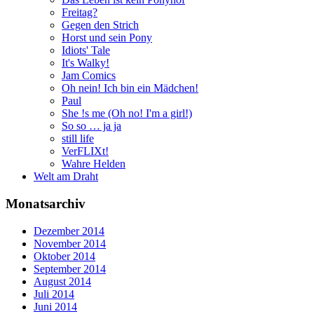
Freitag?
Gegen den Strich
Horst und sein Pony
Idiots' Tale
It's Walky!
Jam Comics
Oh nein! Ich bin ein Mädchen!
Paul
She !s me (Oh no! I'm a girl!)
So so … ja ja
still life
VerFLIXt!
Wahre Helden
Welt am Draht
Monatsarchiv
Dezember 2014
November 2014
Oktober 2014
September 2014
August 2014
Juli 2014
Juni 2014