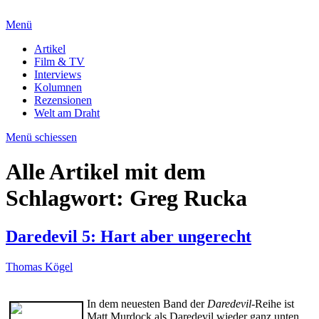
Menü
Artikel
Film & TV
Interviews
Kolumnen
Rezensionen
Welt am Draht
Menü schiessen
Alle Artikel mit dem
Schlagwort:
Greg Rucka
Daredevil 5: Hart aber ungerecht
Thomas Kögel
In dem neuesten Band der
Daredevil-
Reihe ist
Matt Murdock als Daredevil wieder ganz unten