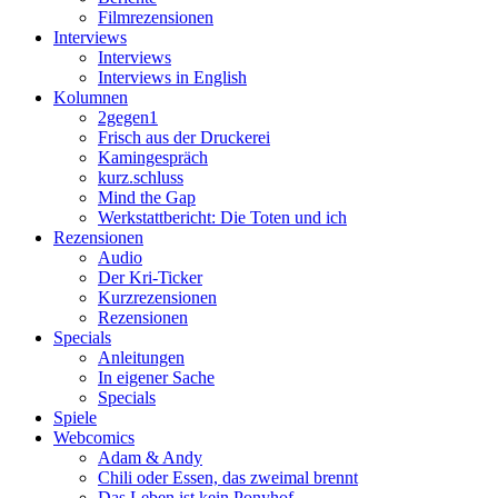
Filmrezensionen
Interviews
Interviews
Interviews in English
Kolumnen
2gegen1
Frisch aus der Druckerei
Kamingespräch
kurz.schluss
Mind the Gap
Werkstattbericht: Die Toten und ich
Rezensionen
Audio
Der Kri-Ticker
Kurzrezensionen
Rezensionen
Specials
Anleitungen
In eigener Sache
Specials
Spiele
Webcomics
Adam & Andy
Chili oder Essen, das zweimal brennt
Das Leben ist kein Ponyhof