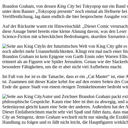
Brandon Graham, von dessen
King City
bei Tokyopop nur ein Band v
unter dem Banner „Tokyopop presents“ noch einmal als Heftserie bei 
Veröffentlichung, lag dann endlich die hier besprochene Ausgabe vor
Auf der Rückseite warnt ein Hinweisschild: „Dieser Comic verursacht
diese Ansage bietet bereits eine kleine Ahnung davon, was den Leser
Science-Fiction mit schrecklichen Bedrohungen, skurrilen Szenarien
In der futuristischen Welt von King City gibt 
noch allerlei mehr Unannehmlichkeiten. Klingt erst mal nach einer fi
Brandon Graham ist kein Epigone von Garth Ennis oder Warren Ellis. 
erinnert als an Figuren wie Spider Jerusalem. Genau wie der Slackerh
besondere Fähigkeiten, um die er aber nicht viel Aufhebens macht.
Im Fall von Joe ist es die Tatsache, dass er ein „Cat Master“ ist, ei
ist. Zuammen mit dieser Katze kehrt Joe auf den ersten Seiten des Co
Ende die ganze Stadt von einem riesigen Tentakelmonster bedroht wir
Autor und Zeichner Brandon Graham packt extre
philosophische Gespräche. Kaum eine Idee ist ihm zu abwegig, und a
Seitenlayout gleicht kaum eine Seite der anderen. Außerdem hat der 
Dieser Einfallsreichtum macht sehr viel Spaß und führt dazu, dass m
City
an Stringenz, denn Graham wechselt nicht nur ständig die Erzäh
Handlung zu folgen und es fällt nicht leicht, die Hauptfiguren wirklic