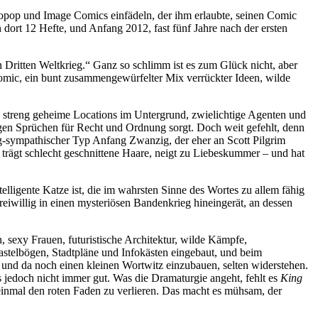
opop und Image Comics einfädeln, der ihm erlaubte, seinen Comic
ort 12 Hefte, und Anfang 2012, fast fünf Jahre nach der ersten
 Dritten Weltkrieg.“ Ganz so schlimm ist es zum Glück nicht, aber
omic, ein bunt zusammengewürfelter Mix verrückter Ideen, wilde
e, streng geheime Locations im Untergrund, zwielichtige Agenten und
sigen Sprüchen für Recht und Ordnung sorgt. Doch weit gefehlt, denn
ig-sympathischer Typ Anfang Zwanzig, der eher an Scott Pilgrim
, trägt schlecht geschnittene Haare, neigt zu Liebeskummer – und hat
telligente Katze ist, die im wahrsten Sinne des Wortes zu allem fähig
eiwillig in einen mysteriösen Bandenkrieg hineingerät, an dessen
sexy Frauen, futuristische Architektur, wilde Kämpfe,
astelbögen, Stadtpläne und Infokästen eingebaut, und beim
 und da noch einen kleinen Wortwitz einzubauen, selten widerstehen.
 jedoch nicht immer gut. Was die Dramaturgie angeht, fehlt es
King
einmal den roten Faden zu verlieren. Das macht es mühsam, der