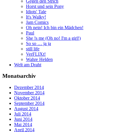
Gegen den Strich
Horst und sein Pony
Idiots' Tale
It's Walky!
Jam Comics
Oh nein! Ich bin ein Mädchen!
Paul
She !s me (Oh no! I'm a girl!)
So so … ja ja
still life
VerFLIXt!
Wahre Helden
Welt am Draht
Monatsarchiv
Dezember 2014
November 2014
Oktober 2014
September 2014
August 2014
Juli 2014
Juni 2014
Mai 2014
April 2014