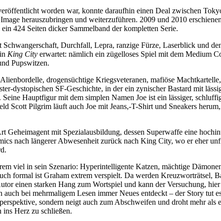
eröffentlicht worden war, konnte daraufhin einen Deal zwischen Toky
Image herauszubringen und weiterzuführen. 2009 und 2010 erschienen d
: ein 424 Seiten dicker Sammelband der kompletten Serie.
 Schwangerschaft, Durchfall, Lepra, ranzige Fürze, Laserblick und den
 in
King City
erwartet: nämlich ein zügelloses Spiel mit dem Medium C
 und Pupswitzen.
es Alienbordelle, drogensüchtige Kriegsveteranen, mafiöse Machtkartell
nster-dystopischen SF-Geschichte, in der ein zynischer Bastard mit läs
Seine Hauptfigur mit dem simplen Namen Joe ist ein lässiger, schluff
eld Scott Pilgrim läuft auch Joe mit Jeans,-T-Shirt und Sneakers herum
ne Art Geheimagent mit Spezialausbildung, dessen Superwaffe eine hochin
mics nach längerer Abwesenheit zurück nach King City, wo er eher unfr
d.
m viel in sein Szenario: Hyperintelligente Katzen, mächtige Dämonen, 
uch formal ist Graham extrem verspielt. Da werden Kreuzworträtsel, B
Autor einen starken Hang zum Wortspiel und kann der Versuchung, hier
an auch bei mehrmaligem Lesen immer Neues entdeckt – der Story tut es
lperspektive, sondern neigt auch zum Abschweifen und droht mehr als 
h ins Herz zu schließen.