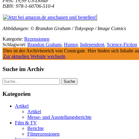
Preis: 19,99 US-Dollar
ISBN: 978-1-60706-510-4
Abbildungen: © Brandon Graham / Tokyopop / Image Comics
Kategorie:
Rezensionen
Schlagwort:
Brandon Graham
,
Humor
,
Independent
,
Science-Fiction
Dies ist der Archivbereich von Comicgate. Hier finden sich Inhalte 
Zur aktuellen Website wechseln
Suche im Archiv
Suche
Kategorien
Artikel
Artikel
Messe- und Ausstellungsberichte
Film & TV
Berichte
Filmrezensionen