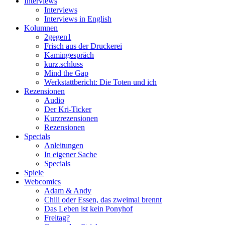
Interviews
Interviews
Interviews in English
Kolumnen
2gegen1
Frisch aus der Druckerei
Kamingespräch
kurz.schluss
Mind the Gap
Werkstattbericht: Die Toten und ich
Rezensionen
Audio
Der Kri-Ticker
Kurzrezensionen
Rezensionen
Specials
Anleitungen
In eigener Sache
Specials
Spiele
Webcomics
Adam & Andy
Chili oder Essen, das zweimal brennt
Das Leben ist kein Ponyhof
Freitag?