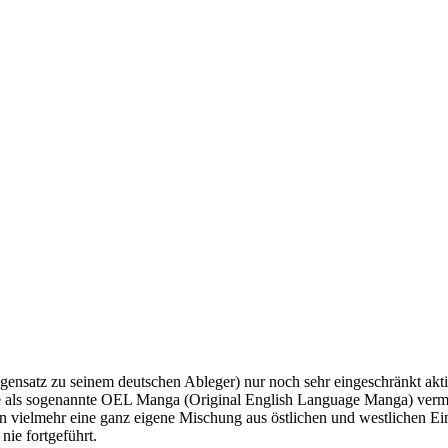
nsatz zu seinem deutschen Ableger) nur noch sehr eingeschränkt aktiv i
die als sogenannte OEL Manga (Original English Language Manga) verma
dern vielmehr eine ganz eigene Mischung aus östlichen und westlichen 
ie fortgeführt.