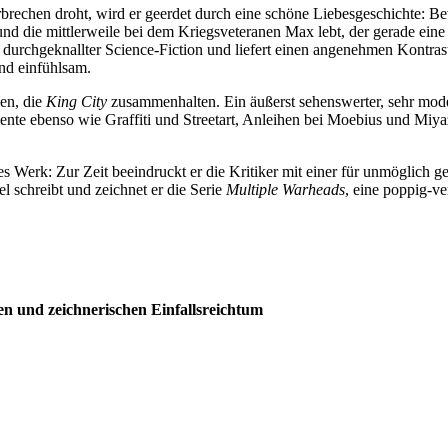
rbrechen droht, wird er geerdet durch eine schöne Liebesgeschichte: Be
nd die mittlerweile bei dem Kriegsveteranen Max lebt, der gerade eine
urchgeknallter Science-Fiction und liefert einen angenehmen Kontrast
und einfühlsam.
en, die
King City
zusammenhalten. Ein äußerst sehenswerter, sehr mode
ente ebenso wie Graffiti und Streetart, Anleihen bei Moebius und Miyaz
es Werk: Zur Zeit beeindruckt er die Kritiker mit einer für unmöglich
el schreibt und zeichnet er die Serie
Multiple Warheads
, eine poppig-ve
n und zeichnerischen Einfallsreichtum