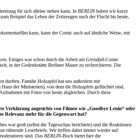
etzung für sich alleine stehen kann. In
BERLIN
haben wir kurze
 zum Beispiel das Leben der Zeitzeugen nach der Flucht bis heute,
 Dokumentarfilm kann, kann der Comic auch auf ähnliche Weise, mit
iven. Einiges war schon durch die Arbeit am
Grenzfall
-Comic
eit, in der Gedenkstätte Berliner Mauer zu recherchieren. Die
en durften. Familie Holzapfel hat uns außerdem mit
 Haus der Ministerien), von dem die Holzapfels geflüchtet sind,
 Aufnahmen mit Fotos von heute abgleichen. Durch diese
hen Verklärung angesichts von Filmen wie „Goodbye Lenin“ oder
eine Relevanz mehr für die Gegenwart hat?
es war groß (selbst die Tagesschau berichtete) und die Reaktionen
ne rührende Leserbriefe. Wir treffen dabei immer wieder auf
omoderatoren sind. Das
BERLIN
-Buch bietet hier die