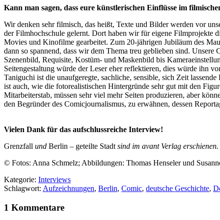
Kann man sagen, dass eure künstlerischen Einflüsse im filmisc
Wir denken sehr filmisch, das heißt, Texte und Bilder werden vor un
der Filmhochschule gelernt. Dort haben wir für eigene Filmprojekte d
Movies und Kinofilme gearbeitet. Zum 20-jährigen Jubiläum des Mauer
dann so spannend, dass wir dem Thema treu geblieben sind. Unsere C
Szenenbild, Requisite, Kostüm- und Maskenbild bis Kameraeinstellung
Seitengestaltung würde der Leser eher reflektieren, dies würde ihn 
Taniguchi ist die unaufgeregte, sachliche, sensible, sich Zeit lassen
ist auch, wie die fotorealistischen Hintergründe sehr gut mit den Fig
Mitarbeiterstab, müssen sehr viel mehr Seiten produzieren, aber könn
den Begründer des Comicjournalismus, zu erwähnen, dessen Reportagen 
Vielen Dank für das aufschlussreiche Interview!
Grenzfall
und
Berlin – geteilte Stadt
sind im avant Verlag erschienen.
© Fotos: Anna Schmelz; Abbildungen: Thomas Henseler und Susan
Kategorie:
Interviews
Schlagwort:
Aufzeichnungen
,
Berlin
,
Comic
,
deutsche Geschichte
,
D
1 Kommentare