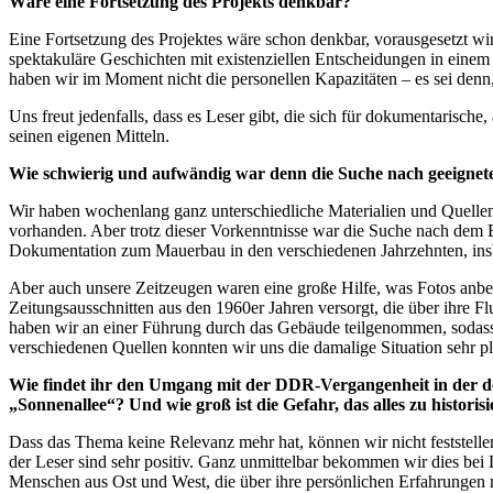
Wäre eine Fortsetzung des Projekts denkbar?
Eine Fortsetzung des Projektes wäre schon denkbar, vorausgesetzt wi
spektakuläre Geschichten mit existenziellen Entscheidungen in einem 
haben wir im Moment nicht die personellen Kapazitäten – es sei denn,
Uns freut jedenfalls, dass es Leser gibt, die sich für dokumentarisc
seinen eigenen Mitteln.
Wie schwierig und aufwändig war denn die Suche nach geeignet
Wir haben wochenlang ganz unterschiedliche Materialien und Quellen
vorhanden. Aber trotz dieser Vorkenntnisse war die Suche nach dem B
Dokumentation zum Mauerbau in den verschiedenen Jahrzehnten, insbe
Aber auch unsere Zeitzeugen waren eine große Hilfe, was Fotos anbel
Zeitungsausschnitten aus den 1960er Jahren versorgt, die über ihre F
haben wir an einer Führung durch das Gebäude teilgenommen, sodass 
verschiedenen Quellen konnten wir uns die damalige Situation sehr pla
Wie findet ihr den Umgang mit der DDR-Vergangenheit in der de
„Sonnenallee“? Und wie groß ist die Gefahr, das alles zu histor
Dass das Thema keine Relevanz mehr hat, können wir nicht feststelle
der Leser sind sehr positiv. Ganz unmittelbar bekommen wir dies bei 
Menschen aus Ost und West, die über ihre persönlichen Erfahrungen m