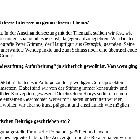
 dieses Interesse an genau diesem Thema?
n der Auseinandersetzung mit der Thematik stellten wir fest, wie
 besonders spannend, wie es ist, dagegen aufzubegehren. Wir dachten
ografie Peter Grimms, der Hauptfigur aus
Grenzfall
, gestoßen. Seine
en, unerwartete Wendepunkte und zum Schluss noch eine überraschende
 Comic.
esstiftung Aufarbeitung“ ja sicherlich gewollt ist. Von wem ging
iktatur“ hatten wir Anträge zu den jeweiligen Comicprojekten
umsetzen. Dabei sind wir von der Stiftung immer konstruktiv und
l der Konzeption gewesen. Die einzelnen Storys sollten in einen
einzelnen Geschichten weiter mit Fakten unterfüttert wurden,
l wollten wir aber so kurz, prägnant und anschaulich wie möglich
schen Beiträge geschrieben etc.?
ng gestellt, für uns die Fotoalben geöffnet und uns in
ches begleitet haben. Die Zeitzeugen und die Berater haben wir in