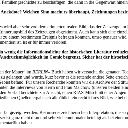
n Familiengeschichte zu beschäftigen, die dann in die Gegenwart hinein
en Anekdote? Welchen Sinn macht es überhaupt, Zeichnungen bezi
 es wird aber sehr von dem erinnerten realen Bild, das der Zeitzeuge i
 Erinnerungsbild des Zeitzeugen abgestimmt. Auch kann sich eine einzel
ir zu einem bestimmten Ereignis befragen konnten, umso genauer wird di
ntiert ist, ist er für immer verloren.
wenig die Informationsdichte der historischen Literatur reduziere
 Ausdrucksmöglichkeit im Comic begrenzt. Sicher hat der histori
 an der Mauer“ im
BERLIN
– Buch haben wir versucht, die genauen To
zu gelangen und wurde, kurz bevor er die rettende andere Seite erreic
ebiet befand. Für unsere Recherche konnten wir die Archive der Stift
onnten die Interviews von Herrn und Frau Malchow (unseren beiden Haup
r den Vorfall berichtete zur Ansicht, einen RIAS-Mitschnitt einer Aug
lichen Quellen ergab sich allmählich ein recht klares Bild, wie bei ei
r Tat gezeigt werden. Bei unserer zeichnerischen Interpretation, die so
er ist ganz dicht dran und sehr viel emotionaler beteiligt als bei eine
mentarfilm haben.