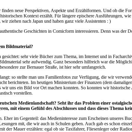
r finden neue Perspektiven, Aspekte und Erzählformen. Und ob die Forts
historischen Kontext erzählt. Für längere epischere Ausführungen, wie
 wir ziehen nach Japan und haben ganz viele Assistenten : )
he, authentische Geschichten in Comicform interessieren. Denn was der
em Bildmaterial?
 gesichtet: sehr viele Bücher zum Thema, im Internet und in Facharch
ildmaterial sehr aufwendig. Ganz besonders hilfreich war die Möglichk
sondere zur Bernauer Straße, ist hier sehr umfangreich.
angt: so stellte man uns Familienfotos zur Verfügung, die wir verwend
lucht berichteten. Im heutigen Ministerium der Finanzen (dem damaligen
wir uns ein Bild vor Ort machen konnten. So konnten wir historische
stisch vorstellen.
utschen Medienlandschaft? Seht ihr das Problem einer ostalgisc
isieren, mit einem Gefühl des Abschlusses und dass dieses Thema k
n. Eher im Gegenteil: das Medieninteresse zum Erscheinen unseres Buch
Lesungen mit, die wir auch in Schulen geben. Auch gab es schon einzel
it der Mauer erzählen: egal ob sie Taxifahrer, Fliesenleger oder Radi