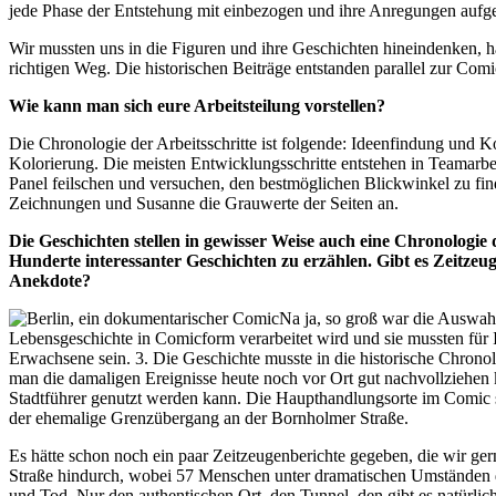
jede Phase der Entstehung mit einbezogen und ihre Anregungen aufge
Wir mussten uns in die Figuren und ihre Geschichten hineindenken, h
richtigen Weg. Die historischen Beiträge entstanden parallel zur Com
Wie kann man sich eure Arbeitsteilung vorstellen?
Die Chronologie der Arbeitsschritte ist folgende: Ideenfindung und 
Kolorierung. Die meisten Entwicklungsschritte entstehen in Teamarbei
Panel feilschen und versuchen, den bestmöglichen Blickwinkel zu find
Zeichnungen und Susanne die Grauwerte der Seiten an.
Die Geschichten stellen in gewisser Weise auch eine Chronologie
Hunderte interessanter Geschichten zu erzählen. Gibt es Zeitze
Anekdote?
Na ja, so groß war die Auswahl
Lebensgeschichte in Comicform verarbeitet wird und sie mussten für
Erwachsene sein. 3. Die Geschichte musste in die historische Chrono
man die damaligen Ereignisse heute noch vor Ort gut nachvollziehen ka
Stadtführer genutzt werden kann. Die Haupthandlungsorte im Comic s
der ehemalige Grenzübergang an der Bornholmer Straße.
Es hätte schon noch ein paar Zeitzeugenberichte gegeben, die wir ge
Straße hindurch, wobei 57 Menschen unter dramatischen Umständen di
und Tod. Nur den authentischen Ort, den Tunnel, den gibt es natürlic