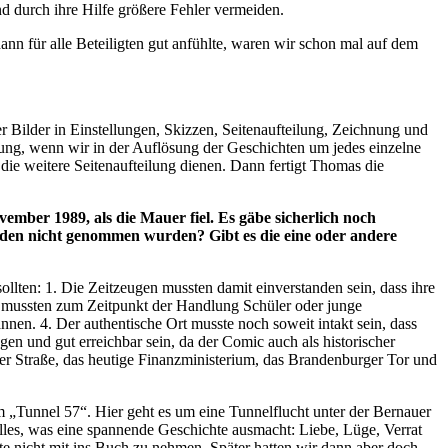
 durch ihre Hilfe größere Fehler vermeiden.
nn für alle Beteiligten gut anfühlte, waren wir schon mal auf dem
 Bilder in Einstellungen, Skizzen, Seitenaufteilung, Zeichnung und
tzung, wenn wir in der Auflösung der Geschichten um jedes einzelne
die weitere Seitenaufteilung dienen. Dann fertigt Thomas die
ember 1989, als die Mauer fiel. Es gäbe sicherlich noch
ünden nicht genommen wurden? Gibt es die eine oder andere
ollten: 1. Die Zeitzeugen mussten damit einverstanden sein, dass ihre
en mussten zum Zeitpunkt der Handlung Schüler oder junge
nen. 4. Der authentische Ort musste noch soweit intakt sein, dass
gen und gut erreichbar sein, da der Comic auch als historischer
r Straße, das heutige Finanzministerium, das Brandenburger Tor und
 „Tunnel 57“. Hier geht es um eine Tunnelflucht unter der Bernauer
lles, was eine spannende Geschichte ausmacht: Liebe, Lüge, Verrat
te nicht mit ins Buch zu nehmen. Später hatten wir dann aber doch