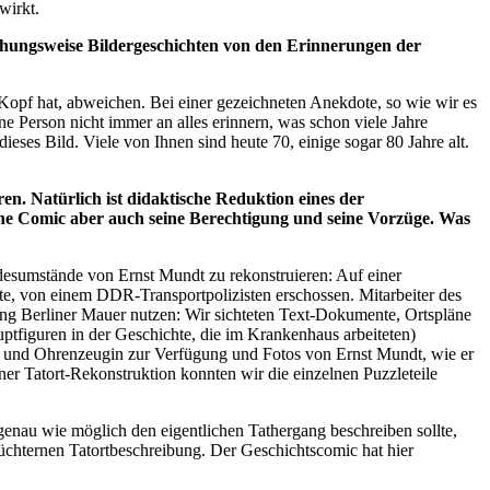
wirkt.
ehungsweise Bildergeschichten von den Erinnerungen der
m Kopf hat, abweichen. Bei einer gezeichneten Anekdote, so wie wir es
ne Person nicht immer an alles erinnern, was schon viele Jahre
eses Bild. Viele von Ihnen sind heute 70, einige sogar 80 Jahre alt.
n. Natürlich ist didaktische Reduktion eines der
sche Comic aber auch seine Berechtigung und seine Vorzüge. Was
desumstände von Ernst Mundt zu rekonstruieren: Auf einer
hte, von einem DDR-Transportpolizisten erschossen. Mitarbeiter des
ung Berliner Mauer nutzen: Wir sichteten Text-Dokumente, Ortspläne
tfiguren in der Geschichte, die im Krankenhaus arbeiteten)
en- und Ohrenzeugin zur Verfügung und Fotos von Ernst Mundt, wie er
ner Tatort-Rekonstruktion konnten wir die einzelnen Puzzleteile
 genau wie möglich den eigentlichen Tathergang beschreiben sollte,
r nüchternen Tatortbeschreibung. Der Geschichtscomic hat hier