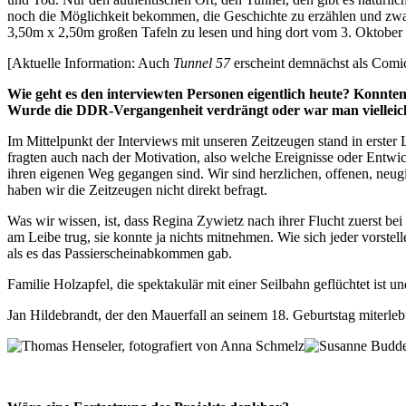
noch die Möglichkeit bekommen, die Geschichte zu erzählen und zwar
3,50m x 2,50m großen Tafeln zu lesen und hing dort vom 3. Oktober 
[Aktuelle Information: Auch
Tunnel 57
erscheint demnächst als Comi
Wie geht es den interviewten Personen eigentlich heute? Konnten
Wurde die DDR-Vergangenheit verdrängt oder war man vielleicht
Im Mittelpunkt der Interviews mit unseren Zeitzeugen stand in erster
fragten auch nach der Motivation, also welche Ereignisse oder Entwic
ihren eigenen Weg gegangen sind. Wir sind herzlichen, offenen, neu
haben wir die Zeitzeugen nicht direkt befragt.
Was wir wissen, ist, dass Regina Zywietz nach ihrer Flucht zuerst bei 
am Leibe trug, sie konnte ja nichts mitnehmen. Wie sich jeder vorstell
als es das Passierscheinabkommen gab.
Familie Holzapfel, die spektakulär mit einer Seilbahn geflüchtet ist 
Jan Hildebrandt, der den Mauerfall an seinem 18. Geburtstag miterlebt