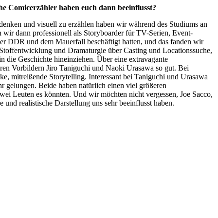
che Comicerzähler haben euch dann beeinflusst?
u denken und visuell zu erzählen haben wir während des Studiums an
 wir dann professionell als Storyboarder für TV-Serien, Event-
 der DDR und dem Mauerfall beschäftigt hatten, und das fanden wir
 Stoffentwicklung und Dramaturgie über Casting und Locationssuche,
n die Geschichte hineinziehen. Über eine extravagante
eren Vorbildern Jiro Taniguchi und Naoki Urasawa so gut. Bei
rke, mitreißende Storytelling. Interessant bei Taniguchi und Urasawa
hr gelungen. Beide haben natürlich einen viel größeren
 zwei Leuten es könnten. Und wir möchten nicht vergessen, Joe Sacco,
und realistische Darstellung uns sehr beeinflusst haben.