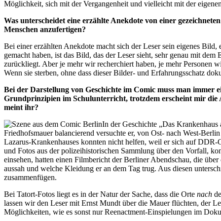
Möglichkeit, sich mit der Vergangenheit und vielleicht mit der eigene
Was unterscheidet eine erzählte Anekdote von einer gezeichnet
Menschen anzufertigen?
Bei einer erzählten Anekdote macht sich der Leser sein eigenes Bild,
gemacht haben, ist das Bild, das der Leser sieht, sehr genau mit dem
zurückliegt. Aber je mehr wir recherchiert haben, je mehr Personen w
Wenn sie sterben, ohne dass dieser Bilder- und Erfahrungsschatz dokume
Bei der Darstellung von Geschichte im Comic muss man immer ein 
Grundprinzipien im Schulunterricht, trotzdem erscheint mir die
meint ihr?
In der Geschichte „Das Krankenhaus
Friedhofsmauer balancierend versuchte er, von Ost- nach West-Berlin 
Lazarus-Krankenhauses konnten nicht helfen, weil er sich auf DDR-G
und Fotos aus der polizeihistorischen Sammlung über den Vorfall, k
einsehen, hatten einen Filmbericht der Berliner Abendschau, die übe
aussah und welche Kleidung er an dem Tag trug. Aus diesen unterschied
zusammenfügen.
Bei Tatort-Fotos liegt es in der Natur der Sache, dass die Orte
nach
de
lassen wir den Leser mit Ernst Mundt über die Mauer flüchten, der Les
Möglichkeiten, wie es sonst nur Reenactment-Einspielungen im Doku