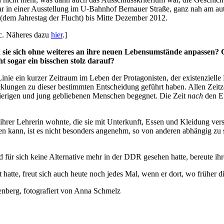
 in einer Ausstellung im U-Bahnhof Bernauer Straße, ganz nah am auth
(dem Jahrestag der Flucht) bis Mitte Dezember 2012.
c. Näheres dazu
hier
.]
 sie sich ohne weiteres an ihre neuen Lebensumstände anpassen? G
 sogar ein bisschen stolz darauf?
 Linie ein kurzer Zeitraum im Leben der Protagonisten, der existenziel
klungen zu dieser bestimmten Entscheidung geführt haben. Allen Zeitzeu
gierigen und jung gebliebenen Menschen begegnet. Die Zeit
nach
den Er
ihrer Lehrerin wohnte, die sie mit Unterkunft, Essen und Kleidung versorg
en kann, ist es nicht besonders angenehm, so von anderen abhängig zu se
und für sich keine Alternative mehr in der DDR gesehen hatte, bereute i
 hatte, freut sich auch heute noch jedes Mal, wenn er dort, wo früher 