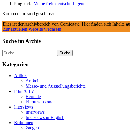
Pingback:
Meine freie deutsche Jugend |
Kommentare sind geschlossen.
Dies ist der Archivbereich von Comicgate. Hier finden sich Inhalte 
Zur aktuellen Website wechseln
Suche im Archiv
Suche
Kategorien
Artikel
Artikel
Messe- und Ausstellungsberichte
Film & TV
Berichte
Filmrezensionen
Interviews
Interviews
Interviews in English
Kolumnen
2gegen1