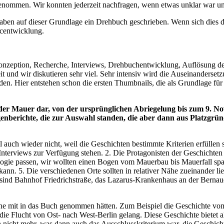
nommen. Wir konnten jederzeit nachfragen, wenn etwas unklar war und
aben auf dieser Grundlage ein Drehbuch geschrieben. Wenn sich dies da
icentwicklung.
Konzeption, Recherche, Interviews, Drehbuchentwicklung, Auflösung der
t und wir diskutieren sehr viel. Sehr intensiv wird die Auseinanderse
en. Hier entstehen schon die ersten Thumbnails, die als Grundlage für 
 der Mauer dar, von der ursprünglichen Abriegelung bis zum 9. Nov
ugenberichte, die zur Auswahl standen, die aber dann aus Platzgr
 auch wieder nicht, weil die Geschichten bestimmte Kriterien erfüllen s
 Interviews zur Verfügung stehen. 2. Die Protagonisten der Geschicht
logie passen, wir wollten einen Bogen vom Mauerbau bis Mauerfall span
nn. 5. Die verschiedenen Orte sollten in relativer Nähe zueinander lie
ind Bahnhof Friedrichstraße, das Lazarus-Krankenhaus an der Bernaue
rne mit in das Buch genommen hätten. Zum Beispiel die Geschichte vom
e Flucht von Ost- nach West-Berlin gelang. Diese Geschichte bietet a
h nicht mehr, was dann auch das Ausschlusskriterium war, die Geschich