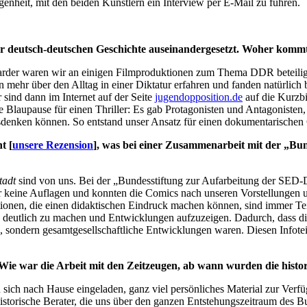
nheit, mit den beiden Künstlern ein Interview per E-Mail zu führen.
r deutsch-deutschen Geschichte auseinandergesetzt. Woher kommt
er waren wir an einigen Filmproduktionen zum Thema DDR beteiligt. I
 mehr über den Alltag in einer Diktatur erfahren und fanden natürlich
sind dann im Internet auf der Seite
jugendopposition.de
auf die Kurzbi
ne Blaupause für einen Thriller: Es gab Protagonisten und Antagonist
usdenken können. So entstand unser Ansatz für einen dokumentarischen
t [
unsere Rezension
], was bei einer Zusammenarbeit mit der „Bund
tadt
sind von uns. Bei der „Bundesstiftung zur Aufarbeitung der SED-D
 wir keine Auflagen und konnten die Comics nach unseren Vorstellungen 
tionen, die einen didaktischen Eindruck machen können, sind immer Tei
eutlich zu machen und Entwicklungen aufzuzeigen. Dadurch, dass die 
, sondern gesamtgesellschaftliche Entwicklungen waren. Diesen Infotei
ie war die Arbeit mit den Zeitzeugen, ab wann wurden die histori
ich nach Hause eingeladen, ganz viel persönliches Material zur Verfügu
storische Berater, die uns über den ganzen Entstehungszeitraum des Bu