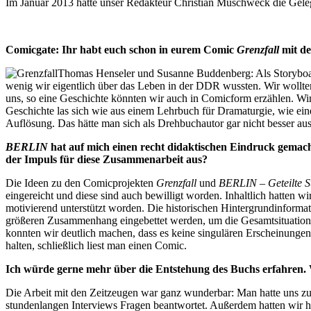
Im Januar 2013 hatte unser Redakteur Christian Muschweck die Gelege
Comicgate: Ihr habt euch schon in eurem Comic
Grenzfall
mit de
Thomas Henseler und Susanne Buddenberg: Als Storyboard
wenig wir eigentlich über das Leben in der DDR wussten. Wir wollten
uns, so eine Geschichte könnten wir auch in Comicform erzählen. Wir 
Geschichte las sich wie aus einem Lehrbuch für Dramaturgie, wie ei
Auflösung. Das hätte man sich als Drehbuchautor gar nicht besser a
BERLIN
hat auf mich einen recht didaktischen Eindruck gemach
der Impuls für diese Zusammenarbeit aus?
Die Ideen zu den Comicprojekten
Grenzfall
und
BERLIN – Geteilte S
eingereicht und diese sind auch bewilligt worden. Inhaltlich hatten
motivierend unterstützt worden. Die historischen Hintergrundinforma
größeren Zusammenhang eingebettet werden, um die Gesamtsituation d
konnten wir deutlich machen, dass es keine singulären Erscheinungen
halten, schließlich liest man einen Comic.
Ich würde gerne mehr über die Entstehung des Buchs erfahren. W
Die Arbeit mit den Zeitzeugen war ganz wunderbar: Man hatte uns zu s
stundenlangen Interviews Fragen beantwortet. Außerdem hatten wir hi