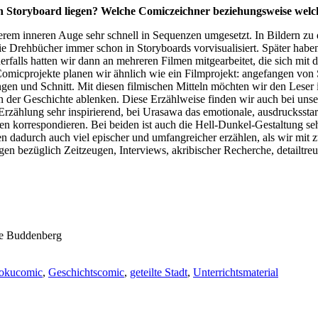
hen Storyboard liegen? Welche Comiczeichner beziehungsweise wel
serem inneren Auge sehr schnell in Sequenzen umgesetzt. In Bildern z
ie Drehbücher immer schon in Storyboards vorvisualisiert. Später haben
falls hatten wir dann an mehreren Filmen mitgearbeitet, die sich mit
omicprojekte planen wir ähnlich wie ein Filmprojekt: angefangen von
en und Schnitt. Mit diesen filmischen Mitteln möchten wir den Leser i
von der Geschichte ablenken. Diese Erzählweise finden wir auch bei uns
de Erzählung sehr inspirierend, bei Urasawa das emotionale, ausdruckssta
uren korrespondieren. Bei beiden ist auch die Hell-Dunkel-Gestaltung se
en dadurch auch viel epischer und umfangreicher erzählen, als wir mit
bezüglich Zeitzeugen, Interviews, akribischer Recherche, detailtreue 
ne Buddenberg
okucomic
,
Geschichtscomic
,
geteilte Stadt
,
Unterrichtsmaterial