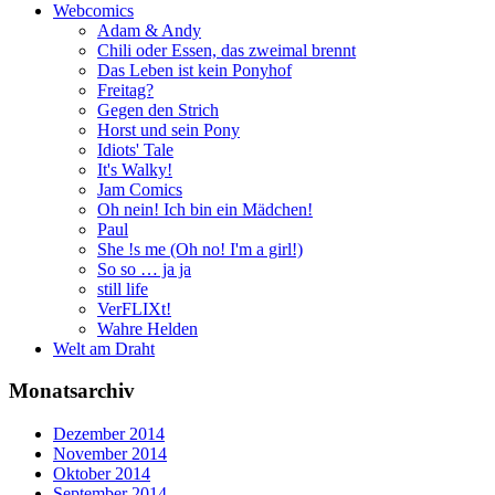
Webcomics
Adam & Andy
Chili oder Essen, das zweimal brennt
Das Leben ist kein Ponyhof
Freitag?
Gegen den Strich
Horst und sein Pony
Idiots' Tale
It's Walky!
Jam Comics
Oh nein! Ich bin ein Mädchen!
Paul
She !s me (Oh no! I'm a girl!)
So so … ja ja
still life
VerFLIXt!
Wahre Helden
Welt am Draht
Monatsarchiv
Dezember 2014
November 2014
Oktober 2014
September 2014