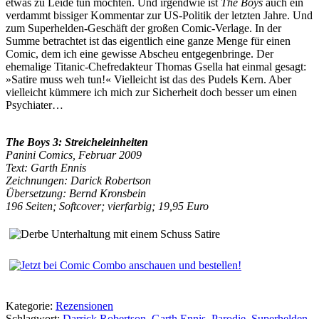
etwas zu Leide tun möchten. Und irgendwie ist
The Boys
auch ein
verdammt bissiger Kommentar zur US-Politik der letzten Jahre. Und
zum Superhelden-Geschäft der großen Comic-Verlage. In der
Summe betrachtet ist das eigentlich eine ganze Menge für einen
Comic, dem ich eine gewisse Abscheu entgegenbringe. Der
ehemalige Titanic-Chefredakteur Thomas Gsella hat einmal gesagt:
»Satire muss weh tun!« Vielleicht ist das des Pudels Kern. Aber
vielleicht kümmere ich mich zur Sicherheit doch besser um einen
Psychiater…
The Boys 3: Streicheleinheiten
Panini Comics, Februar 2009
Text: Garth Ennis
Zeichnungen: Darick Robertson
Übersetzung: Bernd Kronsbein
196 Seiten; Softcover; vierfarbig; 19,95 Euro
Kategorie:
Rezensionen
Schlagwort:
Darrick Robertson
,
Garth Ennis
,
Parodie
,
Superhelden