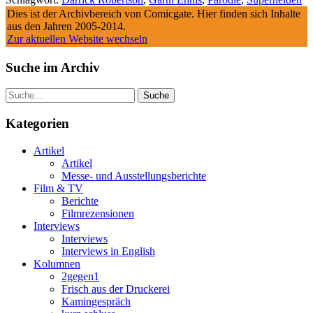
Dies ist der Archivbereich von Comicgate. Hier finden sich Inhalte
aus den Jahren 2005-2014.
Zur aktuellen Website wechseln
Suche im Archiv
Suche
Kategorien
Artikel
Artikel
Messe- und Ausstellungsberichte
Film & TV
Berichte
Filmrezensionen
Interviews
Interviews
Interviews in English
Kolumnen
2gegen1
Frisch aus der Druckerei
Kamingespräch