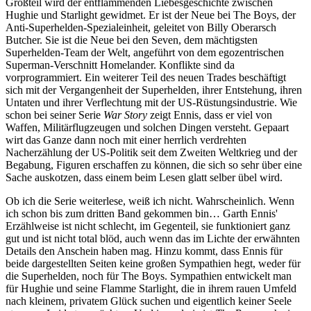
Großteil wird der entflammenden Liebesgeschichte zwischen
Hughie und Starlight gewidmet. Er ist der Neue bei The Boys, der
Anti-Superhelden-Spezialeinheit, geleitet von Billy Oberarsch
Butcher. Sie ist die Neue bei den Seven, dem mächtigsten
Superhelden-Team der Welt, angeführt von dem egozentrischen
Superman-Verschnitt Homelander. Konflikte sind da
vorprogrammiert. Ein weiterer Teil des neuen Trades beschäftigt
sich mit der Vergangenheit der Superhelden, ihrer Entstehung, ihren
Untaten und ihrer Verflechtung mit der US-Rüstungsindustrie. Wie
schon bei seiner Serie
War Story
zeigt Ennis, dass er viel von
Waffen, Militärflugzeugen und solchen Dingen versteht. Gepaart
wirt das Ganze dann noch mit einer herrlich verdrehten
Nacherzählung der US-Politik seit dem Zweiten Weltkrieg und der
Begabung, Figuren erschaffen zu können, die sich so sehr über eine
Sache auskotzen, dass einem beim Lesen glatt selber übel wird.
Ob ich die Serie weiterlese, weiß ich nicht. Wahrscheinlich. Wenn
ich schon bis zum dritten Band gekommen bin… Garth Ennis'
Erzählweise ist nicht schlecht, im Gegenteil, sie funktioniert ganz
gut und ist nicht total blöd, auch wenn das im Lichte der erwähnten
Details den Anschein haben mag. Hinzu kommt, dass Ennis für
beide dargestellten Seiten keine großen Sympathien hegt, weder für
die Superhelden, noch für The Boys. Sympathien entwickelt man
für Hughie und seine Flamme Starlight, die in ihrem rauen Umfeld
nach kleinem, privatem Glück suchen und eigentlich keiner Seele