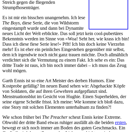
Streich gegen die fliegenden
Strumpfhosenträger.
Es ist mir ein bisschen unangenehm. Ich lese
The Boys
, diese Serie, die von Wildstorm
eingestampft wurde und dann bei Dynamite
neues Licht der Welt erblickte. Das soll jetzt kein cool-pubertäres
Bekenntnis werden im Sinne von »Woa! Seht her, wie krass ich bin!
Dass ich diese fiese Serie lese!« Pfft! Ich bin doch keine Vierzehn
mehr! Es ist eher ein peinliches Eingestehen gegenüber mir selbst,
dem ich irgendwie noch nicht ganz trauen möchte. Doch allmählich
verdichtet sich die Vermutung zu einem Fakt. Ich sehe es ein: Das
dritte Trade ist raus, ich bin noch immer dabei – ich muss das Zeug
wohl mögen.
Garth Ennis ist so eine Art Meister des derben Humors. Eine
Kostprobe gefällig? Im neuen Band sehen wir: Abgehackte Köpfe
von Soldaten, die auf ihren Gewehren aufgepflanzt sind.
Menstruationsblut im Gesicht von Hughie. Einen Superhelden, der
seine eigene Scheiße frisst. Ich meine: Wie komme ich bloß dazu,
eine Story mit solchen Elementen unterhaltsam zu finden?!
Wie schon früher bei
The Preacher
scheut Ennis keine Extreme.
Obwohl der dritte Band etwas ruhiger ausfällt als die beiden
ersten
,
bewegt er sich noch immer am Boden des guten Geschmacks. Ein