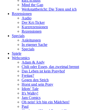
kurz.schluss
Mind the Gap
Werkstattbericht: Die Toten und ich
Rezensionen
Audio
Der Kri-Ticker
Kurzrezensionen
Rezensionen
Specials
Anleitungen
In eigener Sache
Specials
Spiele
Webcomics
Adam & Andy
Chili oder Essen, das zweimal brennt
Das Leben ist kein Ponyhof
Freitag?
Gegen den Strich
Horst und sein Pony
Idiots' Tale
It's Walky!
Jam Comics
Oh nein! Ich bin ein Mädchen!
Paul