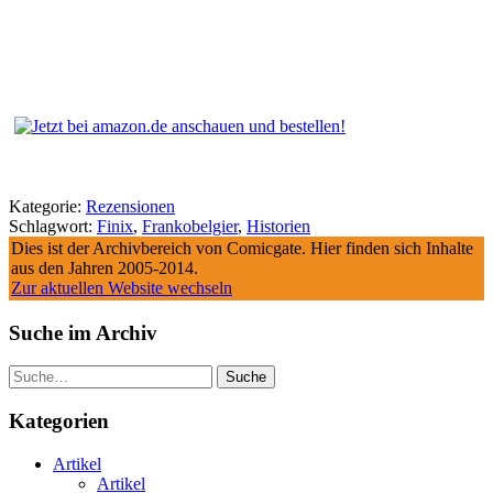
Kategorie:
Rezensionen
Schlagwort:
Finix
,
Frankobelgier
,
Historien
Dies ist der Archivbereich von Comicgate. Hier finden sich Inhalte
aus den Jahren 2005-2014.
Zur aktuellen Website wechseln
Suche im Archiv
Suche
Kategorien
Artikel
Artikel