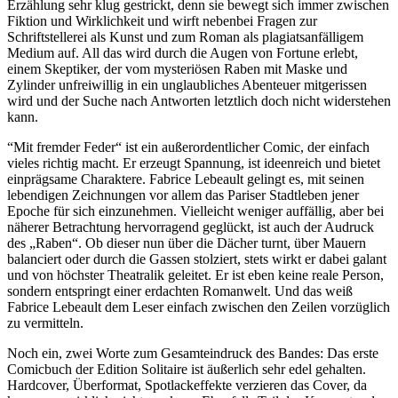
Erzählung sehr klug gestrickt, denn sie bewegt sich immer zwischen
Fiktion und Wirklichkeit und wirft nebenbei Fragen zur
Schriftstellerei als Kunst und zum Roman als plagiatsanfälligem
Medium auf. All das wird durch die Augen von Fortune erlebt,
einem Skeptiker, der vom mysteriösen Raben mit Maske und
Zylinder
unfreiwillig
in ein unglaubliches Abenteuer mitgerissen
wird und der Suche nach Antworten letztlich doch nicht widerstehen
kann.
“Mit fremder Feder“ ist ein außerordentlicher Comic, der einfach
vieles richtig macht. Er erzeugt Spannung, ist ideenreich und bietet
einprägsame Charaktere. Fabrice Lebeault gelingt es, mit seinen
lebendigen Zeichnungen vor allem das Pariser Stadtleben jener
Epoche für sich einzunehmen. Vielleicht weniger auffällig, aber bei
näherer Betrachtung hervorragend geglückt, ist auch der Audruck
des „Raben“. Ob dieser nun über die Dächer turnt, über Mauern
balanciert oder durch die Gassen stolziert, stets wirkt er dabei galant
und von höchster Theatralik geleitet. Er ist eben keine reale Person,
sondern entspringt einer erdachten Romanwelt. Und das weiß
Fabrice Lebeault dem Leser einfach zwischen den Zeilen vorzüglich
zu vermitteln.
Noch ein, zwei Worte zum Gesamteindruck des Bandes: Das erste
Comicbuch der Edition Solitaire ist äußerlich sehr edel gehalten.
Hardcover, Überformat, Spotlackeffekte verzieren das Cover, da