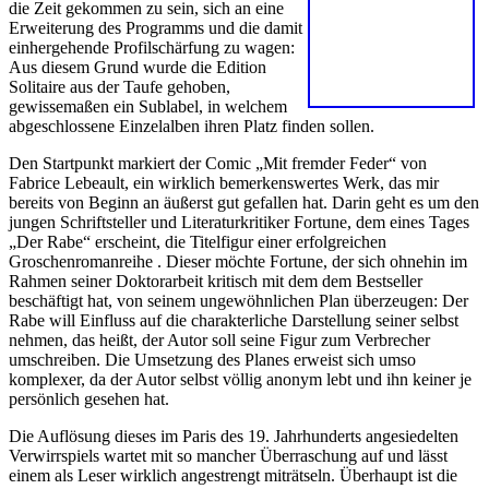
die Zeit gekommen zu sein, sich an eine
Erweiterung des Programms und die damit
einhergehende Profilschärfung zu wagen:
Aus diesem Grund wurde die Edition
Solitaire aus der Taufe gehoben,
gewissemaßen ein Sublabel, in welchem
abgeschlossene Einzelalben ihren Platz finden sollen.
Den Startpunkt markiert der Comic „Mit fremder Feder“ von
Fabrice Lebeault, ein wirklich bemerkenswertes Werk, das mir
bereits von Beginn an äußerst gut gefallen hat. Darin geht es um den
jungen Schriftsteller und Literaturkritiker Fortune, dem eines Tages
„Der Rabe“ erscheint, die Titelfigur einer erfolgreichen
Groschenromanreihe . Dieser möchte Fortune, der sich ohnehin im
Rahmen seiner Doktorarbeit kritisch mit dem dem Bestseller
beschäftigt hat, von seinem ungewöhnlichen Plan überzeugen: Der
Rabe will Einfluss auf die charakterliche Darstellung seiner selbst
nehmen, das heißt, der Autor soll seine Figur zum Verbrecher
umschreiben. Die Umsetzung des Planes erweist sich umso
komplexer, da der Autor selbst völlig anonym lebt und ihn keiner je
persönlich gesehen hat.
Die Auflösung dieses im Paris des 19. Jahrhunderts angesiedelten
Verwirrspiels wartet mit so mancher Überraschung auf und lässt
einem als Leser wirklich angestrengt miträtseln. Überhaupt ist die