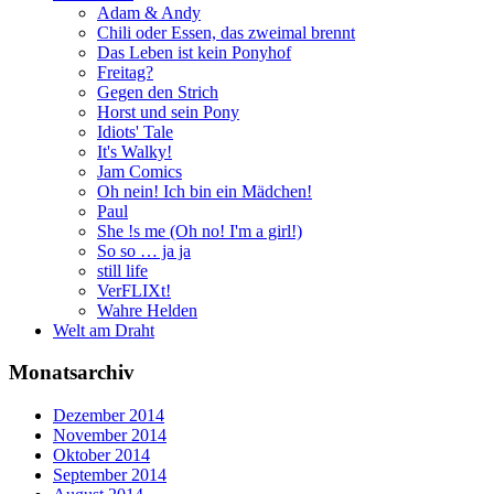
Adam & Andy
Chili oder Essen, das zweimal brennt
Das Leben ist kein Ponyhof
Freitag?
Gegen den Strich
Horst und sein Pony
Idiots' Tale
It's Walky!
Jam Comics
Oh nein! Ich bin ein Mädchen!
Paul
She !s me (Oh no! I'm a girl!)
So so … ja ja
still life
VerFLIXt!
Wahre Helden
Welt am Draht
Monatsarchiv
Dezember 2014
November 2014
Oktober 2014
September 2014