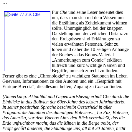
…
Für
Che
und seine Leser bedeutet dies
nur, dass man sich mit dem Wissen um
die Erzählung als Zeitdokument widmen
sollte. Unumgänglich bei der knappen
Darstellung und der zeitlichen Distanz zu
den Ereignissen sind Erklärungen zu
vielen erwähnten Personen. Sehr zu
loben sind daher die 10-seitigen Anhänge
der Buches – das Bonus-Material.
„Anmerkungen zum Comic“ erklären
hilfreich und kurz wichtige Namen und
Begriffe, um sich zurecht zu finden.
Ferner gibt es eine „Chronologie“ zu wichtigen Stationen im Leben
Guevaras, Informationen zu den Autoren und ein „Gespräch mit
Enrique Breccia“, die allesamt helfen, Zugang zu
Che
zu finden.
[Anmerkung: Aktualität und Gegenwartsbezug erhält
Che
durch die
Einblicke in das Bolivien der 60er-Jahre des letzten Jahrhunderts.
In seiner poetischen Sprache beschreibt Oesterheld in aller
Prägnanz die Situation des damaligen Boliviens: „La Paz, Bolivien,
das Amerika, vor dem Buenos Aires den Blick verschließt, das die
Erde unfruchtbar macht, das die Minen in die Berge treibt, der
Profit gehört anderen, die Staublunge uns, alt mit 30 Jahren, nicht