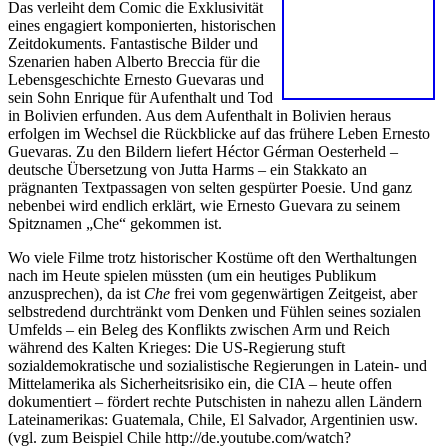
Das verleiht dem Comic die Exklusivität
eines engagiert komponierten, historischen
Zeitdokuments. Fantastische Bilder und
Szenarien haben Alberto Breccia für die
Lebensgeschichte Ernesto Guevaras und
sein Sohn Enrique für Aufenthalt und Tod
in Bolivien erfunden. Aus dem Aufenthalt in Bolivien heraus
erfolgen im Wechsel die Rückblicke auf das frühere Leben Ernesto
Guevaras. Zu den Bildern liefert Héctor Gérman Oesterheld –
deutsche Übersetzung von Jutta Harms – ein Stakkato an
prägnanten Textpassagen von selten gespürter Poesie. Und ganz
nebenbei wird endlich erklärt, wie Ernesto Guevara zu seinem
Spitznamen „Che“ gekommen ist.
Wo viele Filme trotz historischer Kostüme oft den Werthaltungen
nach im Heute spielen müssten (um ein heutiges Publikum
anzusprechen), da ist
Che
frei vom gegenwärtigen Zeitgeist, aber
selbstredend durchtränkt vom Denken und Fühlen seines sozialen
Umfelds – ein Beleg des Konflikts zwischen Arm und Reich
während des Kalten Krieges: Die US-Regierung stuft
sozialdemokratische und sozialistische Regierungen in Latein- und
Mittelamerika als Sicherheitsrisiko ein, die CIA – heute offen
dokumentiert – fördert rechte Putschisten in nahezu allen Ländern
Lateinamerikas: Guatemala, Chile, El Salvador, Argentinien usw.
(vgl. zum Beispiel Chile http://de.youtube.com/watch?