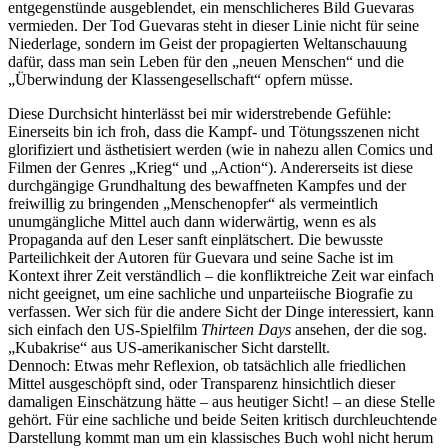
entgegenstünde ausgeblendet, ein menschlicheres Bild Guevaras
vermieden. Der Tod Guevaras steht in dieser Linie nicht für seine
Niederlage, sondern im Geist der propagierten Weltanschauung
dafür, dass man sein Leben für den „neuen Menschen“ und die
„Überwindung der Klassengesellschaft“ opfern müsse.
Diese Durchsicht hinterlässt bei mir widerstrebende Gefühle:
Einerseits bin ich froh, dass die Kampf- und Tötungsszenen nicht
glorifiziert und ästhetisiert werden (wie in nahezu allen Comics und
Filmen der Genres „Krieg“ und „Action“). Andererseits ist diese
durchgängige Grundhaltung des bewaffneten Kampfes und der
freiwillig zu bringenden „Menschenopfer“ als vermeintlich
unumgängliche Mittel auch dann widerwärtig, wenn es als
Propaganda auf den Leser sanft einplätschert. Die bewusste
Parteilichkeit der Autoren für Guevara und seine Sache ist im
Kontext ihrer Zeit verständlich – die konfliktreiche Zeit war einfach
nicht geeignet, um eine sachliche und unparteiische Biografie zu
verfassen. Wer sich für die andere Sicht der Dinge interessiert, kann
sich einfach den US-Spielfilm
Thirteen Days
ansehen, der die sog.
„Kubakrise“ aus US-amerikanischer Sicht darstellt.
Dennoch: Etwas mehr Reflexion, ob tatsächlich alle friedlichen
Mittel ausgeschöpft sind, oder Transparenz hinsichtlich dieser
damaligen Einschätzung hätte – aus heutiger Sicht! – an diese Stelle
gehört. Für eine sachliche und beide Seiten kritisch durchleuchtende
Darstellung kommt man um ein klassisches Buch wohl nicht herum