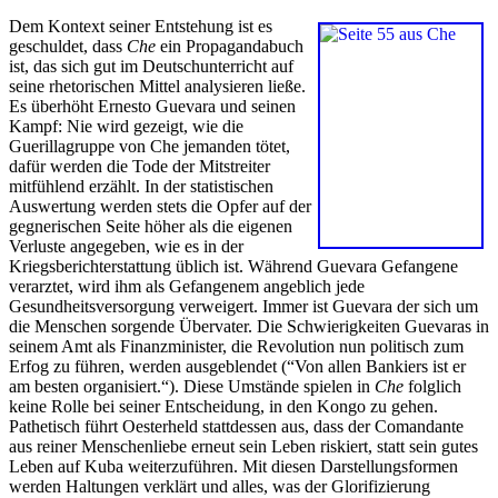
Dem Kontext seiner Entstehung ist es
geschuldet, dass
Che
ein Propagandabuch
ist, das sich gut im Deutschunterricht auf
seine rhetorischen Mittel analysieren ließe.
Es überhöht Ernesto Guevara und seinen
Kampf: Nie wird gezeigt, wie die
Guerillagruppe von Che jemanden tötet,
dafür werden die Tode der Mitstreiter
mitfühlend erzählt. In der statistischen
Auswertung werden stets die Opfer auf der
gegnerischen Seite höher als die eigenen
Verluste angegeben, wie es in der
Kriegsberichterstattung üblich ist. Während Guevara Gefangene
verarztet, wird ihm als Gefangenem angeblich jede
Gesundheitsversorgung verweigert. Immer ist Guevara der sich um
die Menschen sorgende Übervater. Die Schwierigkeiten Guevaras in
seinem Amt als Finanzminister, die Revolution nun politisch zum
Erfog zu führen, werden ausgeblendet (“Von allen Bankiers ist er
am besten organisiert.“). Diese Umstände spielen in
Che
folglich
keine Rolle bei seiner Entscheidung, in den Kongo zu gehen.
Pathetisch führt Oesterheld stattdessen aus, dass der Comandante
aus reiner Menschenliebe erneut sein Leben riskiert, statt sein gutes
Leben auf Kuba weiterzuführen. Mit diesen Darstellungsformen
werden Haltungen verklärt und alles, was der Glorifizierung