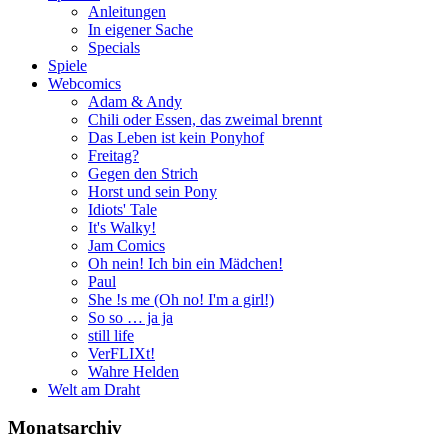
Anleitungen
In eigener Sache
Specials
Spiele
Webcomics
Adam & Andy
Chili oder Essen, das zweimal brennt
Das Leben ist kein Ponyhof
Freitag?
Gegen den Strich
Horst und sein Pony
Idiots' Tale
It's Walky!
Jam Comics
Oh nein! Ich bin ein Mädchen!
Paul
She !s me (Oh no! I'm a girl!)
So so … ja ja
still life
VerFLIXt!
Wahre Helden
Welt am Draht
Monatsarchiv