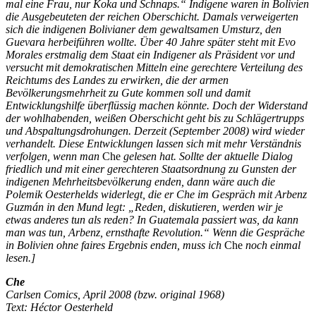
mal eine Frau, nur Koka und Schnaps.“ Indigene waren in Bolivien
die Ausgebeuteten der reichen Oberschicht. Damals verweigerten
sich die indigenen Bolivianer dem gewaltsamen Umsturz, den
Guevara herbeiführen wollte. Über 40 Jahre später steht mit Evo
Morales erstmalig dem Staat ein Indigener als Präsident vor und
versucht mit demokratischen Mitteln eine gerechtere Verteilung des
Reichtums des Landes zu erwirken, die der armen
Bevölkerungsmehrheit zu Gute kommen soll und damit
Entwicklungshilfe überflüssig machen könnte. Doch der Widerstand
der wohlhabenden, weißen Oberschicht geht bis zu Schlägertrupps
und Abspaltungsdrohungen. Derzeit (September 2008) wird wieder
verhandelt. Diese Entwicklungen lassen sich mit mehr Verständnis
verfolgen, wenn man
Che
gelesen hat. Sollte der aktuelle Dialog
friedlich und mit einer gerechteren Staatsordnung zu Gunsten der
indigenen Mehrheitsbevölkerung enden, dann wäre auch die
Polemik Oesterhelds widerlegt, die er Che im Gespräch mit Arbenz
Guzmán in den Mund legt: „Reden, diskutieren, werden wir je
etwas anderes tun als reden? In Guatemala passiert was, da kann
man was tun, Arbenz, ernsthafte Revolution.“ Wenn die Gespräche
in Bolivien ohne faires Ergebnis enden, muss ich
Che
noch einmal
lesen.]
Che
Carlsen Comics, April 2008 (bzw. original 1968)
Text: Héctor Oesterheld