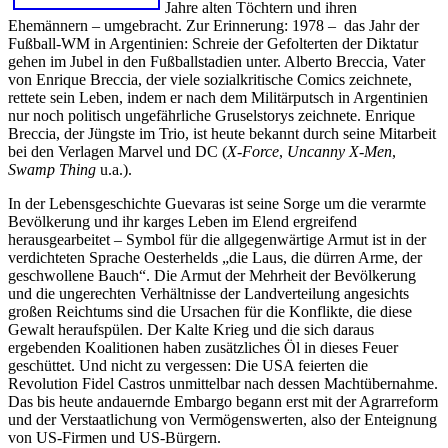
Jahre alten Töchtern und ihren
Ehemännern – umgebracht. Zur Erinnerung: 1978 – das Jahr der
Fußball-WM in Argentinien: Schreie der Gefolterten der Diktatur
gehen im Jubel in den Fußballstadien unter. Alberto Breccia, Vater
von Enrique Breccia, der viele sozialkritische Comics zeichnete,
rettete sein Leben, indem er nach dem Militärputsch in Argentinien
nur noch politisch ungefährliche Gruselstorys zeichnete. Enrique
Breccia, der Jüngste im Trio, ist heute bekannt durch seine Mitarbeit
bei den Verlagen Marvel und DC (
X-Force
,
Uncanny X-Men
,
Swamp Thing
u.a.).
In der Lebensgeschichte Guevaras ist seine Sorge um die verarmte
Bevölkerung und ihr karges Leben im Elend ergreifend
herausgearbeitet – Symbol für die allgegenwärtige Armut ist in der
verdichteten Sprache Oesterhelds „die Laus, die dürren Arme, der
geschwollene Bauch“. Die Armut der Mehrheit der Bevölkerung
und die ungerechten Verhältnisse der Landverteilung angesichts
großen Reichtums sind die Ursachen für die Konflikte, die diese
Gewalt heraufspülen. Der Kalte Krieg und die sich daraus
ergebenden Koalitionen haben zusätzliches Öl in dieses Feuer
geschüttet. Und nicht zu vergessen: Die USA feierten die
Revolution Fidel Castros unmittelbar nach dessen Machtübernahme.
Das bis heute andauernde Embargo begann erst mit der Agrarreform
und der Verstaatlichung von Vermögenswerten, also der Enteignung
von US-Firmen und US-Bürgern.