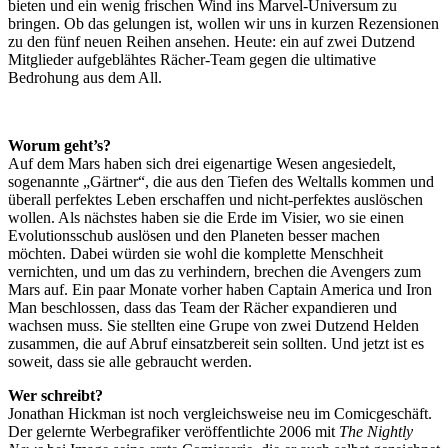
bieten und ein wenig frischen Wind ins Marvel-Universum zu
bringen. Ob das gelungen ist, wollen wir uns in kurzen Rezensionen
zu den fünf neuen Reihen ansehen. Heute: ein auf zwei Dutzend
Mitglieder aufgeblähtes Rächer-Team gegen die ultimative
Bedrohung aus dem All.
Worum geht’s?
Auf dem Mars haben sich drei eigenartige Wesen angesiedelt,
sogenannte „Gärtner“, die aus den Tiefen des Weltalls kommen und
überall perfektes Leben erschaffen und nicht-perfektes auslöschen
wollen. Als nächstes haben sie die Erde im Visier, wo sie einen
Evolutionsschub auslösen und den Planeten besser machen
möchten. Dabei würden sie wohl die komplette Menschheit
vernichten, und um das zu verhindern, brechen die Avengers zum
Mars auf. Ein paar Monate vorher haben Captain America und Iron
Man beschlossen, dass das Team der Rächer expandieren und
wachsen muss. Sie stellten eine Grupe von zwei Dutzend Helden
zusammen, die auf Abruf einsatzbereit sein sollten. Und jetzt ist es
soweit, dass sie alle gebraucht werden.
Wer schreibt?
Jonathan Hickman ist noch vergleichsweise neu im Comicgeschäft.
Der gelernte Werbegrafiker veröffentlichte 2006 mit
The Nightly