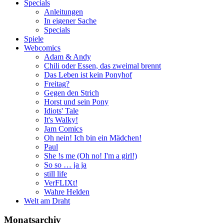
Specials
Anleitungen
In eigener Sache
Specials
Spiele
Webcomics
Adam & Andy
Chili oder Essen, das zweimal brennt
Das Leben ist kein Ponyhof
Freitag?
Gegen den Strich
Horst und sein Pony
Idiots' Tale
It's Walky!
Jam Comics
Oh nein! Ich bin ein Mädchen!
Paul
She !s me (Oh no! I'm a girl!)
So so … ja ja
still life
VerFLIXt!
Wahre Helden
Welt am Draht
Monatsarchiv