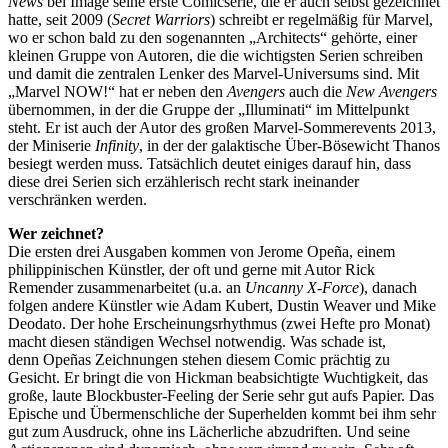
News
bei Image seine erste Comicserie, die er auch selbst gezeichnet
hatte, seit 2009 (
Secret Warriors
) schreibt er regelmäßig für Marvel,
wo er schon bald zu den sogenannten „Architects“ gehörte, einer
kleinen Gruppe von Autoren, die die wichtigsten Serien schreiben
und damit die zentralen Lenker des Marvel-Universums sind. Mit
„Marvel NOW!“ hat er neben den
Avengers
auch die
New Avengers
übernommen, in der die Gruppe der „Illuminati“ im Mittelpunkt
steht. Er ist auch der Autor des großen Marvel-Sommerevents 2013,
der Miniserie
Infinity
, in der der galaktische Über-Bösewicht Thanos
besiegt werden muss. Tatsächlich deutet einiges darauf hin, dass
diese drei Serien sich erzählerisch recht stark ineinander
verschränken werden.
Wer zeichnet?
Die ersten drei Ausgaben kommen von Jerome Opeña, einem
philippinischen Künstler, der oft und gerne mit Autor Rick
Remender zusammenarbeitet (u.a. an
Uncanny X-Force
), danach
folgen andere Künstler wie Adam Kubert, Dustin Weaver und Mike
Deodato. Der hohe Erscheinungsrhythmus (zwei Hefte pro Monat)
macht diesen ständigen Wechsel notwendig. Was schade ist,
denn Opeñas Zeichnungen stehen diesem Comic prächtig zu
Gesicht. Er bringt die von Hickman beabsichtigte Wuchtigkeit, das
große, laute Blockbuster-Feeling der Serie sehr gut aufs Papier. Das
Epische und Übermenschliche der Superhelden kommt bei ihm sehr
gut zum Ausdruck, ohne ins Lächerliche abzudriften. Und seine