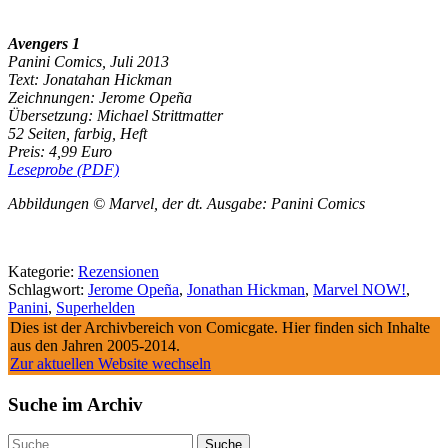
Avengers 1
Panini Comics, Juli 2013
Text: Jonatahan Hickman
Zeichnungen: Jerome Opeña
Übersetzung: Michael Strittmatter
52 Seiten, farbig, Heft
Preis: 4,99 Euro
Leseprobe (PDF)
Abbildungen © Marvel, der dt. Ausgabe: Panini Comics
Kategorie:
Rezensionen
Schlagwort:
Jerome Opeña
,
Jonathan Hickman
,
Marvel NOW!
,
Panini
,
Superhelden
Dies ist der Archivbereich von Comicgate. Hier finden sich Inhalte
aus den Jahren 2005-2014.
Zur aktuellen Website wechseln
Suche im Archiv
Suche