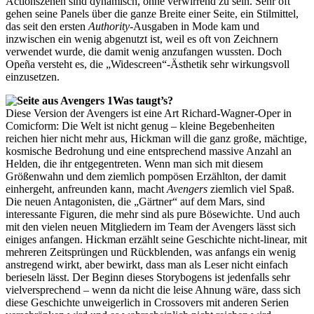
Actionszenen sind dynamisch, ohne verwirrend zu sein. Sehr oft
gehen seine Panels über die ganze Breite einer Seite, ein Stilmittel,
das seit den ersten
Authority
-Ausgaben in Mode kam und
inzwischen ein wenig abgenutzt ist, weil es oft von Zeichnern
verwendet wurde, die damit wenig anzufangen wussten. Doch
Opeña versteht es, die „Widescreen“-Ästhetik sehr wirkungsvoll
einzusetzen.
Was taugt’s?
Diese Version der Avengers ist eine Art Richard-Wagner-Oper in
Comicform: Die Welt ist nicht genug – kleine Begebenheiten
reichen hier nicht mehr aus, Hickman will die ganz große, mächtige,
kosmische Bedrohung und eine entsprechend massive Anzahl an
Helden, die ihr entgegentreten. Wenn man sich mit diesem
Größenwahn und dem ziemlich pompösen Erzählton, der damit
einhergeht, anfreunden kann, macht
Avengers
ziemlich viel Spaß.
Die neuen Antagonisten, die „Gärtner“ auf dem Mars, sind
interessante Figuren, die mehr sind als pure Bösewichte. Und auch
mit den vielen neuen Mitgliedern im Team der Avengers lässt sich
einiges anfangen. Hickman erzählt seine Geschichte nicht-linear, mit
mehreren Zeitsprüngen und Rückblenden, was anfangs ein wenig
anstregend wirkt, aber bewirkt, dass man als Leser nicht einfach
berieseln lässt. Der Beginn dieses Storybogens ist jedenfalls sehr
vielversprechend – wenn da nicht die leise Ahnung wäre, dass sich
diese Geschichte unweigerlich in Crossovers mit anderen Serien