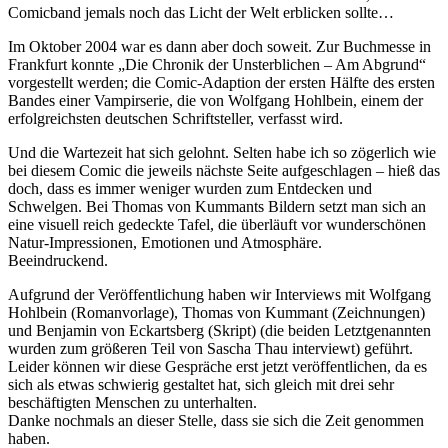
Comicband jemals noch das Licht der Welt erblicken sollte…
Im Oktober 2004 war es dann aber doch soweit. Zur Buchmesse in
Frankfurt konnte „Die Chronik der Unsterblichen – Am Abgrund“
vorgestellt werden; die Comic-Adaption der ersten Hälfte des ersten
Bandes einer Vampirserie, die von Wolfgang Hohlbein, einem der
erfolgreichsten deutschen Schriftsteller, verfasst wird.
Und die Wartezeit hat sich gelohnt. Selten habe ich so zögerlich wie
bei diesem Comic die jeweils nächste Seite aufgeschlagen – hieß das
doch, dass es immer weniger wurden zum Entdecken und
Schwelgen. Bei Thomas von Kummants Bildern setzt man sich an
eine visuell reich gedeckte Tafel, die überläuft vor wunderschönen
Natur-Impressionen, Emotionen und Atmosphäre.
Beeindruckend.
Aufgrund der Veröffentlichung haben wir Interviews mit Wolfgang
Hohlbein (Romanvorlage), Thomas von Kummant (Zeichnungen)
und Benjamin von Eckartsberg (Skript) (die beiden Letztgenannten
wurden zum größeren Teil von Sascha Thau interviewt) geführt.
Leider können wir diese Gespräche erst jetzt veröffentlichen, da es
sich als etwas schwierig gestaltet hat, sich gleich mit drei sehr
beschäftigten Menschen zu unterhalten.
Danke nochmals an dieser Stelle, dass sie sich die Zeit genommen
haben.