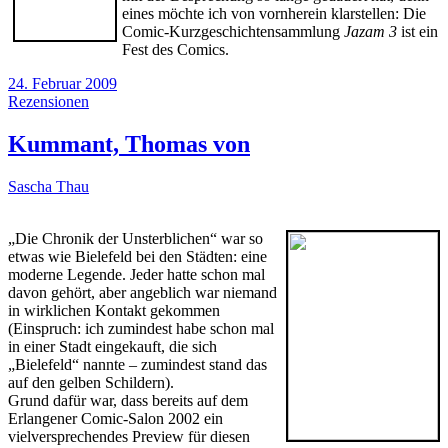
eines möchte ich von vornherein klarstellen: Die
Comic-Kurzgeschichtensammlung
Jazam 3
ist ein
Fest des Comics.
24. Februar 2009
Rezensionen
Kummant, Thomas von
Sascha Thau
„Die Chronik der Unsterblichen“ war so
etwas wie Bielefeld bei den Städten: eine
moderne Legende. Jeder hatte schon mal
davon gehört, aber angeblich war niemand
in wirklichen Kontakt gekommen
(Einspruch: ich zumindest habe schon mal
in einer Stadt eingekauft, die sich
„Bielefeld“ nannte – zumindest stand das
auf den gelben Schildern).
Grund dafür war, dass bereits auf dem
Erlangener Comic-Salon 2002 ein
vielversprechendes Preview für diesen