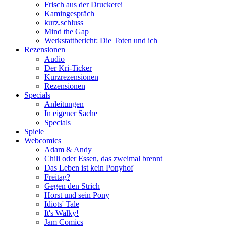
Frisch aus der Druckerei
Kamingespräch
kurz.schluss
Mind the Gap
Werkstattbericht: Die Toten und ich
Rezensionen
Audio
Der Kri-Ticker
Kurzrezensionen
Rezensionen
Specials
Anleitungen
In eigener Sache
Specials
Spiele
Webcomics
Adam & Andy
Chili oder Essen, das zweimal brennt
Das Leben ist kein Ponyhof
Freitag?
Gegen den Strich
Horst und sein Pony
Idiots' Tale
It's Walky!
Jam Comics