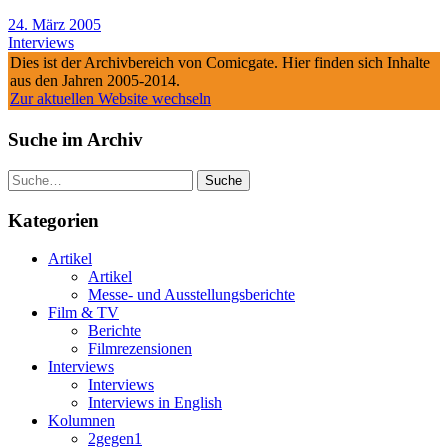
24. März 2005
Interviews
Dies ist der Archivbereich von Comicgate. Hier finden sich Inhalte
aus den Jahren 2005-2014.
Zur aktuellen Website wechseln
Suche im Archiv
Suche
Kategorien
Artikel
Artikel
Messe- und Ausstellungsberichte
Film & TV
Berichte
Filmrezensionen
Interviews
Interviews
Interviews in English
Kolumnen
2gegen1