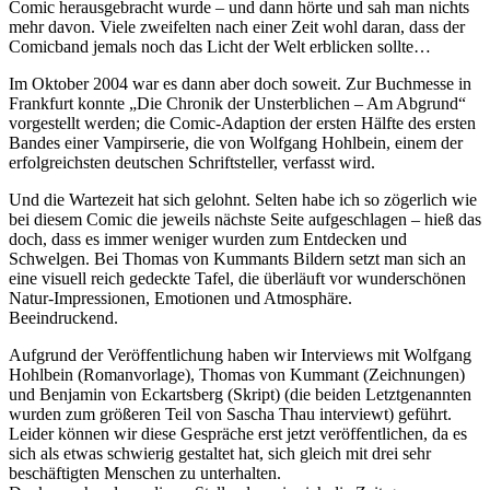
Comic herausgebracht wurde – und dann hörte und sah man nichts
mehr davon. Viele zweifelten nach einer Zeit wohl daran, dass der
Comicband jemals noch das Licht der Welt erblicken sollte…
Im Oktober 2004 war es dann aber doch soweit. Zur Buchmesse in
Frankfurt konnte „Die Chronik der Unsterblichen – Am Abgrund“
vorgestellt werden; die Comic-Adaption der ersten Hälfte des ersten
Bandes einer Vampirserie, die von Wolfgang Hohlbein, einem der
erfolgreichsten deutschen Schriftsteller, verfasst wird.
Und die Wartezeit hat sich gelohnt. Selten habe ich so zögerlich wie
bei diesem Comic die jeweils nächste Seite aufgeschlagen – hieß das
doch, dass es immer weniger wurden zum Entdecken und
Schwelgen. Bei Thomas von Kummants Bildern setzt man sich an
eine visuell reich gedeckte Tafel, die überläuft vor wunderschönen
Natur-Impressionen, Emotionen und Atmosphäre.
Beeindruckend.
Aufgrund der Veröffentlichung haben wir Interviews mit Wolfgang
Hohlbein (Romanvorlage), Thomas von Kummant (Zeichnungen)
und Benjamin von Eckartsberg (Skript) (die beiden Letztgenannten
wurden zum größeren Teil von Sascha Thau interviewt) geführt.
Leider können wir diese Gespräche erst jetzt veröffentlichen, da es
sich als etwas schwierig gestaltet hat, sich gleich mit drei sehr
beschäftigten Menschen zu unterhalten.