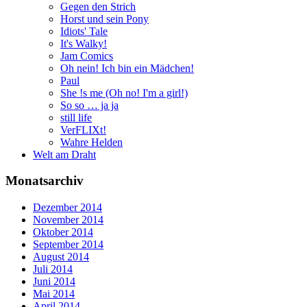
Gegen den Strich
Horst und sein Pony
Idiots' Tale
It's Walky!
Jam Comics
Oh nein! Ich bin ein Mädchen!
Paul
She !s me (Oh no! I'm a girl!)
So so … ja ja
still life
VerFLIXt!
Wahre Helden
Welt am Draht
Monatsarchiv
Dezember 2014
November 2014
Oktober 2014
September 2014
August 2014
Juli 2014
Juni 2014
Mai 2014
April 2014