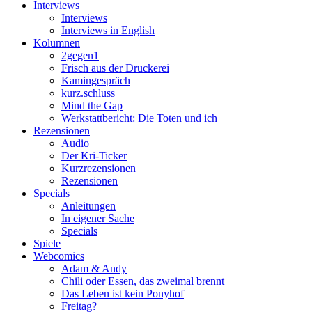
Interviews
Interviews
Interviews in English
Kolumnen
2gegen1
Frisch aus der Druckerei
Kamingespräch
kurz.schluss
Mind the Gap
Werkstattbericht: Die Toten und ich
Rezensionen
Audio
Der Kri-Ticker
Kurzrezensionen
Rezensionen
Specials
Anleitungen
In eigener Sache
Specials
Spiele
Webcomics
Adam & Andy
Chili oder Essen, das zweimal brennt
Das Leben ist kein Ponyhof
Freitag?