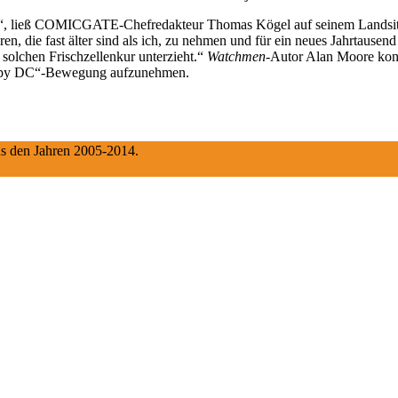
i“, ließ COMICGATE-Chefredakteur Thomas Kögel auf seinem Landsi
n, die fast älter sind als ich, zu nehmen und für ein neues Jahrta
 solchen Frischzellenkur unterzieht.“
Watchmen
-Autor Alan Moore konnt
ccupy DC“-Bewegung aufzunehmen.
aus den Jahren 2005-2014.