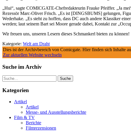
„Hui“, sagte COMICGATE-Chefredakteurin Frauke Pfeiffer. „Ja me
Rezessör Marc-Oliver Frisch. „Es ist [DINGSBUMS] gelungen, Figure
Wederhake. „Es steht zu hoffen, dass DC auch andere Klassiker einer
werden; laut seinem Bart sei Moore gerade dabei, Kontakt zur „O
Wir freuen uns, unseren Lesern dieses Schmankerl bieten zu können!
Kategorie:
Welt am Draht
Dies ist der Archivbereich von Comicgate. Hier finden sich Inhalte 
Zur aktuellen Website wechseln
Suche im Archiv
Suche
Kategorien
Artikel
Artikel
Messe- und Ausstellungsberichte
Film & TV
Berichte
Filmrezensionen