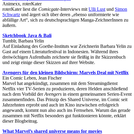
Animexx, roterKater
roterKater liest die
Comicgate
-Interviews mit
Ulli Lust
und
Simon
Schwartz
und ärgert sich über deren „ebenso uniformierte wie
abfällige Art“, sich zu deutschsprachigen Manga-ZeichnerInnen zu
äußern.
Sketchbook Java & Bali
Tumblr, Barbara Yelin
Auf Einladung des Goethe-Instituts war Zeichnerin Barbara Yelin zu
Gast auf einem Literaturfestival in Indonesien. Während ihres
dreiwöchigen Aufenthalts zeichnete sie fleißig in ihr Skizzenbuch
und zeigt einige dieser Skizzen auf ihrer Website.
Avengers für den kleinen Bildschirm: Marvels Deal mit Netflix
Ein Comic Leben, Jean Fischer
Marvel hat angekündigt, zusammen mit dem Streamingdienst
Netflix vier TV-Serien zu produzieren, deren Helden anschließend
nach dem Vorbild der
Avengers
in einem gemeinsamen Serien-Event
zusammenfinden. Das Prinzip des Shared Universe, im Comic seit
Jahrzehnten erprobt und auch im Kino inzwischen erfolgreich
angewandt, kommt nun also auch ins Fernsehen. Warum das gerade
zusammen mit Netflix besonders gut funktionieren könnte, erklärt
dieser Blogbeitrag.
What Marvel’s shared universe means for movies