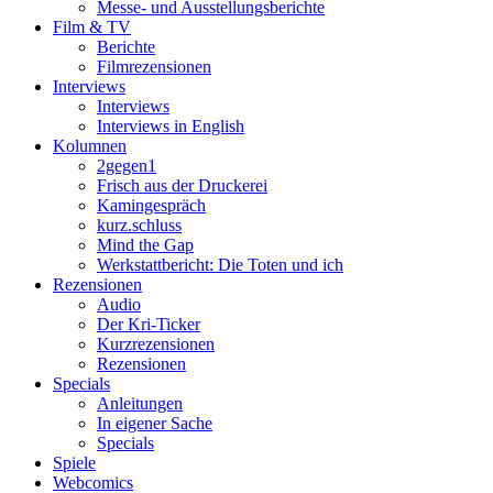
Messe- und Ausstellungsberichte
Film & TV
Berichte
Filmrezensionen
Interviews
Interviews
Interviews in English
Kolumnen
2gegen1
Frisch aus der Druckerei
Kamingespräch
kurz.schluss
Mind the Gap
Werkstattbericht: Die Toten und ich
Rezensionen
Audio
Der Kri-Ticker
Kurzrezensionen
Rezensionen
Specials
Anleitungen
In eigener Sache
Specials
Spiele
Webcomics