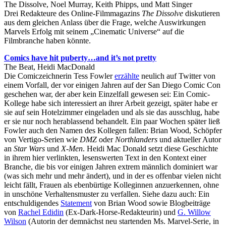
The Dissolve, Noel Murray, Keith Phipps, und Matt Singer
Drei Redakteure des Online-Filmmagazins
The Dissolve
diskutieren
aus dem gleichen Anlass über die Frage, welche Auswirkungen
Marvels Erfolg mit seinem „Cinematic Universe“ auf die
Filmbranche haben könnte.
Comics have hit puberty…and it’s not pretty
The Beat, Heidi MacDonald
Die Comiczeichnerin Tess Fowler
erzählte
neulich auf Twitter von
einem Vorfall, der vor einigen Jahren auf der San Diego Comic Con
geschehen war, der aber kein Einzelfall gewesen sei: Ein Comic-
Kollege habe sich interessiert an ihrer Arbeit gezeigt, später habe er
sie auf sein Hotelzimmer eingeladen und als sie das ausschlug, habe
er sie nur noch herablassend behandelt. Ein paar Wochen später ließ
Fowler auch den Namen des Kollegen fallen: Brian Wood, Schöpfer
von Vertigo-Serien wie
DMZ
oder
Northlanders
und aktueller Autor
an
Star Wars
und
X-Men
. Heidi Mac Donald setzt diese Geschichte
in ihrem hier verlinkten, lesenswerten Text in den Kontext einer
Branche, die bis vor einigen Jahren extrem männlich dominiert war
(was sich mehr und mehr ändert), und in der es offenbar vielen nicht
leicht fällt, Frauen als ebenbürtige Kolleginnen anzuerkennen, ohne
in unschöne Verhaltensmuster zu verfallen. Siehe dazu auch: Ein
entschuldigendes
Statement
von Brian Wood sowie Blogbeiträge
von
Rachel Edidin
(Ex-Dark-Horse-Redakteurin) und
G. Willow
Wilson
(Autorin der demnächst neu startenden Ms. Marvel-Serie, in