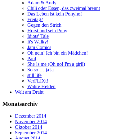
Adam & Andy
Chili oder Essen, das zweimal brennt
Das Leben ist kein Ponyhof
Freitag?
Gegen den Strich
Horst und sein Pony
Idiots' Tale
It's Walky!
Jam Comics
Oh nein! Ich bin ein Mädchen!
Paul
She !s me (Oh no! I'm a girl!)
So so … ja ja
still life
VerFLIXt!
Wahre Helden
Welt am Draht
Monatsarchiv
Dezember 2014
November 2014
Oktober 2014
September 2014
August 2014