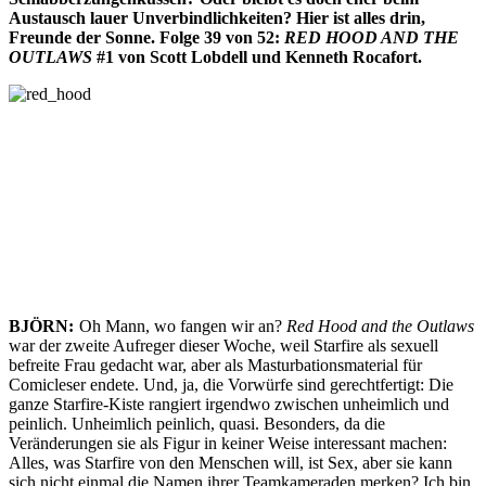
Austausch lauer Unverbindlichkeiten? Hier ist alles drin,
Freunde der Sonne. Folge 39 von 52:
RED HOOD AND THE
OUTLAWS
#1 von Scott Lobdell und Kenneth Rocafort.
BJÖRN:
Oh Mann, wo fangen wir an?
Red Hood and the Outlaws
war der zweite Aufreger dieser Woche, weil Starfire als sexuell
befreite Frau gedacht war, aber als Masturbationsmaterial für
Comicleser endete. Und, ja, die Vorwürfe sind gerechtfertigt: Die
ganze Starfire-Kiste rangiert irgendwo zwischen unheimlich und
peinlich. Unheimlich peinlich, quasi. Besonders, da die
Veränderungen sie als Figur in keiner Weise interessant machen:
Alles, was Starfire von den Menschen will, ist Sex, aber sie kann
sich nicht einmal die Namen ihrer Teamkameraden merken? Ich bin