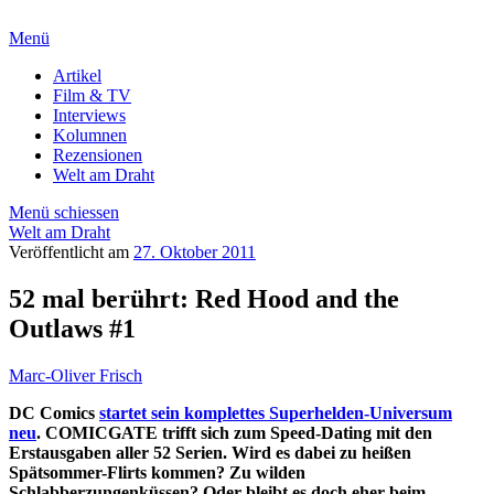
Menü
Artikel
Film & TV
Interviews
Kolumnen
Rezensionen
Welt am Draht
Menü schiessen
Welt am Draht
Veröffentlicht am
27. Oktober 2011
52 mal berührt: Red Hood and the
Outlaws #1
Marc-Oliver Frisch
DC Comics
startet sein komplettes Superhelden-Universum
neu
. COMICGATE trifft sich zum Speed-Dating mit den
Erstausgaben aller 52 Serien. Wird es dabei zu heißen
Spätsommer-Flirts kommen? Zu wilden
Schlabberzungenküssen? Oder bleibt es doch eher beim