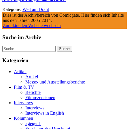
Kategorie:
Welt am Draht
Dies ist der Archivbereich von Comicgate. Hier finden sich Inhalte
aus den Jahren 2005-2014.
Zur aktuellen Website wechseln
Suche im Archiv
Suche
Kategorien
Artikel
Artikel
Messe- und Ausstellungsberichte
Film & TV
Berichte
Filmrezensionen
Interviews
Interviews
Interviews in English
Kolumnen
2gegen1
Frisch aus der Druckerei