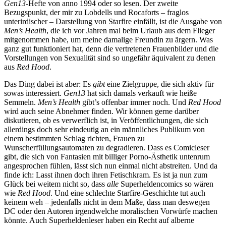
Gen13
-Hefte von anno 1994 oder so lesen. Der zweite
Bezugspunkt, der mir zu Lobdells und Rocaforts – fraglos
unterirdischer – Darstellung von Starfire einfällt, ist die Ausgabe von
Men’s Health
, die ich vor Jahren mal beim Urlaub aus dem Flieger
mitgenommen habe, um meine damalige Freundin zu ärgern. Was
ganz gut funktioniert hat, denn die vertretenen Frauenbilder und die
Vorstellungen von Sexualität sind so ungefähr äquivalent zu denen
aus
Red Hood
.
Das Ding dabei ist aber: Es
gibt
eine Zielgruppe, die sich aktiv für
sowas interessiert.
Gen13
hat sich damals verkauft wie heiße
Semmeln.
Men’s Health
gibt’s offenbar immer noch. Und
Red Hood
wird auch seine Abnehmer finden. Wir können gerne darüber
diskutieren, ob es verwerflich ist, in Veröffentlichungen, die sich
allerdings doch sehr eindeutig an ein männliches Publikum von
einem bestimmten Schlag richten, Frauen zu
Wunscherfüllungsautomaten zu degradieren. Dass es Comicleser
gibt, die sich von Fantasien mit billiger Porno-Ästhetik untenrum
angesprochen fühlen, lässt sich nun einmal nicht abstreiten. Und da
finde ich: Lasst ihnen doch ihren Fetischkram. Es ist ja nun zum
Glück bei weitem nicht so, dass
alle
Superheldencomics so wären
wie
Red Hood
. Und eine schlechte Starfire-Geschichte tut auch
keinem weh – jedenfalls nicht in dem Maße, dass man deswegen
DC oder den Autoren irgendwelche moralischen Vorwürfe machen
könnte. Auch Superheldenleser haben ein Recht auf alberne