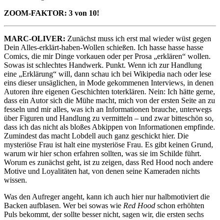
ZOOM-FAKTOR: 3 von 10!
MARC-OLIVER:
Zunächst muss ich erst mal wieder wüst gegen
Dein Alles-erklärt-haben-Wollen schießen. Ich hasse hasse hasse
Comics, die mir Dinge vorkauen oder per Prosa „erklären“ wollen.
Sowas ist schlechtes Handwerk. Punkt. Wenn ich zur Handlung
eine „Erklärung“ will, dann schau ich bei Wikipedia nach oder lese
eins dieser unsäglichen, in Mode gekommenen Interviews, in denen
Autoren ihre eigenen Geschichten toterklären. Nein: Ich hätte gerne,
dass ein Autor sich die Mühe macht, mich von der ersten Seite an zu
fesseln und mir alles, was ich an Informationen brauche, unterwegs
über Figuren und Handlung zu vermitteln – und zwar bitteschön so,
dass ich das nicht als bloßes Abkippen von Informationen empfinde.
Zumindest das macht Lobdell auch ganz geschickt hier. Die
mysteriöse Frau ist halt eine mysteriöse Frau. Es gibt keinen Grund,
warum wir hier schon erfahren sollten, was sie im Schilde führt.
Worum es zunächst geht, ist zu zeigen, dass Red Hood noch andere
Motive und Loyalitäten hat, von denen seine Kameraden nichts
wissen.
Was den Aufreger angeht, kann ich auch hier nur halbmotiviert die
Backen aufblasen. Wer bei sowas wie
Red Hood
schon erhöhten
Puls bekommt, der sollte besser nicht, sagen wir, die ersten sechs