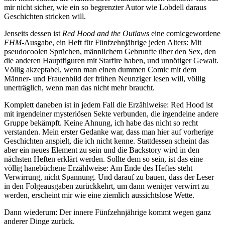
mir nicht sicher, wie ein so begrenzter Autor wie Lobdell daraus
Geschichten stricken will.
Jenseits dessen ist
Red Hood and the Outlaws
eine comicgewordene
FHM
-Ausgabe, ein Heft für Fünfzehnjährige jeden Alters: Mit
pseudocoolen Sprüchen, männlichem Gebrunfte über den Sex, den
die anderen Hauptfiguren mit Starfire haben, und unnötiger Gewalt.
Völlig akzeptabel, wenn man einen dummen Comic mit dem
Männer- und Frauenbild der frühen Neunziger lesen will, völlig
unerträglich, wenn man das nicht mehr braucht.
Komplett daneben ist in jedem Fall die Erzählweise: Red Hood ist
mit irgendeiner mysteriösen Sekte verbunden, die irgendeine andere
Gruppe bekämpft. Keine Ahnung, ich habe das nicht so recht
verstanden. Mein erster Gedanke war, dass man hier auf vorherige
Geschichten anspielt, die ich nicht kenne. Stattdessen scheint das
aber ein neues Element zu sein und die Backstory wird in den
nächsten Heften erklärt werden. Sollte dem so sein, ist das eine
völlig hanebüchene Erzählweise: Am Ende des Heftes steht
Verwirrung, nicht Spannung. Und darauf zu bauen, dass der Leser
in den Folgeausgaben zurückkehrt, um dann weniger verwirrt zu
werden, erscheint mir wie eine ziemlich aussichtslose Wette.
Dann wiederum: Der innere Fünfzehnjährige kommt wegen ganz
anderer Dinge zurück.