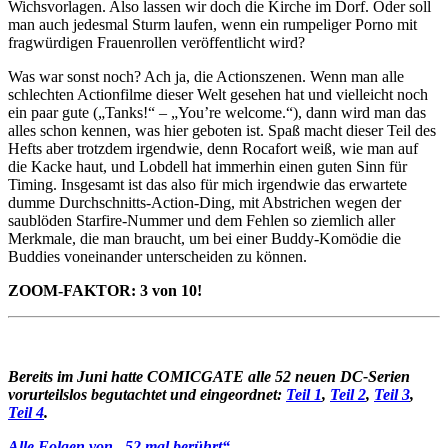
Wichsvorlagen. Also lassen wir doch die Kirche im Dorf. Oder soll
man auch jedesmal Sturm laufen, wenn ein rumpeliger Porno mit
fragwürdigen Frauenrollen veröffentlicht wird?
Was war sonst noch? Ach ja, die Actionszenen. Wenn man alle
schlechten Actionfilme dieser Welt gesehen hat und vielleicht noch
ein paar gute („Tanks!“ – „You’re welcome.“), dann wird man das
alles schon kennen, was hier geboten ist. Spaß macht dieser Teil des
Hefts aber trotzdem irgendwie, denn Rocafort weiß, wie man auf
die Kacke haut, und Lobdell hat immerhin einen guten Sinn für
Timing. Insgesamt ist das also für mich irgendwie das erwartete
dumme Durchschnitts-Action-Ding, mit Abstrichen wegen der
saublöden Starfire-Nummer und dem Fehlen so ziemlich aller
Merkmale, die man braucht, um bei einer Buddy-Komödie die
Buddies voneinander unterscheiden zu können.
ZOOM-FAKTOR: 3 von 10!
Bereits im Juni hatte COMICGATE alle 52 neuen DC-Serien
vorurteilslos begutachtet und eingeordnet:
Teil 1
,
Teil 2
,
Teil 3
,
Teil 4
.
Alle Folgen von „52 mal berührt“