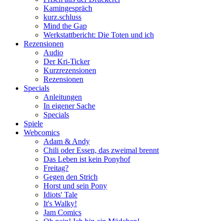
Kamingespräch
kurz.schluss
Mind the Gap
Werkstattbericht: Die Toten und ich
Rezensionen
Audio
Der Kri-Ticker
Kurzrezensionen
Rezensionen
Specials
Anleitungen
In eigener Sache
Specials
Spiele
Webcomics
Adam & Andy
Chili oder Essen, das zweimal brennt
Das Leben ist kein Ponyhof
Freitag?
Gegen den Strich
Horst und sein Pony
Idiots' Tale
It's Walky!
Jam Comics