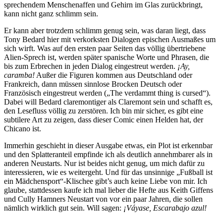
sprechendem Menschenaffen und Gehirn im Glas zurückbringt,
kann nicht ganz schlimm sein.
Er kann aber trotzdem schlimm genug sein, was daran liegt, dass
Tony Bedard hier mit verkorksten Dialogen epischen Ausmaßes um
sich wirft. Was auf den ersten paar Seiten das völlig übertriebene
Alien-Sprech ist, werden später spanische Worte und Phrasen, die
bis zum Erbrechen in jeden Dialog eingestreut werden.
¡Ay,
caramba!
Außer die Figuren kommen aus Deutschland oder
Frankreich, dann müssen sinnlose Brocken Deutsch oder
Französisch eingestreut werden („The verdammt thing is cursed“).
Dabei will Bedard claremontiger als Claremont sein und schafft es,
den Lesefluss völlig zu zerstören. Ich bin mir sicher, es gibt eine
subtilere Art zu zeigen, dass dieser Comic einen Helden hat, der
Chicano ist.
Immerhin geschieht in dieser Ausgabe etwas, ein Plot ist erkennbar
und den Splatteranteil empfinde ich als deutlich annehmbarer als in
anderen Neustarts. Nur ist beides nicht genug, um mich dafür zu
interessieren, wie es weitergeht. Und für das unsinnige „Fußball ist
ein Mädchensport“-Klischee gibt’s auch keine Liebe von mir. Ich
glaube, stattdessen kaufe ich mal lieber die Hefte aus Keith Giffens
und Cully Hamners Neustart von vor ein paar Jahren, die sollen
nämlich wirklich gut sein. Will sagen:
¡Váyase, Escarabajo azul!