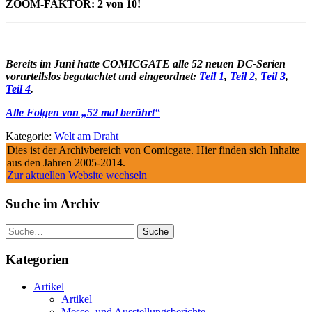
ZOOM-FAKTOR: 2 von 10!
Bereits im Juni hatte COMICGATE alle 52 neuen DC-Serien
vorurteilslos begutachtet und eingeordnet:
Teil 1
,
Teil 2
,
Teil 3
,
Teil 4
.
Alle Folgen von „52 mal berührt“
Kategorie:
Welt am Draht
Dies ist der Archivbereich von Comicgate. Hier finden sich Inhalte
aus den Jahren 2005-2014.
Zur aktuellen Website wechseln
Suche im Archiv
Suche
Kategorien
Artikel
Artikel
Messe- und Ausstellungsberichte