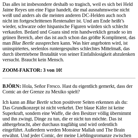
Das alles ist insbesondere deshalb so tragisch, weil es sich bei Held
Jaime Reyes um eine Figur handelt, die mal ausnahmsweise nicht
weiß und anders als die meisten anderen DC-Helden auch noch
nicht im fortgeschrittenen Rentenalter ist. Und am Ende heißt’s
wieder, schwarze oder hispanische Figuren würden sich schlecht
verkaufen. Bedard und Guara sind rein handwerklich gerade so im
grünen Bereich, aber das ist auch schon das größte Kompliment, das
man
Blue Beetle
aussprechen kann. Was hier angeboten wird, ist
uninspiriertes, seelenlos runtergespultes schlechtes Mittelmaß, das
durch übertriebene Brutalität von seiner Einfallslosigkeit abzulenken
versucht. Braucht kein Mensch.
ZOOM-FAKTOR: 3 von 10!
BJÖRN:
Hola, Señor Fresco. Hast du eigentlich gemerkt, dass der
Comic an der Grenze zu Mexiko spielt?
Ich kann an
Blue Beetle
schon positivere Seiten erkennen als du:
Das Grundkonzept ist nicht verkehrt. Der blaue Käfer ist keine
Superkraft, sondern eine Waffe, die den Besitzer völlig übernimmt
und ihn zwingt, Dinge zu tun, die er nicht tun möchte. Das ist
althergebracht, aber durchaus tragfähig und wird ordentlich
eingeführt. Außerdem werden Monsieur Mallah und The Brain
erwähnt. Und jeder Comic, der meine Lieblingsromanze zwischen