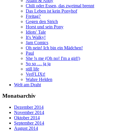
Adam & Andy
Chili oder Essen, das zweimal brennt
Das Leben ist kein Ponyhof
Freitag?
Gegen den Strich
Horst und sein Pony
Idiots' Tale
It's Walky!
Jam Comics
Oh nein! Ich bin ein Mädchen!
Paul
She !s me (Oh no! I'm a girl!)
So so … ja ja
still life
VerFLIXt!
Wahre Helden
Welt am Draht
Monatsarchiv
Dezember 2014
November 2014
Oktober 2014
September 2014
August 2014