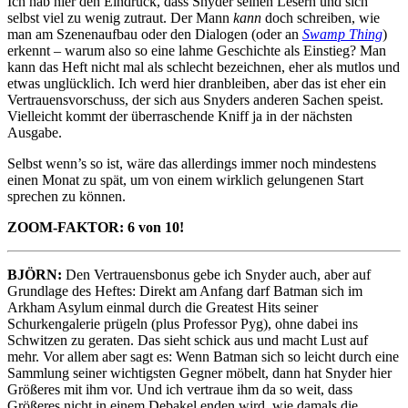
Ich hab hier den Eindruck, dass Snyder seinen Lesern und sich
selbst viel zu wenig zutraut. Der Mann
kann
doch schreiben, wie
man am Szenenaufbau oder den Dialogen (oder an
Swamp Thing
)
erkennt – warum also so eine lahme Geschichte als Einstieg? Man
kann das Heft nicht mal als schlecht bezeichnen, eher als mutlos und
etwas unglücklich. Ich werd hier dranbleiben, aber das ist eher ein
Vertrauensvorschuss, der sich aus Snyders anderen Sachen speist.
Vielleicht kommt der überraschende Kniff ja in der nächsten
Ausgabe.
Selbst wenn’s so ist, wäre das allerdings immer noch mindestens
einen Monat zu spät, um von einem wirklich gelungenen Start
sprechen zu können.
ZOOM-FAKTOR: 6 von 10!
BJÖRN:
Den Vertrauensbonus gebe ich Snyder auch, aber auf
Grundlage des Heftes: Direkt am Anfang darf Batman sich im
Arkham Asylum einmal durch die Greatest Hits seiner
Schurkengalerie prügeln (plus Professor Pyg), ohne dabei ins
Schwitzen zu geraten. Das sieht schick aus und macht Lust auf
mehr. Vor allem aber sagt es: Wenn Batman sich so leicht durch eine
Sammlung seiner wichtigsten Gegner möbelt, dann hat Snyder hier
Größeres mit ihm vor. Und ich vertraue ihm da so weit, dass
Größeres nicht in einem Debakel enden wird, wie damals die