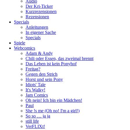
Audio
Der Kri-Ticker
Kurzrezensionen
Rezensionen
Specials
Anleitungen
In eigener Sache
Specials
Spiele
Webcomics
Adam & Andy
Chili oder Essen, das zweimal brennt
Das Leben ist kein Ponyhof
Freitag?
Gegen den Strich
Horst und sein Pony
Idiots' Tale
It's Walky!
Jam Comics
Oh nein! Ich bin ein Mädchen!
Paul
She !s me (Oh no! I'm a girl!)
So so … ja ja
still life
VerFLIXt!