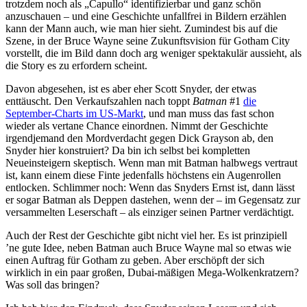
trotzdem noch als „Capullo“ identifizierbar und ganz schön
anzuschauen – und eine Geschichte unfallfrei in Bildern erzählen
kann der Mann auch, wie man hier sieht. Zumindest bis auf die
Szene, in der Bruce Wayne seine Zukunftsvision für Gotham City
vorstellt, die im Bild dann doch arg weniger spektakulär aussieht, als
die Story es zu erfordern scheint.
Davon abgesehen, ist es aber eher Scott Snyder, der etwas
enttäuscht. Den Verkaufszahlen nach toppt
Batman
#1
die
September-Charts im US-Markt
, und man muss das fast schon
wieder als vertane Chance einordnen. Nimmt der Geschichte
irgendjemand den Mordverdacht gegen Dick Grayson ab, den
Snyder hier konstruiert? Da bin ich selbst bei kompletten
Neueinsteigern skeptisch. Wenn man mit Batman halbwegs vertraut
ist, kann einem diese Finte jedenfalls höchstens ein Augenrollen
entlocken. Schlimmer noch: Wenn das Snyders Ernst ist, dann lässt
er sogar Batman als Deppen dastehen, wenn der – im Gegensatz zur
versammelten Leserschaft – als einziger seinen Partner verdächtigt.
Auch der Rest der Geschichte gibt nicht viel her. Es ist prinzipiell
’ne gute Idee, neben Batman auch Bruce Wayne mal so etwas wie
einen Auftrag für Gotham zu geben. Aber erschöpft der sich
wirklich in ein paar großen, Dubai-mäßigen Mega-Wolkenkratzern?
Was soll das bringen?