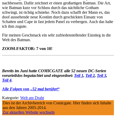
nachbessern. Dafür zeichnet er einen großartigen Batman. Die Art,
wie Batman kurz vor Schluss durch das nächtliche Gotham
schwingt, ist richtig schnieke. Noch dazu schafft der Mann es, das
doof aussehende neue Kostüm durch geschickten Einsatz von
Schatten und Cape in fast jedem Panel zu verbergen. Auch das halte
ich ihm zugute.
Für meinen Geschmack ein sehr zufriedenstellender Einstieg in die
Welt des Batman.
ZOOM-FAKTOR: 7 von 10!
Bereits im Juni hatte COMICGATE alle 52 neuen DC-Serien
vorurteilslos begutachtet und eingeordnet:
Teil 1
,
Teil 2
,
Teil 3
,
Teil 4
.
Alle Folgen von „52 mal berührt“
Kategorie:
Welt am Draht
Dies ist der Archivbereich von Comicgate. Hier finden sich Inhalte
aus den Jahren 2005-2014.
Zur aktuellen Website wechseln