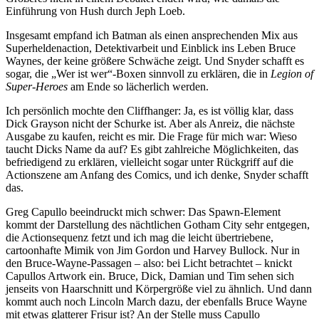
Einführung von Hush durch Jeph Loeb.
Insgesamt empfand ich Batman als einen ansprechenden Mix aus
Superheldenaction, Detektivarbeit und Einblick ins Leben Bruce
Waynes, der keine größere Schwäche zeigt. Und Snyder schafft es
sogar, die „Wer ist wer“-Boxen sinnvoll zu erklären, die in
Legion of
Super-Heroes
am Ende so lächerlich werden.
Ich persönlich mochte den Cliffhanger: Ja, es ist völlig klar, dass
Dick Grayson nicht der Schurke ist. Aber als Anreiz, die nächste
Ausgabe zu kaufen, reicht es mir. Die Frage für mich war: Wieso
taucht Dicks Name da auf? Es gibt zahlreiche Möglichkeiten, das
befriedigend zu erklären, vielleicht sogar unter Rückgriff auf die
Actionszene am Anfang des Comics, und ich denke, Snyder schafft
das.
Greg Capullo beeindruckt mich schwer: Das Spawn-Element
kommt der Darstellung des nächtlichen Gotham City sehr entgegen,
die Actionsequenz fetzt und ich mag die leicht übertriebene,
cartoonhafte Mimik von Jim Gordon und Harvey Bullock. Nur in
den Bruce-Wayne-Passagen – also: bei Licht betrachtet – knickt
Capullos Artwork ein. Bruce, Dick, Damian und Tim sehen sich
jenseits von Haarschnitt und Körpergröße viel zu ähnlich. Und dann
kommt auch noch Lincoln March dazu, der ebenfalls Bruce Wayne
mit etwas glatterer Frisur ist? An der Stelle muss Capullo