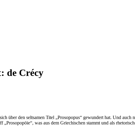
t:
de Crécy
r sich über den seltsamen Titel „Prosopopus“ gewundert hat. Und auch 
f „Prosopopöie“, was aus dem Griechischen stammt und als rhetorische