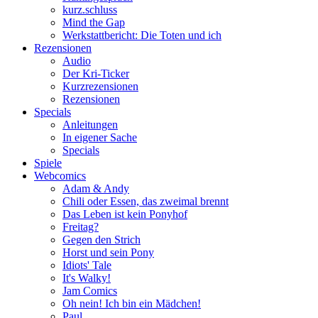
kurz.schluss
Mind the Gap
Werkstattbericht: Die Toten und ich
Rezensionen
Audio
Der Kri-Ticker
Kurzrezensionen
Rezensionen
Specials
Anleitungen
In eigener Sache
Specials
Spiele
Webcomics
Adam & Andy
Chili oder Essen, das zweimal brennt
Das Leben ist kein Ponyhof
Freitag?
Gegen den Strich
Horst und sein Pony
Idiots' Tale
It's Walky!
Jam Comics
Oh nein! Ich bin ein Mädchen!
Paul