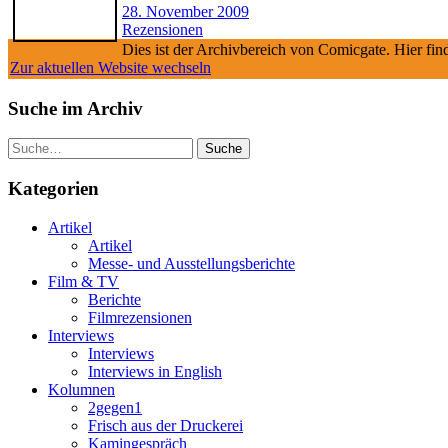
28. November 2009
Rezensionen
Dies ist der Archivbereich von Comicgate. Hier fin
Zur aktuellen Website wechseln
Suche im Archiv
Suche
Kategorien
Artikel
Artikel
Messe- und Ausstellungsberichte
Film & TV
Berichte
Filmrezensionen
Interviews
Interviews
Interviews in English
Kolumnen
2gegen1
Frisch aus der Druckerei
Kamingespräch