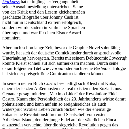
Darkness
hat er in jüngster Vergangenheit
seine Ausnahmestellung unterstrichen. Seine
von der Kritik und den Lesern gleichermaßen
geschätzte Biografie über Johnny Cash ist
nicht nur in Deutschland extrem erfolgreich,
sondern wurde zudem in zahlreiche Sprachen
übertragen und war für einen Eisner Award
nominiert.
Aber auch schon lange Zeit, bevor die Graphic Novel salonfähig
wurde, hat sich der deutsche Comickünstler durch anspruchsvolle
Unterhaltung hervorgetan. Bereits mit seinem Debütcomic
Lovecraft
konnte Kleist schnell auf sich aufmerksam machen. Durch seine
darauffolgenden Titel wie
Dorian
oder auch seine
Berlinoir
-Trilogie
hat sich der preisgekrönte Comicautor etablieren können.
In seinem neuen Buch
Castro
beschäftigt sich Kleist mit Kuba,
einem der letzten Außenposten des real existierenden Sozialismus.
Genauer gesagt mit dem „Maximo Lider“ der Revolution: Fidel
Castro. Kaum eine Persönlichkeit des 20. Jahrhunderts wirkte derart
polarisierend und kann auf ein so ereignisreiches als auch
widerspruchsvolles Leben zurückblicken wie der ehemalige
kubanische Revolutionsführer und Staatschef: vom ersten
Arbeiteraufstand, den der junge Fidel auf der väterlichen Finca
anzuzetteln versuchte, über die siegreiche Revolution gegen das