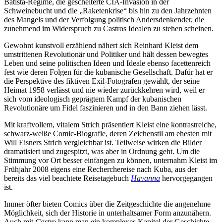
Batista-Regime, die gescheiterte CIA-Invasion in der
Schweinebucht und die „Raketenkrise“ bis hin zu den Jahrzehnten
des Mangels und der Verfolgung politisch Andersdenkender, die
zunehmend im Widerspruch zu Castros Idealen zu stehen scheinen.
Gewohnt kunstvoll erzählend nähert sich Reinhard Kleist dem
umstrittenen Revolutionär und Politiker und hält dessen bewegtes
Leben und seine politischen Ideen und Ideale ebenso facettenreich
fest wie deren Folgen für die kubanische Gesellschaft. Dafür hat er
die Perspektive des fiktiven Exil-Fotografen gewählt, der seine
Heimat 1958 verlässt und nie wieder zurückkehren wird, weil er
sich vom ideologisch geprägtem Kampf der kubanischen
Revolutionäre um Fidel faszinieren und in den Bann ziehen lässt.
Mit kraftvollem, vitalem Strich präsentiert Kleist eine kontrastreiche,
schwarz-weiße Comic-Biografie, deren Zeichenstil am ehesten mit
Will Eisners Strich vergleichbar ist. Teilweise wirken die Bilder
dramatisiert und zugespitzt, was aber in Ordnung geht. Um die
Stimmung vor Ort besser einfangen zu können, unternahm Kleist im
Frühjahr 2008 eigens eine Recherchereise nach Kuba, aus der
bereits das viel beachtete Reisetagebuch
Havanna
hervorgegangen
ist.
Immer öfter bieten Comics über die Zeitgeschichte die angenehme
Möglichkeit, sich der Historie in unterhaltsamer Form anzunähern.
Auch mit
Castro
kann man ein komplexes Kapitel der Geschichte