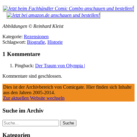
Abbildungen © Reinhard Kleist
Kategorie:
Rezensionen
Schlagwort:
Biografie
,
Historie
1 Kommentare
Pingback:
Der Traum von Olympia |
Kommentare sind geschlossen.
Dies ist der Archivbereich von Comicgate. Hier finden sich Inhalte
aus den Jahren 2005-2014.
Zur aktuellen Website wechseln
Suche im Archiv
Suche
Kategorien