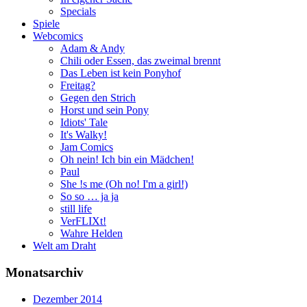
Specials
Spiele
Webcomics
Adam & Andy
Chili oder Essen, das zweimal brennt
Das Leben ist kein Ponyhof
Freitag?
Gegen den Strich
Horst und sein Pony
Idiots' Tale
It's Walky!
Jam Comics
Oh nein! Ich bin ein Mädchen!
Paul
She !s me (Oh no! I'm a girl!)
So so … ja ja
still life
VerFLIXt!
Wahre Helden
Welt am Draht
Monatsarchiv
Dezember 2014