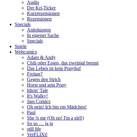
Audio
Der Kri-Ticker
Kurzrezensionen
Rezensionen
Specials
Anleitungen
In eigener Sache
Specials
Spiele
Webcomics
Adam & Andy
Chili oder Essen, das zweimal brennt
Das Leben ist kein Ponyhof
Freitag?
Gegen den Strich
Horst und sein Pony
Idiots' Tale
It's Walky!
Jam Comics
Oh nein! Ich bin ein Mädchen!
Paul
She !s me (Oh no! I'm a girl!)
So so … ja ja
still life
VerFLIXt!