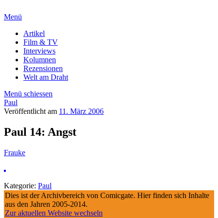
Menü
Artikel
Film & TV
Interviews
Kolumnen
Rezensionen
Welt am Draht
Menü schiessen
Paul
Veröffentlicht am
11. März 2006
Paul 14: Angst
Frauke
Kategorie:
Paul
Dies ist der Archivbereich von Comicgate. Hier finden sich Inhalte
aus den Jahren 2005-2014.
Zur aktuellen Website wechseln