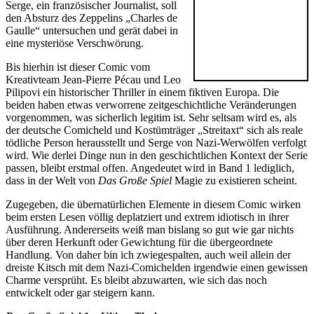
Serge, ein französischer Journalist, soll
den Absturz des Zeppelins „Charles de
Gaulle“ untersuchen und gerät dabei in
eine mysteriöse Verschwörung.
Bis hierhin ist dieser Comic vom
Kreativteam Jean-Pierre Pécau und Leo
Pilipovi ein historischer Thriller in einem fiktiven Europa. Die
beiden haben etwas verworrene zeitgeschichtliche Veränderungen
vorgenommen, was sicherlich legitim ist. Sehr seltsam wird es, als
der deutsche Comicheld und Kostümträger „Streitaxt“ sich als reale
tödliche Person herausstellt und Serge von Nazi-Werwölfen verfolgt
wird. Wie derlei Dinge nun in den geschichtlichen Kontext der Serie
passen, bleibt erstmal offen. Angedeutet wird in Band 1 lediglich,
dass in der Welt von
Das Große Spiel
Magie zu existieren scheint.
Zugegeben, die übernatürlichen Elemente in diesem Comic wirken
beim ersten Lesen völlig deplatziert und extrem idiotisch in ihrer
Ausführung. Andererseits weiß man bislang so gut wie gar nichts
über deren Herkunft oder Gewichtung für die übergeordnete
Handlung. Von daher bin ich zwiegespalten, auch weil allein der
dreiste Kitsch mit dem Nazi-Comichelden irgendwie einen gewissen
Charme versprüht. Es bleibt abzuwarten, wie sich das noch
entwickelt oder gar steigern kann.