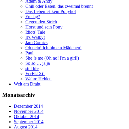
Adam & Andy
Chili oder Essen, das zweimal brennt
Das Leben ist kein Ponyhof
Freitag?
Gegen den Strich
Horst und sein Pony
Idiots' Tale
It's Walky!
Jam Comics
Oh nein! Ich bin ein Mädchen!
Paul
She !s me (Oh no! I'm a girl!)
So so … ja ja
still life
VerFLIXt!
Wahre Helden
Welt am Draht
Monatsarchiv
Dezember 2014
November 2014
Oktober 2014
September 2014
August 2014