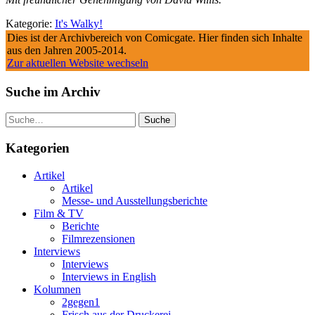
Kategorie:
It's Walky!
Dies ist der Archivbereich von Comicgate. Hier finden sich Inhalte
aus den Jahren 2005-2014.
Zur aktuellen Website wechseln
Suche im Archiv
Suche
Kategorien
Artikel
Artikel
Messe- und Ausstellungsberichte
Film & TV
Berichte
Filmrezensionen
Interviews
Interviews
Interviews in English
Kolumnen
2gegen1
Frisch aus der Druckerei