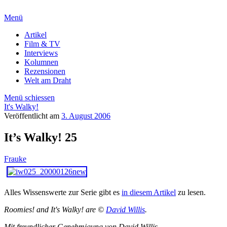
Menü
Artikel
Film & TV
Interviews
Kolumnen
Rezensionen
Welt am Draht
Menü schiessen
It's Walky!
Veröffentlicht am
3. August 2006
It’s Walky! 25
Frauke
Alles Wissenswerte zur Serie gibt es
in diesem Artikel
zu lesen.
Roomies! and It's Walky! are ©
David Willis
.
Mit freundlicher Genehmigung von David Willis.