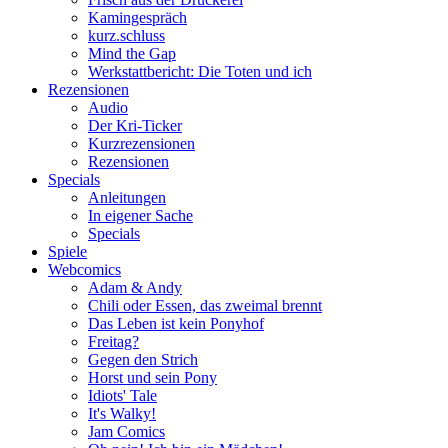
Kamingespräch
kurz.schluss
Mind the Gap
Werkstattbericht: Die Toten und ich
Rezensionen
Audio
Der Kri-Ticker
Kurzrezensionen
Rezensionen
Specials
Anleitungen
In eigener Sache
Specials
Spiele
Webcomics
Adam & Andy
Chili oder Essen, das zweimal brennt
Das Leben ist kein Ponyhof
Freitag?
Gegen den Strich
Horst und sein Pony
Idiots' Tale
It's Walky!
Jam Comics