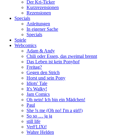
Der Kri-Ticker
Kurzrezensionen
Rezensionen
Specials
Anleitungen
In eigener Sache
Specials
Spiele
Webcomics
Adam & Andy
Chili oder Essen, das zweimal brennt
Das Leben ist kein Ponyhof
Freitag?
Gegen den Strich
Horst und sein Pony
Idiots' Tale
It's Walky!
Jam Comics
Oh nein! Ich bin ein Mädchen!
Paul
She !s me (Oh no! I'm a girl!)
So so … ja ja
still life
VerFLIXt!
Wahre Helden