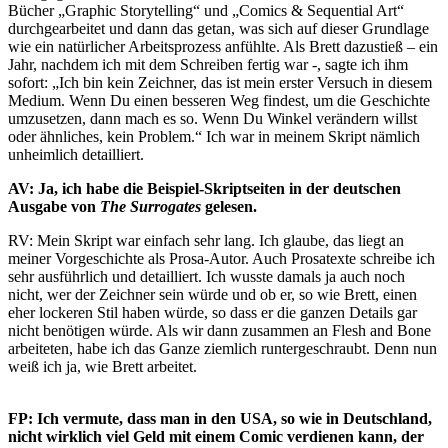
Bücher „Graphic Storytelling“ und „Comics & Sequential Art“
durchgearbeitet und dann das getan, was sich auf dieser Grundlage
wie ein natürlicher Arbeitsprozess anfühlte. Als Brett dazustieß – ein
Jahr, nachdem ich mit dem Schreiben fertig war -, sagte ich ihm
sofort: „Ich bin kein Zeichner, das ist mein erster Versuch in diesem
Medium. Wenn Du einen besseren Weg findest, um die Geschichte
umzusetzen, dann mach es so. Wenn Du Winkel verändern willst
oder ähnliches, kein Problem.“ Ich war in meinem Skript nämlich
unheimlich detailliert.
AV: Ja, ich habe die Beispiel-Skriptseiten in der deutschen
Ausgabe von
The Surrogates
gelesen.
RV: Mein Skript war einfach sehr lang. Ich glaube, das liegt an
meiner Vorgeschichte als Prosa-Autor. Auch Prosatexte schreibe ich
sehr ausführlich und detailliert. Ich wusste damals ja auch noch
nicht, wer der Zeichner sein würde und ob er, so wie Brett, einen
eher lockeren Stil haben würde, so dass er die ganzen Details gar
nicht benötigen würde. Als wir dann zusammen an Flesh and Bone
arbeiteten, habe ich das Ganze ziemlich runtergeschraubt. Denn nun
weiß ich ja, wie Brett arbeitet.
FP: Ich vermute, dass man in den USA, so wie in Deutschland,
nicht wirklich viel Geld mit einem Comic verdienen kann, der