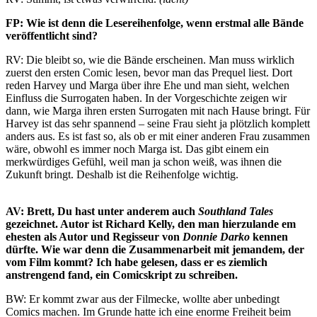
FP: Wie ist denn die Lesereihenfolge, wenn erstmal alle Bände
veröffentlicht sind?
RV: Die bleibt so, wie die Bände erscheinen. Man muss wirklich
zuerst den ersten Comic lesen, bevor man das Prequel liest. Dort
reden Harvey und Marga über ihre Ehe und man sieht, welchen
Einfluss die Surrogaten haben. In der Vorgeschichte zeigen wir
dann, wie Marga ihren ersten Surrogaten mit nach Hause bringt. Für
Harvey ist das sehr spannend – seine Frau sieht ja plötzlich komplett
anders aus. Es ist fast so, als ob er mit einer anderen Frau zusammen
wäre, obwohl es immer noch Marga ist. Das gibt einem ein
merkwürdiges Gefühl, weil man ja schon weiß, was ihnen die
Zukunft bringt. Deshalb ist die Reihenfolge wichtig.
AV: Brett, Du hast unter anderem auch
Southland Tales
gezeichnet. Autor ist Richard Kelly, den man hierzulande em
ehesten als Autor und Regisseur von
Donnie Darko
kennen
dürfte. Wie war denn die Zusammenarbeit mit jemandem, der
vom Film kommt? Ich habe gelesen, dass er es ziemlich
anstrengend fand, ein Comicskript zu schreiben.
BW: Er kommt zwar aus der Filmecke, wollte aber unbedingt
Comics machen. Im Grunde hatte ich eine enorme Freiheit beim