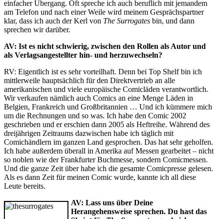
einfacher Übergang. Oft spreche ich auch beruflich mit jemandem
am Telefon und nach einer Weile wird meinem Gesprächspartner
klar, dass ich auch der Kerl von
The Surrogates
bin, und dann
sprechen wir darüber.
AV: Ist es nicht schwierig, zwischen den Rollen als Autor und
als Verlagsangestellter hin- und herzuwechseln?
RV: Eigentlich ist es sehr vorteilhaft. Denn bei Top Shelf bin ich
mittlerweile hauptsächlich für den Direktvertrieb an alle
amerikanischen und viele europäische Comicläden verantwortlich.
Wir verkaufen nämlich auch Comics an eine Menge Läden in
Belgien, Frankreich und Großbritannien … Und ich kümmere mich
um die Rechnungen und so was. Ich habe den Comic 2002
geschrieben und er erschien dann 2005 als Heftreihe. Während des
dreijährigen Zeitraums dazwischen habe ich täglich mit
Comichändlern im ganzen Land gesprochen. Das hat sehr geholfen.
Ich habe außerdem überall in Amerika auf Messen gearbeitet – nicht
so noblen wie der Frankfurter Buchmesse, sondern Comicmessen.
Und die ganze Zeit über habe ich die gesamte Comicpresse gelesen.
Als es dann Zeit für meinen Comic wurde, kannte ich all diese
Leute bereits.
AV: Lass uns über Deine
Herangehensweise sprechen. Du hast das