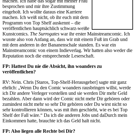
machen. Ich habe das sogar mit meiner Frau
besprochen und mir ihre Zustimmung
eingeholt. Ich wollte daraus eine Karriere
machen. Ich weiß nicht, ob ihr euch mit dem
Programm von Top Shelf auskennt – die
veröffentlichen hauptsächlich schwarz-weiße
Kunstcomics.
The Surrogates
war ihr erster Mainstreamcomic. Ich
wusste also von Anfang an, dass wir mit einem Fuß im Grab und
mit dem anderen in der Bananenschale standen. Es war ein
Mainstreamcomic von einem Indieverlag. Wir hatten also weder die
Reputation noch die entsprechende Leserschaft.
FP: Hattest Du nie die Absicht, ihn woanders zu
veröffentlichen?
RV: Nein. Chris [Staros, Top-Shelf-Herausgeber] sagte mir ganz
ehrlich: „Wenn Du den Comic woanders rausbringen willst, werde
ich Dir andere Verleger vorstellen und sie werden Dir mehr Geld
bezahlen. Aber dann wird der Comic nicht mehr Dir gehören oder
zumindest nicht mehr so sehr Dir gehören oder Du wirst nicht so
sehr kontrollieren können, was mit ihm geschieht, wie es bei Top
Shelf der Fall wäre.“ Da ich die anderen Jobs und daDurch mein
Einkommen hatte, brauchte ich das Geld halt nicht.
FP: Also liegen alle Rechte bei Dir?