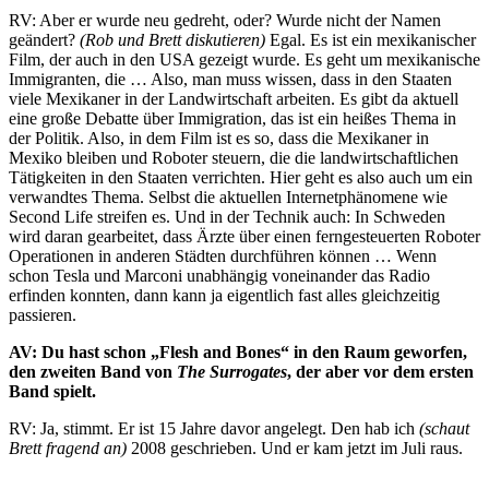
RV: Aber er wurde neu gedreht, oder? Wurde nicht der Namen
geändert?
(Rob und Brett diskutieren)
Egal. Es ist ein mexikanischer
Film, der auch in den USA gezeigt wurde. Es geht um mexikanische
Immigranten, die … Also, man muss wissen, dass in den Staaten
viele Mexikaner in der Landwirtschaft arbeiten. Es gibt da aktuell
eine große Debatte über Immigration, das ist ein heißes Thema in
der Politik. Also, in dem Film ist es so, dass die Mexikaner in
Mexiko bleiben und Roboter steuern, die die landwirtschaftlichen
Tätigkeiten in den Staaten verrichten. Hier geht es also auch um ein
verwandtes Thema. Selbst die aktuellen Internetphänomene wie
Second Life streifen es. Und in der Technik auch: In Schweden
wird daran gearbeitet, dass Ärzte über einen ferngesteuerten Roboter
Operationen in anderen Städten durchführen können … Wenn
schon Tesla und Marconi unabhängig voneinander das Radio
erfinden konnten, dann kann ja eigentlich fast alles gleichzeitig
passieren.
AV: Du hast schon „Flesh and Bones“ in den Raum geworfen,
den zweiten Band von
The Surrogates
, der aber vor dem ersten
Band spielt.
RV: Ja, stimmt. Er ist 15 Jahre davor angelegt. Den hab ich
(schaut
Brett fragend an)
2008 geschrieben. Und er kam jetzt im Juli raus.