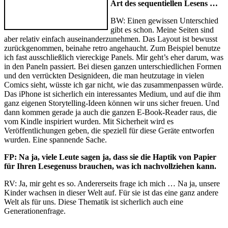
Art des sequentiellen Lesens …
BW: Einen gewissen Unterschied
gibt es schon. Meine Seiten sind
aber relativ einfach auseinanderzunehmen. Das Layout ist bewusst
zurückgenommen, beinahe retro angehaucht. Zum Beispiel benutze
ich fast ausschließlich viereckige Panels. Mir geht’s eher darum, was
in den Paneln passiert. Bei diesen ganzen unterschiedlichen Formen
und den verrückten Designideen, die man heutzutage in vielen
Comics sieht, wüsste ich gar nicht, wie das zusammenpassen würde.
Das iPhone ist sicherlich ein interessantes Medium, und auf die ihm
ganz eigenen Storytelling-Ideen können wir uns sicher freuen. Und
dann kommen gerade ja auch die ganzen E-Book-Reader raus, die
vom Kindle inspiriert wurden. Mit Sicherheit wird es
Veröffentlichungen geben, die speziell für diese Geräte entworfen
wurden. Eine spannende Sache.
FP: Na ja, viele Leute sagen ja, dass sie die Haptik von Papier
für Ihren Lesegenuss brauchen, was ich nachvollziehen kann.
RV: Ja, mir geht es so. Andererseits frage ich mich … Na ja, unsere
Kinder wachsen in dieser Welt auf. Für sie ist das eine ganz andere
Welt als für uns. Diese Thematik ist sicherlich auch eine
Generationenfrage.