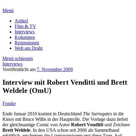
Menü
Artikel
Film & TV
Interviews
Kolumnen
Rezensionen
Welt am Draht
Menü schiessen
Interviews
Veröffentlicht am
7. November 2009
Interview mit Robert Venditti und Brett
Weldele (OmU)
Frauke
Ende Januar 2010 kommt in Deutschland
The Surrogates
in die
Kinos mit Bruce Willis in der Hauptrolle. Die Vorlage dazu liefert
der gleichnamige Comic von Autor
Robert Venditti
und Zeichner
Brett Weldele
. In den USA schon seit 2006 als Sammelband
erhältlich, erscheinen die Lizenzversionen erst diese Tage. Auf