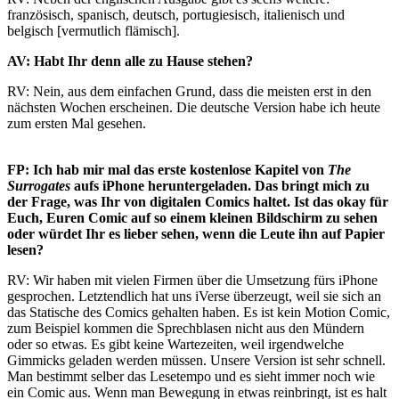
französisch, spanisch, deutsch, portugiesisch, italienisch und
belgisch [vermutlich flämisch].
AV: Habt Ihr denn alle zu Hause stehen?
RV: Nein, aus dem einfachen Grund, dass die meisten erst in den
nächsten Wochen erscheinen. Die deutsche Version habe ich heute
zum ersten Mal gesehen.
FP: Ich hab mir mal das erste kostenlose Kapitel von
The
Surrogates
aufs iPhone heruntergeladen. Das bringt mich zu
der Frage, was Ihr von digitalen Comics haltet. Ist das okay für
Euch, Euren Comic auf so einem kleinen Bildschirm zu sehen
oder würdet Ihr es lieber sehen, wenn die Leute ihn auf Papier
lesen?
RV: Wir haben mit vielen Firmen über die Umsetzung fürs iPhone
gesprochen. Letztendlich hat uns iVerse überzeugt, weil sie sich an
das Statische des Comics gehalten haben. Es ist kein Motion Comic,
zum Beispiel kommen die Sprechblasen nicht aus den Mündern
oder so etwas. Es gibt keine Wartezeiten, weil irgendwelche
Gimmicks geladen werden müssen. Unsere Version ist sehr schnell.
Man bestimmt selber das Lesetempo und es sieht immer noch wie
ein Comic aus. Wenn man Bewegung in etwas reinbringt, ist es halt