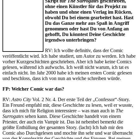
Skript für
The Surrogates
geschrieben,
ohne einen Künstler für das Projekt zu
haben und ohne einen Verlag im Rücken,
obwohl Du bei einem gearbeitet hast. Hast
Du das Ganze mehr aus Spaß in Angriff
genommen oder hast Du von Anfang an
gehofft, Du könntest Deine Geschichte
irgendwo unterbringen?
RV: Ich wollte definitiv, dass der Comic
veröffentlicht wird. Ich habe studiert, um Autor zu werden. Ich habe
vorher Kurzgeschichten geschrieben. Aber ich habe keine Comics
gelesen, während ich aufwuchs. Ich weiß nicht warum, ich tat es
einfach nicht. Im Jahr 2000 habe ich meinen ersten Comic gelesen
und beschloss, dass ich von nun an welche schreiben würde.
FP: Welcher Comic war das?
RV:
Astro City
Vol. 2 Nr. 4. Der erste Teil der „Confessor“-Story.
Ein Freund empfahl mir, diese Geschichte zu lesen, weil er wusste,
dass ich mich für Religion interessiere – was man auch in
The
Surrogates
sehen kann. Diese Geschichte handelt von einem
Priester, der auch ein Vampir ist. Das ist nebenbei bemerkt die
größte Enthüllung der gesamten Story. (lacht) Ich hab mir den
Comic also Durchgelesen und mochte ihn sehr und war überrascht
von der Komplexität der Geschichte und der Figuren. Bei meinen