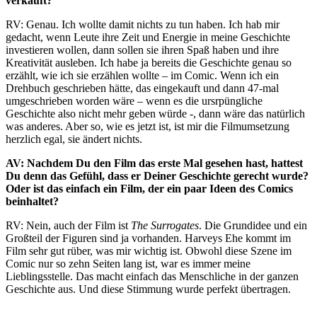
verkauft?
RV: Genau. Ich wollte damit nichts zu tun haben. Ich hab mir
gedacht, wenn Leute ihre Zeit und Energie in meine Geschichte
investieren wollen, dann sollen sie ihren Spaß haben und ihre
Kreativität ausleben. Ich habe ja bereits die Geschichte genau so
erzählt, wie ich sie erzählen wollte – im Comic. Wenn ich ein
Drehbuch geschrieben hätte, das eingekauft und dann 47-mal
umgeschrieben worden wäre – wenn es die ursrpüngliche
Geschichte also nicht mehr geben würde -, dann wäre das natürlich
was anderes. Aber so, wie es jetzt ist, ist mir die Filmumsetzung
herzlich egal, sie ändert nichts.
AV: Nachdem Du den Film das erste Mal gesehen hast, hattest
Du denn das Gefühl, dass er Deiner Geschichte gerecht wurde?
Oder ist das einfach ein Film, der ein paar Ideen des Comics
beinhaltet?
RV: Nein, auch der Film ist
The Surrogates
. Die Grundidee und ein
Großteil der Figuren sind ja vorhanden. Harveys Ehe kommt im
Film sehr gut rüber, was mir wichtig ist. Obwohl diese Szene im
Comic nur so zehn Seiten lang ist, war es immer meine
Lieblingsstelle. Das macht einfach das Menschliche in der ganzen
Geschichte aus. Und diese Stimmung wurde perfekt übertragen.