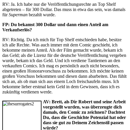
RV: Ja. Ich habe nur die Veröffentlichungsrechte an Top Shelf
abgetreten – für 300 Dollar. Das muss in etwa das sein, was damals
für
Superman
bezahlt wurde.
FP: Du bekamst 300 Dollar und dann einen Anteil am
Verkaufserlös?
RV: Richtig. Da ich mich für Top Shelf entschieden habe, besitze
ich alle Rechte. Was auch immer mit dem Comic geschieht, ich
bekomme meinen Anteil. Als der Film gemacht wurde, bekam ich
das Geld; als die Lizenz für die deutsche Veröffentlichung vergeben
wurde, bekam ich das Geld. Und ich verdiene Tantiemen an den
verkauften Comics. Ich mag es persönlich auch nicht besonders,
einen großen Honorarvorschuss zu bekommen. Ich möchte keinen
großen Vorschuss bekommen und diesen dann abarbeiten. Das fühlt
sich an, als ob man sich aus einem Loch freischaufeln muss. Ich
bekomme lieber erstmal kein Geld in dem Gewissen, dass ich es
zukünftig verdienen werde.
AV: Brett, als Dir Robert und seine Arbeit
vorgestellt wurden, was überzeugte dich
damals, den Comic zu zeichnen? Dachtest
Du, dass die Geschichte Potenzial hat oder
dass sie gut zu Deinem Zeichenstil passen
würde?