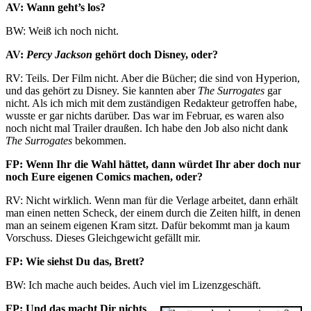
AV: Wann geht’s los?
BW: Weiß ich noch nicht.
AV:
Percy Jackson
gehört doch Disney, oder?
RV: Teils. Der Film nicht. Aber die Bücher; die sind von Hyperion,
und das gehört zu Disney. Sie kannten aber
The Surrogates
gar
nicht. Als ich mich mit dem zuständigen Redakteur getroffen habe,
wusste er gar nichts darüber. Das war im Februar, es waren also
noch nicht mal Trailer draußen. Ich habe den Job also nicht dank
The Surrogates
bekommen.
FP: Wenn Ihr die Wahl hättet, dann würdet Ihr aber doch nur
noch Eure eigenen Comics machen, oder?
RV: Nicht wirklich. Wenn man für die Verlage arbeitet, dann erhält
man einen netten Scheck, der einem durch die Zeiten hilft, in denen
man an seinem eigenen Kram sitzt. Dafür bekommt man ja kaum
Vorschuss. Dieses Gleichgewicht gefällt mir.
FP: Wie siehst Du das, Brett?
BW: Ich mache auch beides. Auch viel im Lizenzgeschäft.
FP: Und das macht Dir nichts