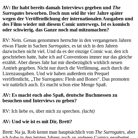
AV: Ihr habt bereits damals Interviews gegeben und
The
Surrogates
beworben. Doch nun seid ihr vier Jahre später
wegen der Veröffentlichung der internationalen Ausgaben und
des Films wieder mit diesem Comic unterwegs. Ist es komisch
oder schwierig, das Ganze noch mal mitzumachen?
RV: Nein. Genau genommen herrschte in den vergangenen Jahren
etwas Flaute in Sachen
Surrogates
, es tat sich in den Jahren
dazwischen nicht viel. Und da es der einzige Comic war, den ich
geschrieben hatte, habe ich auf Conventions immer nur das gleiche
erzählt. Aber dieses Jahr hat mir diesbezüglich wirklich neuen
Antrieb gegeben. Nicht nur durch die Verfilmung, auch durch die
Lizenzausgaben. Und wir haben außerdem ein Prequel
veröffentlicht, „The Surrogates: Flesh and Bones“. Das promoten
wir natürlich auch. Es macht schon eine Menge Spaß.
AV: Es macht euch also Spaß, deutsche Buchmessen zu
besuchen und Interviews zu geben?
RV: Ich liebe es, über mich zu sprechen.
(lacht)
AV: Und wie ist es mit Dir, Brett?
Brett: Na ja, Rob kennt man hauptsächlich von
The Surrogates
, aber
ich habe in den letzten Jahren auch an anderen Comics gearbeitet,