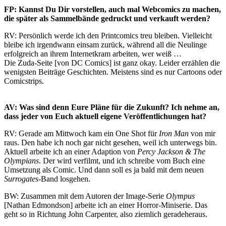
FP: Kannst Du Dir vorstellen, auch mal Webcomics zu machen,
die später als Sammelbände gedruckt und verkauft werden?
RV: Persönlich werde ich den Printcomics treu bleiben. Vielleicht
bleibe ich irgendwann einsam zurück, während all die Neulinge
erfolgreich an ihrem Internetkram arbeiten, wer weiß …
Die Zuda-Seite [von DC Comics] ist ganz okay. Leider erzählen die
wenigsten Beiträge Geschichten. Meistens sind es nur Cartoons oder
Comicstrips.
AV: Was sind denn Eure Pläne für die Zukunft? Ich nehme an,
dass jeder von Euch aktuell eigene Veröffentlichungen hat?
RV: Gerade am Mittwoch kam ein One Shot für
Iron Man
von mir
raus. Den habe ich noch gar nicht gesehen, weil ich unterwegs bin.
Aktuell arbeite ich an einer Adaption von
Percy Jackson & The
Olympians
. Der wird verfilmt, und ich schreibe vom Buch eine
Umsetzung als Comic. Und dann soll es ja bald mit dem neuen
Surrogates
-Band losgehen.
BW: Zusammen mit dem Autoren der Image-Serie
Olympus
[Nathan Edmondson] arbeite ich an einer Horror-Miniserie. Das
geht so in Richtung John Carpenter, also ziemlich geradeheraus.