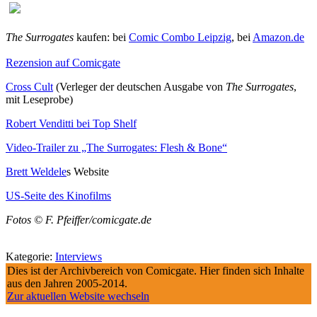
The Surrogates
kaufen: bei
Comic Combo Leipzig
, bei
Amazon.de
Rezension auf Comicgate
Cross Cult
(Verleger der deutschen Ausgabe von
The Surrogates
,
mit Leseprobe)
Robert Venditti bei Top Shelf
Video-Trailer zu „The Surrogates: Flesh & Bone“
Brett Weldele
s Website
US-Seite des Kinofilms
Fotos © F. Pfeiffer/comicgate.de
Kategorie:
Interviews
Dies ist der Archivbereich von Comicgate. Hier finden sich Inhalte
aus den Jahren 2005-2014.
Zur aktuellen Website wechseln