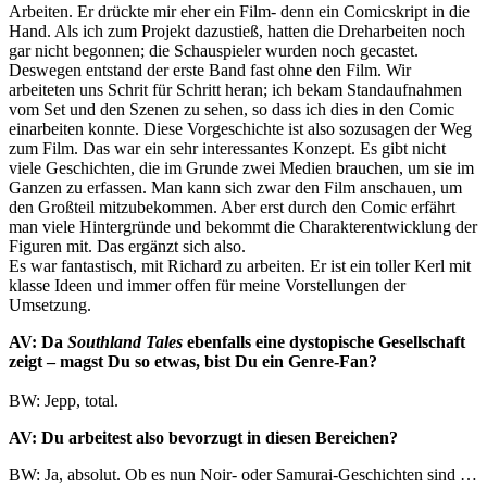
Arbeiten. Er drückte mir eher ein Film- denn ein Comicskript in die
Hand. Als ich zum Projekt dazustieß, hatten die Dreharbeiten noch
gar nicht begonnen; die Schauspieler wurden noch gecastet.
Deswegen entstand der erste Band fast ohne den Film. Wir
arbeiteten uns Schrit für Schritt heran; ich bekam Standaufnahmen
vom Set und den Szenen zu sehen, so dass ich dies in den Comic
einarbeiten konnte. Diese Vorgeschichte ist also sozusagen der Weg
zum Film. Das war ein sehr interessantes Konzept. Es gibt nicht
viele Geschichten, die im Grunde zwei Medien brauchen, um sie im
Ganzen zu erfassen. Man kann sich zwar den Film anschauen, um
den Großteil mitzubekommen. Aber erst durch den Comic erfährt
man viele Hintergründe und bekommt die Charakterentwicklung der
Figuren mit. Das ergänzt sich also.
Es war fantastisch, mit Richard zu arbeiten. Er ist ein toller Kerl mit
klasse Ideen und immer offen für meine Vorstellungen der
Umsetzung.
AV: Da
Southland Tales
ebenfalls eine dystopische Gesellschaft
zeigt – magst Du so etwas, bist Du ein Genre-Fan?
BW: Jepp, total.
AV: Du arbeitest also bevorzugt in diesen Bereichen?
BW: Ja, absolut. Ob es nun Noir- oder Samurai-Geschichten sind …