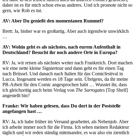
daher ist es für mich schon etwas anderes. Und ich promote nicht so
gern, wie Rob es tut.
AV: Aber Du genießt den momentanen Rummel?
Brett: Ja, bisher war es großartig. Aber auch irgendwie unwirklich
…
AV: Wohin geht es als nächstes, nach eurem Aufenthalt in
Deutschland? Besucht ihr noch andere Orte in Europa?
RV: Ja, wir reisen als nächstes weiter nach Frankreich. Dort machen
wir eine nette kleine Signiertour und dann geht es für einen Tag
nach Brüssel. Und danach nach Italien für das Comicfestival in
Lucca. Insgesamt werden es 18 Tage sein. Übrigens, da ihr meine
PR-Arbeit für den Comic angesprochen habt … Wusstet ihr, dass
ich gleichzeitig auch beim Verlag von
The Surrogates
[Top Shelf]
angestellt bin?
Frauke: Wir haben gelesen, dass Du dort in der Poststelle
angefangen hast …
RV: Ja, ich habe früher im Versand gearbeitet, als Nebenjob. Aber
ich arbeite immer noch für die Firma. Ich sehen meinen Redakteur
täglich und wir reden ständig miteinander, es war also ein ziemlich