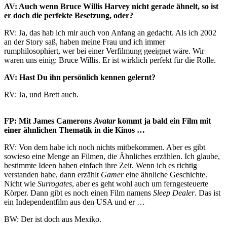
AV: Auch wenn Bruce Willis Harvey nicht gerade ähnelt, so ist
er doch die perfekte Besetzung, oder?
RV: Ja, das hab ich mir auch von Anfang an gedacht. Als ich 2002
an der Story saß, haben meine Frau und ich immer
rumphilosophiert, wer bei einer Verfilmung geeignet wäre. Wir
waren uns einig: Bruce Willis. Er ist wirklich perfekt für die Rolle.
AV: Hast Du ihn persönlich kennen gelernt?
RV: Ja, und Brett auch.
FP: Mit James Camerons
Avatar
kommt ja bald ein Film mit
einer ähnlichen Thematik in die Kinos …
RV: Von dem habe ich noch nichts mitbekommen. Aber es gibt
sowieso eine Menge an Filmen, die Ähnliches erzählen. Ich glaube,
bestimmte Ideen haben einfach ihre Zeit. Wenn ich es richtig
verstanden habe, dann erzählt
Gamer
eine ähnliche Geschichte.
Nicht wie
Surrogates
, aber es geht wohl auch um ferngesteuerte
Körper. Dann gibt es noch einen Film namens
Sleep Dealer
. Das ist
ein Independentfilm aus den USA und er …
BW: Der ist doch aus Mexiko.