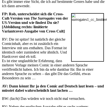
Es gibt immer eine Sicht, die ich auf bestimmte Genres habe und die
ich dann anwende.
FP: Rob, unterscheidet sich die Cross-
Cult-Version von
The Surrogates
von der
US-Version und wie findest Du sie?
[Abbildung rechts: limitierte
Variantcover-Ausgabe von Cross Cult]
RV: Die ist spitze! Ist natürlich der gleiche
Comicinhalt, aber es ist zusätzlich ein
Interview mit uns enthalten. Das Format ist
identisch oder zumindest sehr ähnlich. Und
Hardcover sind eh toll.
Es ist eine unglaubliche Erfahrung, dass
mehrere Verlage meinen Comic in einer anderen Sprache
veröffentlicht haben. Ich bin da sehr dankbar für. Ihn in einer
anderen Sprache zu sehen – das gibt Dir das Gefühl, etwas
Besonderes zu sein …
AV: Dann könnt Ihr ja den Comic auf Deutsch laut lesen – und
müsstet dabei wahrscheinlich laut lachen …
BW:
(lacht)
Das würden wir noch nicht mal versuchen.
RV: Neben der englischen Ausgabe gibt es sechs weitere: