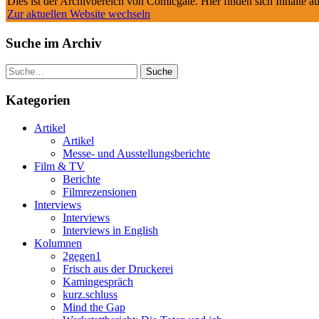
Dies ist der Archivbereich von Comicgate. Hier finden sich Inhalte 
Zur aktuellen Website wechseln
Suche im Archiv
Suche
Kategorien
Artikel
Artikel
Messe- und Ausstellungsberichte
Film & TV
Berichte
Filmrezensionen
Interviews
Interviews
Interviews in English
Kolumnen
2gegen1
Frisch aus der Druckerei
Kamingespräch
kurz.schluss
Mind the Gap