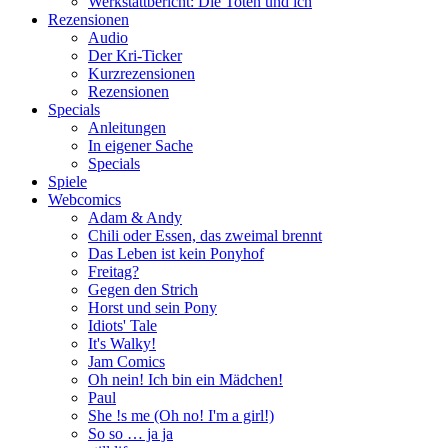
Werkstattbericht: Die Toten und ich
Rezensionen
Audio
Der Kri-Ticker
Kurzrezensionen
Rezensionen
Specials
Anleitungen
In eigener Sache
Specials
Spiele
Webcomics
Adam & Andy
Chili oder Essen, das zweimal brennt
Das Leben ist kein Ponyhof
Freitag?
Gegen den Strich
Horst und sein Pony
Idiots' Tale
It's Walky!
Jam Comics
Oh nein! Ich bin ein Mädchen!
Paul
She !s me (Oh no! I'm a girl!)
So so … ja ja