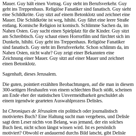
Mauer. Guy hält einen Vortrag. Guy steht im Berufsverkehr. Guy
geht ins Treppenhaus. Religiöse Fanatiker sind fanatisch. Guy sieht
eine Schildkröte. Guy sitzt auf einem Betonklotz und zeichnet eine
Mauer. Die Schildkröte ist weg, hihihi. Guy fährt eine leere Straße
entlang. Komische Religion ist komisch. Schlimme Sachen da, im
Nahen Osten. Guy sucht einen Spielplatz für die Kinder. Guy sitzt
am Schreibtisch. Guy schaut einen Horrorfilm und fürchtet sich im
Dunkeln, hihihi. Guy geht ins Treppenhaus. Religiöse Fanatiker
sind fanatisch. Guy steht im Berufsverkehr. Schon schlimm da, im
Nahen Osten, nicht wahr? Guy zeigt einer Bekannten eine
Zeichnung einer Mauer. Guy sitzt auf einer Mauer und zeichnet
einen Betonklotz.
Sagenhaft, dieses Jerusalem.
Die guten, pointiert erzählten Beobachtungen, auf die man in diesem
300-seitigen Heuhaufen von einem schlechten Buch stößt, scheinen
am Ende eher der statistischen Unvermeidbarkeit geschuldet als
einem irgendwie gearteten Auswahlprozess Delisles.
Ist
Chroniques de Jérusalem
ein politisch oder journalistisch
motiviertes Buch? Eine Haltung sucht man vergebens, und Delisle
sagt dem Leser nichts von Belang, was jemand, der ein solches
Buch liest, nicht schon längst wissen wird. Ist es persönlich
motiviert? Obwohl er andauernd durchs Bild latscht, gibt Delisle