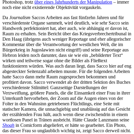
Photoshop, trotz
über eines Jahrhunderts der Manipulation
– immer
noch eine nicht existierende Objektivität vorgaukeln.
Da
Journalism
Saccos Arbeiten aus fast fünfzehn Jahren und für
verschiedenste Organe sammelt, wird deutlich, wie sehr Sacco sein
Handwerk perfektioniert hat, aber auch, wie abhängig er davon ist,
Raum zu erhalten. Sein Bericht über das Kriegsverbrechertribunal in
Den Haag (übrigens auch weniger Reportage und eher allegorischer
Kommentar über die Verantwortung der westlichen Welt, die im
Bürgerkrieg in Jugoslawien nicht eingriff) und seine Reportage aus
Hebron leiden noch darunter, dass sie wie ein „bebilderter Text“
wirken und teilweise sogar ohne die Bilder als Fließtext
funktionieren würden. Was auch daran liegt, dass Sacco hier auf eng
abgesteckter Seitenzahl arbeiten musste. Für die folgenden Arbeiten
hatte Sacco dann mehr Raum zugesprochen bekommen und
profitiert davon. Sacco verwendet ab der dritten Sektion des Buches
verschiedenste Stilmittel: Ganzseitige Darstellungen der
Verzweiflung, größere Panels, die die Einsamkeit einer Frau in ihrer
Unterkunft hervorheben, der Zoom auf die Augen eines von der
Folter in den Wahnsinn getriebenen Flüchtlings, eine Seite mit
statischer Kamera, die unnachgiebig und unablässig auf das Gesicht
der erzählenden Frau hält, auch wenn diese zwischendrin in einem
wortlosen Panel in Tränen ausbricht. Hätte Claude Lanzmann seine
Shoah
in Comicform abgeliefert, er hätte so gearbeitet. Ein Photo,
das dieser Frau so unglaublich wichtig ist, zeigt Sacco derweil nicht.