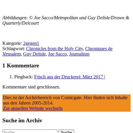
Abbildungen: © Joe Sacco/Metropolitan und Guy Delisle/Drawn &
Quarterly/Delcourt
Kategorie:
2gegen1
Schlagwort:
Chronicles from the Holy City
,
Chroniques de
Jérusalem
,
Guy Delisle
,
Joe Sacco
,
Journalism
1 Kommentare
Pingback:
Frisch aus der Druckerei: März 2017 |
Kommentare sind geschlossen.
Dies ist der Archivbereich von Comicgate. Hier finden sich Inhalte
aus den Jahren 2005-2014.
Zur aktuellen Website wechseln
Suche im Archiv
Suche