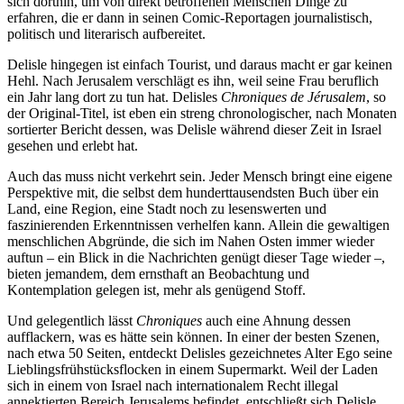
sich dorthin, um von direkt betroffenen Menschen Dinge zu
erfahren, die er dann in seinen Comic-Reportagen journalistisch,
politisch und literarisch aufbereitet.
Delisle hingegen ist einfach Tourist, und daraus macht er gar keinen
Hehl. Nach Jerusalem verschlägt es ihn, weil seine Frau beruflich
ein Jahr lang dort zu tun hat. Delisles
Chroniques de Jérusalem
, so
der Original-Titel, ist eben ein streng chronologischer, nach Monaten
sortierter Bericht dessen, was Delisle während dieser Zeit in Israel
gesehen und erlebt hat.
Auch das muss nicht verkehrt sein. Jeder Mensch bringt eine eigene
Perspektive mit, die selbst dem hunderttausendsten Buch über ein
Land, eine Region, eine Stadt noch zu lesenswerten und
faszinierenden Erkenntnissen verhelfen kann. Allein die gewaltigen
menschlichen Abgründe, die sich im Nahen Osten immer wieder
auftun – ein Blick in die Nachrichten genügt dieser Tage wieder –,
bieten jemandem, dem ernsthaft an Beobachtung und
Kontemplation gelegen ist, mehr als genügend Stoff.
Und gelegentlich lässt
Chroniques
auch eine Ahnung dessen
aufflackern, was es hätte sein können. In einer der besten Szenen,
nach etwa 50 Seiten, entdeckt Delisles gezeichnetes Alter Ego seine
Lieblingsfrühstücksflocken in einem Supermarkt. Weil der Laden
sich in einem von Israel nach internationalem Recht illegal
annektierten Bereich Jerusalems befindet, entschließt sich Delisle