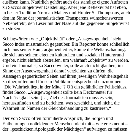
auslösen kann. Natürlich gehört auch das ständige eigene Auftreten
zu Saccos subjektiver Darstellung. Aber jene Reflexivität hat eben,
in bester Tradition Norman Mailers und Hunter S. Thompsons, auch
den im Sinne der journalistischen Transparenz wünschenswerten
Nebeneffekt, den Leser mit der Nase auf die gegebene Subjektivität
zu stoßen.
Schlagwörtern wie „Objektivität“ oder „Ausgewogenheit“ steht
Sacco indes misstrauisch gegenüber. Ein Reporter könne schließlich
nicht aus seiner Haut, argumentiert er, könne die Weltanschauung,
die sich aus seinem eigenen kulturellen und sozialen Hintergrund
ergebe, nicht einfach abstreifen, um wahrhaft „objektiv“ zu werden.
Und ein Journalist, so Sacco weiter, solle auch nicht glauben, im
Sinne der Ausgewogenheit darauf verzichten zu dürfen, die
Aussagen gegnerischer Seiten auf ihren jeweiligen Wahrheitsgehalt
zu überprüfen und für sein Publikum entsprechend einzuordnen.
„Die Wahrheit liegt in der Mitte“? Oft ein gefährlicher Fehlschluss,
findet Sacco. „Ausgewogenheit sollte kein Deckmantel für
Nachlässigkeit sein. […] Ziel des Journalisten muss es sein,
herauszufinden und zu berichten, was geschieht, und nicht, die
Wahrheit im Namen der Gleichbehandlung zu kastrieren.“
Der von Sacco offen formulierte Anspruch, die Sorgen und
Entbehrungen notleidender Menschen nicht mit – wie er es nennt –
der „geschickten Apologetik der Mächtigen“ aufwiegen zu müssen,