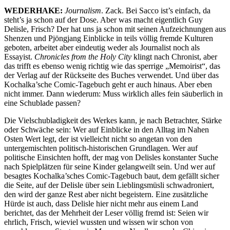
WEDERHAKE:
Journalism
. Zack. Bei Sacco ist’s einfach, da
steht’s ja schon auf der Dose. Aber was macht eigentlich Guy
Delisle, Frisch? Der hat uns ja schon mit seinen Aufzeichnungen aus
Shenzen und Pjöngjang Einblicke in teils völlig fremde Kulturen
geboten, arbeitet aber eindeutig weder als Journalist noch als
Essayist.
Chronicles from the Holy City
klingt nach Chronist, aber
das trifft es ebenso wenig richtig wie das sperrige „Memoirist“, das
der Verlag auf der Rückseite des Buches verwendet. Und über das
Kochalka’sche Comic-Tagebuch geht er auch hinaus. Aber eben
nicht immer. Dann wiederum: Muss wirklich alles fein säuberlich in
eine Schublade passen?
Die Vielschubladigkeit des Werkes kann, je nach Betrachter, Stärke
oder Schwäche sein: Wer auf Einblicke in den Alltag im Nahen
Osten Wert legt, der ist vielleicht nicht so angetan von den
untergemischten politisch-historischen Grundlagen. Wer auf
politische Einsichten hofft, der mag von Delisles konstanter Suche
nach Spielplätzen für seine Kinder gelangweilt sein. Und wer auf
besagtes Kochalka’sches Comic-Tagebuch baut, dem gefällt sicher
die Seite, auf der Delisle über sein Lieblingsmüsli schwadroniert,
den wird der ganze Rest aber nicht begeistern. Eine zusätzliche
Hürde ist auch, dass Delisle hier nicht mehr aus einem Land
berichtet, das der Mehrheit der Leser völlig fremd ist: Seien wir
ehrlich, Frisch, wieviel wussten und wissen wir schon von