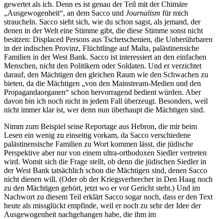
gewertet als ich. Denn es ist genau der Teil mit der Chimäre
„Ausgewogenheit“, an dem Sacco und
Journalism
für mich
straucheln. Sacco sieht sich, wie du schon sagst, als jemand, der
denen in der Welt eine Stimme gibt, die diese Stimme sonst nicht
besitzen: Displaced Persons aus Tschetschenien, die Unberührbaren
in der indischen Provinz, Flüchtlinge auf Malta, palästinensiche
Familien in der West Bank. Sacco ist interessiert an den einfachen
Menschen, nicht den Politikern oder Soldaten. Und er verzichtet
darauf, den Mächtigen den gleichen Raum wie den Schwachen zu
bieten, da die Mächtigen „von den Mainstream-Medien und den
Propagandaorganen“ schon hervorragend bedient würden. Aber
davon bin ich noch nicht in jedem Fall überzeugt. Besonders, weil
nicht immer klar ist, wer denn nun überhaupt die Mächtigen sind.
Nimm zum Beispiel seine Reportage aus Hebron, die mir beim
Lesen ein wenig zu einseitig vorkam, da Sacco verschiedene
palästinensische Familien zu Wort kommen lässt, die jüdische
Perspektive aber nur von einem ultra-orthodoxen Siedler vertreten
wird. Womit sich die Frage stellt, ob denn die jüdischen Siedler in
der West Bank tatsächlich schon die Mächtigen sind, denen Sacco
nicht dienen will. (Oder ob der Kriegsverbrecher in Den Haag noch
zu den Mächtigen gehört, jetzt wo er vor Gericht steht.) Und im
Nachwort zu diesem Teil erklärt Sacco sogar noch, dass er den Text
heute als missglückt empfinde, weil er noch zu sehr der Idee der
Ausgewogenheit nachgehangen habe, die ihm im