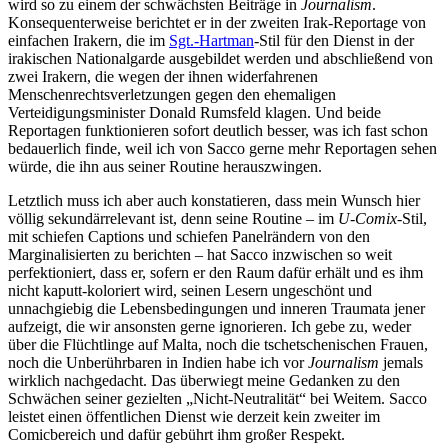
wird so zu einem der schwächsten Beiträge in
Journalism
.
Konsequenterweise berichtet er in der zweiten Irak-Reportage von
einfachen Irakern, die im
Sgt.-Hartman
-Stil für den Dienst in der
irakischen Nationalgarde ausgebildet werden und abschließend von
zwei Irakern, die wegen der ihnen widerfahrenen
Menschenrechtsverletzungen gegen den ehemaligen
Verteidigungsminister Donald Rumsfeld klagen. Und beide
Reportagen funktionieren sofort deutlich besser, was ich fast schon
bedauerlich finde, weil ich von Sacco gerne mehr Reportagen sehen
würde, die ihn aus seiner Routine herauszwingen.
Letztlich muss ich aber auch konstatieren, dass mein Wunsch hier
völlig sekundärrelevant ist, denn seine Routine – im
U-Comix
-Stil,
mit schiefen Captions und schiefen Panelrändern von den
Marginalisierten zu berichten – hat Sacco inzwischen so weit
perfektioniert, dass er, sofern er den Raum dafür erhält und es ihm
nicht kaputt-koloriert wird, seinen Lesern ungeschönt und
unnachgiebig die Lebensbedingungen und inneren Traumata jener
aufzeigt, die wir ansonsten gerne ignorieren. Ich gebe zu, weder
über die Flüchtlinge auf Malta, noch die tschetschenischen Frauen,
noch die Unberührbaren in Indien habe ich vor
Journalism
jemals
wirklich nachgedacht. Das überwiegt meine Gedanken zu den
Schwächen seiner gezielten „Nicht-Neutralität“ bei Weitem. Sacco
leistet einen öffentlichen Dienst wie derzeit kein zweiter im
Comicbereich und dafür gebührt ihm großer Respekt.