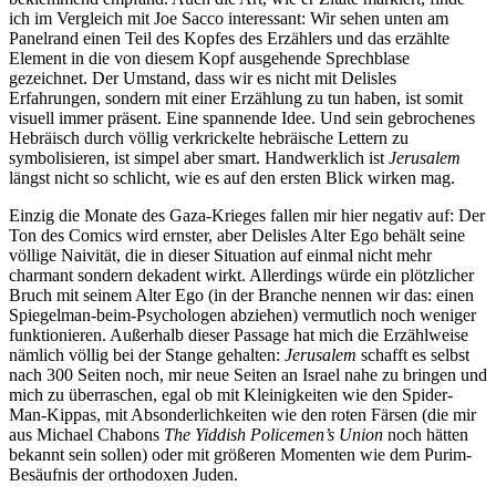
ich im Vergleich mit Joe Sacco interessant: Wir sehen unten am
Panelrand einen Teil des Kopfes des Erzählers und das erzählte
Element in die von diesem Kopf ausgehende Sprechblase
gezeichnet. Der Umstand, dass wir es nicht mit Delisles
Erfahrungen, sondern mit einer Erzählung zu tun haben, ist somit
visuell immer präsent. Eine spannende Idee. Und sein gebrochenes
Hebräisch durch völlig verkrickelte hebräische Lettern zu
symbolisieren, ist simpel aber smart. Handwerklich ist
Jerusalem
längst nicht so schlicht, wie es auf den ersten Blick wirken mag.
Einzig die Monate des Gaza-Krieges fallen mir hier negativ auf: Der
Ton des Comics wird ernster, aber Delisles Alter Ego behält seine
völlige Naivität, die in dieser Situation auf einmal nicht mehr
charmant sondern dekadent wirkt. Allerdings würde ein plötzlicher
Bruch mit seinem Alter Ego (in der Branche nennen wir das: einen
Spiegelman-beim-Psychologen abziehen) vermutlich noch weniger
funktionieren. Außerhalb dieser Passage hat mich die Erzählweise
nämlich völlig bei der Stange gehalten:
Jerusalem
schafft es selbst
nach 300 Seiten noch, mir neue Seiten an Israel nahe zu bringen und
mich zu überraschen, egal ob mit Kleinigkeiten wie den Spider-
Man-Kippas, mit Absonderlichkeiten wie den roten Färsen (die mir
aus Michael Chabons
The Yiddish Policemen’s Union
noch hätten
bekannt sein sollen) oder mit größeren Momenten wie dem Purim-
Besäufnis der orthodoxen Juden.