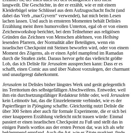
langweilt. Die Geschichte, in der er erzählt, wie er mit einem
Kleiderbügel seine Schlüssel aus dem Aufzugsschacht fischt (und
dabei das Verb „macGyvern“ verwendet), hat mich beim Lesen
lachen lassen. Und auch in ernsteren Momenten behält Delisles
Erzählung meist ihren humorvollen Unterton, egal ob er von einem
Zeichenworkshop berichtet, bei dem Teilnehmer aus religiösen
Gründen das Zeichnen von Menschen ablehnen, von
Hellsing
lesenden Pfarrern, der Normalität aller Beteiligten, wenn ein
israelischer Checkpoint mit Steinen beworfen wird, oder von einem
Moment des Zögerns, als er einen Apfel mampfend im Ramadan
durch die Straßen zieht. Daraus hervor geht das vielleicht größte
Lob, das ich Delisle für
Jerusalem
aussprechen kann: Dass er es
schafft, einen Comic aus und über Nahost vorzulegen, der charmant
und unaufgeregt daherkommt.
Jerusalem
ist Delisles bisher längstes Werk und gerät gelegentlich
ins Territorium des selbstgefälligen Abschweifens. Entweder, weil
ihm ein durchsetzungsfähiger Redakteur fehlte oder, weil
Jerusalem
kein Leitmotiv hat, das die Einzelelemente verbindet, wie es der
Papierflieger in
Pjöngjang
schaffte. Gleichzeitig nutzt Delisle die
über 300 Seiten aber auch für formale Experimente, die er sich bei
einer knapperen Erzählung vielleicht nicht trauen würde: Einmal
passiert er einen israelischen Checkpoint zu Fuß und stellt das in
einigen Panels wortlos aus der ersten Person dar, was ich als sehr
beklemmend empfand. Auch die Art, wie er Zitate markiert, finde