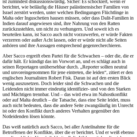
ist zumindest diskussionswürdig. Sicher: Es schockiert, wenn er
berichtet, wie beiläufig die Häuser palästinensischer Familien von
Israel zerstört werden, unter welchen Bedingungen Flüchtlinge in
Malta oder Inguschetien hausen müssen, oder dass Dalit-Familien in
Indien darauf angewiesen sind, ihre Nahrung von den Ratten
zurückzustehlen, um nicht zu verhungern. Und soweit ich es
beurteilen kann, ist Sacco auch nicht vorzuwerfen, er würde Fakten
verzerren oder außer Acht lassen, oder er würde nicht alle Seiten
anhören und ihre Aussagen entsprechend gegenrecherchieren.
Aber Sacco ergreift eben Partei für die Schwachen – oder die, die er
dafür hält. Er kündigt das im Vorwort an, und es schlägt auch in
seinen Reportagen unübersehbar durch. „Reporter sollten neutral
und unvoreingenommen für jene eintreten, die leiden“, zitiert er den
englischen Journalisten Robert Fisk. Daran ist auf den ersten Blick
wenig auszusetzen. Doch leider sind die Schwachen und die
Leidenden nicht immer eindeutig identifizier- und von den Starken
und Mächtigen trennbar. Und – das wird etwa im Nahostkonflikt
oder auf Malta deutlich – die Tatsache, dass eine Seite leidet, muss
auch nicht bedeuten, dass die andere Seite zwangsläufig im Unrecht
ist oder den Konflikt durch anderes Verhalten gegenüber den
Notleidenden lösen könnte.
Das weiß natürlich auch Sacco, bei aller Anteilnahme für die
Betroffenen der Konflikte, über die er berichtet. Und er weiß ebenso