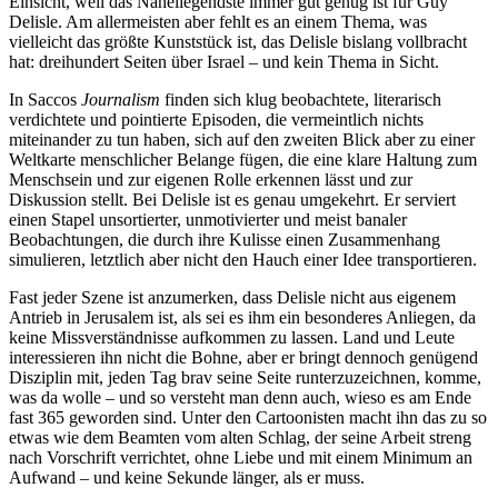
Einsicht, weil das Naheliegendste immer gut genug ist für Guy
Delisle. Am allermeisten aber fehlt es an einem Thema, was
vielleicht das größte Kunststück ist, das Delisle bislang vollbracht
hat: dreihundert Seiten über Israel – und kein Thema in Sicht.
In Saccos
Journalism
finden sich klug beobachtete, literarisch
verdichtete und pointierte Episoden, die vermeintlich nichts
miteinander zu tun haben, sich auf den zweiten Blick aber zu einer
Weltkarte menschlicher Belange fügen, die eine klare Haltung zum
Menschsein und zur eigenen Rolle erkennen lässt und zur
Diskussion stellt. Bei Delisle ist es genau umgekehrt. Er serviert
einen Stapel unsortierter, unmotivierter und meist banaler
Beobachtungen, die durch ihre Kulisse einen Zusammenhang
simulieren, letztlich aber nicht den Hauch einer Idee transportieren.
Fast jeder Szene ist anzumerken, dass Delisle nicht aus eigenem
Antrieb in Jerusalem ist, als sei es ihm ein besonderes Anliegen, da
keine Missverständnisse aufkommen zu lassen. Land und Leute
interessieren ihn nicht die Bohne, aber er bringt dennoch genügend
Disziplin mit, jeden Tag brav seine Seite runterzuzeichnen, komme,
was da wolle – und so versteht man denn auch, wieso es am Ende
fast 365 geworden sind. Unter den Cartoonisten macht ihn das zu so
etwas wie dem Beamten vom alten Schlag, der seine Arbeit streng
nach Vorschrift verrichtet, ohne Liebe und mit einem Minimum an
Aufwand – und keine Sekunde länger, als er muss.