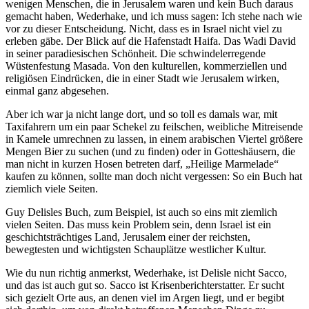
wenigen Menschen, die in Jerusalem waren und kein Buch daraus
gemacht haben, Wederhake, und ich muss sagen: Ich stehe nach wie
vor zu dieser Entscheidung. Nicht, dass es in Israel nicht viel zu
erleben gäbe. Der Blick auf die Hafenstadt Haifa. Das Wadi David
in seiner paradiesischen Schönheit. Die schwindelerregende
Wüstenfestung Masada. Von den kulturellen, kommerziellen und
religiösen Eindrücken, die in einer Stadt wie Jerusalem wirken,
einmal ganz abgesehen.
Aber ich war ja nicht lange dort, und so toll es damals war, mit
Taxifahrern um ein paar Schekel zu feilschen, weibliche Mitreisende
in Kamele umrechnen zu lassen, in einem arabischen Viertel größere
Mengen Bier zu suchen (und zu finden) oder in Gotteshäusern, die
man nicht in kurzen Hosen betreten darf, „Heilige Marmelade“
kaufen zu können, sollte man doch nicht vergessen: So ein Buch hat
ziemlich viele Seiten.
Guy Delisles Buch, zum Beispiel, ist auch so eins mit ziemlich
vielen Seiten. Das muss kein Problem sein, denn Israel ist ein
geschichtsträchtiges Land, Jerusalem einer der reichsten,
bewegtesten und wichtigsten Schauplätze westlicher Kultur.
Wie du nun richtig anmerkst, Wederhake, ist Delisle nicht Sacco,
und das ist auch gut so. Sacco ist Krisenberichterstatter. Er sucht
sich gezielt Orte aus, an denen viel im Argen liegt, und er begibt