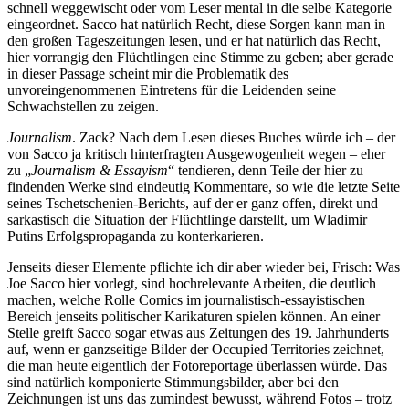
schnell weggewischt oder vom Leser mental in die selbe Kategorie
eingeordnet. Sacco hat natürlich Recht, diese Sorgen kann man in
den großen Tageszeitungen lesen, und er hat natürlich das Recht,
hier vorrangig den Flüchtlingen eine Stimme zu geben; aber gerade
in dieser Passage scheint mir die Problematik des
unvoreingenommenen Eintretens für die Leidenden seine
Schwachstellen zu zeigen.
Journalism
. Zack? Nach dem Lesen dieses Buches würde ich – der
von Sacco ja kritisch hinterfragten Ausgewogenheit wegen – eher
zu „
Journalism & Essayism
“ tendieren, denn Teile der hier zu
findenden Werke sind eindeutig Kommentare, so wie die letzte Seite
seines Tschetschenien-Berichts, auf der er ganz offen, direkt und
sarkastisch die Situation der Flüchtlinge darstellt, um Wladimir
Putins Erfolgspropaganda zu konterkarieren.
Jenseits dieser Elemente pflichte ich dir aber wieder bei, Frisch: Was
Joe Sacco hier vorlegt, sind hochrelevante Arbeiten, die deutlich
machen, welche Rolle Comics im journalistisch-essayistischen
Bereich jenseits politischer Karikaturen spielen können. An einer
Stelle greift Sacco sogar etwas aus Zeitungen des 19. Jahrhunderts
auf, wenn er ganzseitige Bilder der Occupied Territories zeichnet,
die man heute eigentlich der Fotoreportage überlassen würde. Das
sind natürlich komponierte Stimmungsbilder, aber bei den
Zeichnungen ist uns das zumindest bewusst, während Fotos – trotz