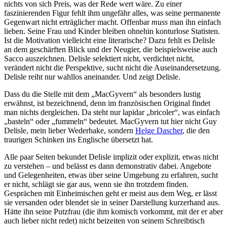
nichts von sich Preis, was der Rede wert wäre. Zu einer
faszinierenden Figur fehlt ihm ungefähr alles, was seine permanente
Gegenwart nicht erträglicher macht. Offenbar
muss
man ihn einfach
lieben. Seine Frau und Kinder bleiben ohnehin konturlose Statisten.
Ist die Motivation vielleicht eine literarische? Dazu fehlt es Delisle
an dem geschärften Blick und der Neugier, die beispielsweise auch
Sacco auszeichnen. Delisle selektiert nicht, verdichtet nicht,
verändert nicht die Perspektive, sucht nicht die Auseinandersetzung.
Delisle reiht nur wahllos aneinander. Und zeigt Delisle.
Dass du die Stelle mit dem „MacGyvern“ als besonders lustig
erwähnst, ist bezeichnend, denn im französischen Original findet
man nichts dergleichen. Da steht nur lapidar „bricoler“, was einfach
„basteln“ oder „fummeln“ bedeutet. MacGyvern tut hier nicht Guy
Delisle, mein lieber Wederhake, sondern
Helge Dascher
, die den
traurigen Schinken ins Englische übersetzt hat.
Alle paar Seiten bekundet Delisle implizit oder explizit, etwas nicht
zu verstehen – und belässt es dann demonstrativ dabei. Angebote
und Gelegenheiten, etwas über seine Umgebung zu erfahren, sucht
er nicht, schlägt sie gar aus, wenn sie ihn trotzdem finden.
Gesprächen mit Einheimischen geht er meist aus dem Weg, er lässt
sie versanden oder blendet sie in seiner Darstellung kurzerhand aus.
Hätte ihn seine Putzfrau (die ihm komisch vorkommt, mit der er aber
auch lieber nicht redet) nicht beizeiten von seinem Schreibtisch