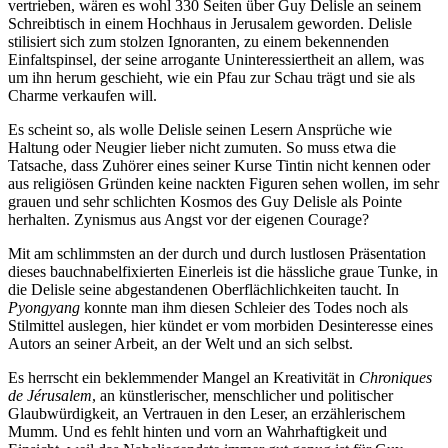
vertrieben, wären es wohl 330 Seiten über Guy Delisle an seinem
Schreibtisch in einem Hochhaus in Jerusalem geworden. Delisle
stilisiert sich zum stolzen Ignoranten, zu einem bekennenden
Einfaltspinsel, der seine arrogante Uninteressiertheit an allem, was
um ihn herum geschieht, wie ein Pfau zur Schau trägt und sie als
Charme verkaufen will.
Es scheint so, als wolle Delisle seinen Lesern Ansprüche wie
Haltung oder Neugier lieber nicht zumuten. So muss etwa die
Tatsache, dass Zuhörer eines seiner Kurse Tintin nicht kennen oder
aus religiösen Gründen keine nackten Figuren sehen wollen, im sehr
grauen und sehr schlichten Kosmos des Guy Delisle als Pointe
herhalten. Zynismus aus Angst vor der eigenen Courage?
Mit am schlimmsten an der durch und durch lustlosen Präsentation
dieses bauchnabelfixierten Einerleis ist die hässliche graue Tunke, in
die Delisle seine abgestandenen Oberflächlichkeiten taucht. In
Pyongyang
konnte man ihm diesen Schleier des Todes noch als
Stilmittel auslegen, hier kündet er vom morbiden Desinteresse eines
Autors an seiner Arbeit, an der Welt und an sich selbst.
Es herrscht ein beklemmender Mangel an Kreativität in
Chroniques
de Jérusalem
, an künstlerischer, menschlicher und politischer
Glaubwürdigkeit, an Vertrauen in den Leser, an erzählerischem
Mumm. Und es fehlt hinten und vorn an Wahrhaftigkeit und