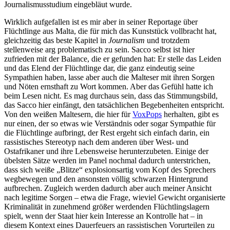
Journalismusstudium eingebläut wurde.
Wirklich aufgefallen ist es mir aber in seiner Reportage über
Flüchtlinge aus Malta, die für mich das Kunststück vollbracht hat,
gleichzeitig das beste Kapitel in
Journalism
und trotzdem
stellenweise arg problematisch zu sein. Sacco selbst ist hier
zufrieden mit der Balance, die er gefunden hat: Er stelle das Leiden
und das Elend der Flüchtlinge dar, die ganz eindeutig seine
Sympathien haben, lasse aber auch die Malteser mit ihren Sorgen
und Nöten ernsthaft zu Wort kommen. Aber das Gefühl hatte ich
beim Lesen nicht. Es mag durchaus sein, dass das Stimmungsbild,
das Sacco hier einfängt, den tatsächlichen Begebenheiten entspricht.
Von den weißen Maltesern, die hier für
VoxPops
herhalten, gibt es
nur einen, der so etwas wie Verständnis oder sogar Sympathie für
die Flüchtlinge aufbringt, der Rest ergeht sich einfach darin, ein
rassistisches Stereotyp nach dem anderen über West- und
Ostafrikaner und ihre Lebensweise herunterzubeten. Einige der
übelsten Sätze werden im Panel nochmal dadurch unterstrichen,
dass sich weiße „Blitze“ explosionsartig vom Kopf des Sprechers
wegbewegen und den ansonsten völlig schwarzen Hintergrund
aufbrechen. Zugleich werden dadurch aber auch meiner Ansicht
nach legitime Sorgen – etwa die Frage, wieviel Gewicht organisierte
Kriminalität in zunehmend größer werdenden Flüchtlingslagern
spielt, wenn der Staat hier kein Interesse an Kontrolle hat – in
diesem Kontext eines Dauerfeuers an rassistischen Vorurteilen zu