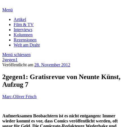
Menü
Artikel
Film & TV
Interviews
Kolumnen
Rezensionen
Welt am Draht
Menü schiessen
2gegen1
Veröffentlicht am
28. November 2012
2gegen1: Gratisrevue von Neunte Künst,
Aufzug 7
Marc-Oliver Frisch
Aufmerksamen Beobachtern ist es nicht entgangen: Immer
wieder kommt es vor, dass Comics veröffentlicht werden, oft
sogar für Geld. Die Comicgate-Redakteure Wederhake und