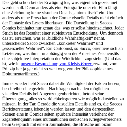
Das geht schon bei der Erwägung los, was eigentlich gezeichnet
werden soll. Denn anders als eine Fotografie oder ein Film fängt
eine Zeichnung keine visuellen Details „automatisch“ ein. Und
anders als reine Prosa kann der Comic visuelle Details nicht einfach
der Fantasie des Lesers überlassen. Die Darstellung in Saccos
Comics beinhaltet nur genau das, was er selbst hineinzeichnet. Jeder
Strich ist das Resultat einer subjektiven Entscheidung. Um dennoch
das zu erreichen, was er „bildliche Wahrhaftigkeit“ nennt,
unterscheidet Sacco zwischen „konkreter Wahrheit“ und
„essenzieller Wahrheit“. Ein Cartoonist, so Sacco, orientiere sich an
Letzterem, was ihm – unabhängig von der Art seines Zeichenstils –
eine subjektive Interpretation der Wirklichkeit zugestehe. (Und das
ist, wie in
unserer Besprechung von Kleists
Boxer
erwähnt, vom
Prinzip her ja gar nicht so weit weg von der Philosophie eines
Dokumentarfilmers.)
Immer wieder hebt Sacco dabei die Wichtigkeit der Fakten hervor,
beschreibt seine gezielten Nachfragen nach allen möglichen
visuellen Details bei Augenzeugenberichten, betont seine
Überzeugung, alles so wirklichkeitsgetreu wie möglich darstellen zu
müssen. In der Tat: Gerade die visuellen Details sind es, die Saccos
Berichterstattung lebendig werden lassen und den dargestellten
Szenen eine in Comics selten spürbare Intensität verleihen: der
Zigarettenqualm eines mutmaßlichen serbischen Kriegsverbrechers
beim Gespräch mit einem Journalisten; die Brosche am bizarr