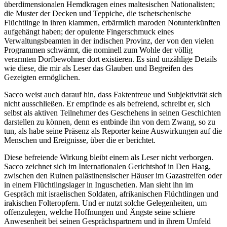
überdimensionalen Hemdkragen eines maltesischen Nationalisten;
die Muster der Decken und Teppiche, die tschetschenische
Flüchtlinge in ihren klammen, erbärmlich maroden Notunterkünften
aufgehängt haben; der opulente Fingerschmuck eines
Verwaltungsbeamten in der indischen Provinz, der von den vielen
Programmen schwärmt, die nominell zum Wohle der völlig
verarmten Dorfbewohner dort existieren. Es sind unzählige Details
wie diese, die mir als Leser das Glauben und Begreifen des
Gezeigten ermöglichen.
Sacco weist auch darauf hin, dass Faktentreue und Subjektivität sich
nicht ausschließen. Er empfinde es als befreiend, schreibt er, sich
selbst als aktiven Teilnehmer des Geschehens in seinen Geschichten
darstellen zu können, denn es entbinde ihn von dem Zwang, so zu
tun, als habe seine Präsenz als Reporter keine Auswirkungen auf die
Menschen und Ereignisse, über die er berichtet.
Diese befreiende Wirkung bleibt einem als Leser nicht verborgen.
Sacco zeichnet sich im Internationalen Gerichtshof in Den Haag,
zwischen den Ruinen palästinensischer Häuser im Gazastreifen oder
in einem Flüchtlingslager in Inguschetien. Man sieht ihn im
Gespräch mit israelischen Soldaten, afrikanischen Flüchtlingen und
irakischen Folteropfern. Und er nutzt solche Gelegenheiten, um
offenzulegen, welche Hoffnungen und Ängste seine schiere
Anwesenheit bei seinen Gesprächspartnern und in ihrem Umfeld