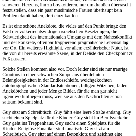
schweren Herzens, ihn zu boykottieren, nur um draußen überrascht
festzustellen, dass ein paar muslimische Frauen überhaupt kein
Problem damit haben, dort einzukaufen.
Es ist eine schöne Anekdote, die vieles auf den Punkt bringt: den
Fakt der völkerrechtswidrigen israelischen Besetzungen, die
Schwierigkeit des internationalen Umgangs mit dem Nahostkonflikt
und der konkrete, offenbar frappierend pragmatische Lebensalltag
vor Ort. Ein weiteres Highlight, vor allem erzählerischer Natur, ist
die von dir bereits erwähnte Szene, in der Delisle den Checkpoint zu
Fuß passiert.
Solche Stellen kommen also vor. Doch leider sind sie nur traurige
Croutons in einer schwachen Suppe aus überdehnten
Belanglosigkeiten in der Endlosschleife, weichgekochten
autobiographischen Standardsituationen, billigen Witzchen, faden
Anekdötchen und jeder Menge Bilder, für die man gar nicht
irgendwo hinfliegen muss, weil sie aus den Nachrichten schon
sattsam bekannt sind.
Guy sitzt am Schreibtisch. Guy fährt eine leere Straße entlang. Guy
sucht einen Spielplatz für die Kinder. Guy steht im Berufsverkehr.
Guy geht ins Treppenhaus. Guy sucht einen Spielplatz für die
Kinder. Religiöse Fanatiker sind fanatisch. Guy sitzt am
Schreibtisch. Guy sitzt auf einem Betonklotz und zeichnet eine