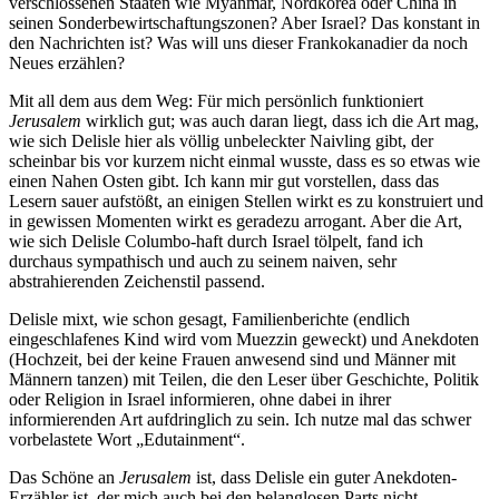
verschlossenen Staaten wie Myanmar, Nordkorea oder China in
seinen Sonderbewirtschaftungszonen? Aber Israel? Das konstant in
den Nachrichten ist? Was will uns dieser Frankokanadier da noch
Neues erzählen?
Mit all dem aus dem Weg: Für mich persönlich funktioniert
Jerusalem
wirklich gut; was auch daran liegt, dass ich die Art mag,
wie sich Delisle hier als völlig unbeleckter Naivling gibt, der
scheinbar bis vor kurzem nicht einmal wusste, dass es so etwas wie
einen Nahen Osten gibt. Ich kann mir gut vorstellen, dass das
Lesern sauer aufstößt, an einigen Stellen wirkt es zu konstruiert und
in gewissen Momenten wirkt es geradezu arrogant. Aber die Art,
wie sich Delisle Columbo-haft durch Israel tölpelt, fand ich
durchaus sympathisch und auch zu seinem naiven, sehr
abstrahierenden Zeichenstil passend.
Delisle mixt, wie schon gesagt, Familienberichte (endlich
eingeschlafenes Kind wird vom Muezzin geweckt) und Anekdoten
(Hochzeit, bei der keine Frauen anwesend sind und Männer mit
Männern tanzen) mit Teilen, die den Leser über Geschichte, Politik
oder Religion in Israel informieren, ohne dabei in ihrer
informierenden Art aufdringlich zu sein. Ich nutze mal das schwer
vorbelastete Wort „Edutainment“.
Das Schöne an
Jerusalem
ist, dass Delisle ein guter Anekdoten-
Erzähler ist, der mich auch bei den belanglosen Parts nicht