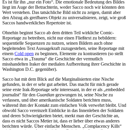
Es ist für ihn „nur ein Foto“. Die emotionale Bedeutung des Bildes
liegt im Auge der Betrachterin, weder Sacco noch wir könnten den
Wert verstehen. Das tatsächliche Bild nicht zu zeigen, damit aber
den Abzug als greifbares Objekt zu universalisieren, zeigt, wie groß
Saccos handwerkliches Repertoire ist.
Ohnehin beginnt Sacco ab dem dritten Teil wirkliche Comic-
Reportage zu betreiben, nicht nur einen Fließtext zu bebildern:
sequentielle Sequenzen zu nutzen, seinen Bildern auch ohne
begleitenden Text Aussagekraft zuzugestehen, seine Reportage mit
einem
Cold open
zu beginnen, Elemente zu kontrastieren (so stellt
Sacco etwa in „Trauma“ die Geschichte der vermutlich
misshandelten Iraker der medialen Aufbereitung ihrer Geschichte in
Washington D.C. gegenüber).
Sacco hat mit dem Blick auf die Marginalisierten eine Nische
gefunden, in der er sehr gut arbeitet. Das macht für mich gerade
seine erste Irak-Reportage sehr interessant, in der er als „embedded
journalist“ für den
Guardian
gezwungen ist, seine Nische zu
verlassen, und über amerikanische Soldaten berichten muss,
während ihm der Kontakt zum einfachen Volk verwehrt bleibt. Und
obwohl Sacco vereinzelt Einblicke in das Innenleben der Soldaten
und deren Schwierigkeiten bietet, merkt man der Geschichte an,
dass es nicht Saccos Metier ist, dass er lieber über etwas anderes
berichten würde. Über einfache Menschen. „Complacency Kills“