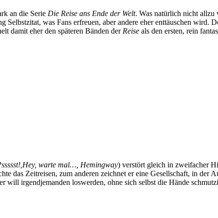
ark an die Serie
Die Reise ans Ende der Welt
. Was natürlich nicht allzu
ung Selbstzitat, was Fans erfreuen, aber andere eher enttäuschen wird. 
nelt damit eher den späteren Bänden der
Reise
als den ersten, rein fant
Pssssst!,Hey, warte mal…, Hemingway
) verstört gleich in zweifacher H
hte das Zeitreisen, zum anderen zeichnet er eine Gesellschaft, in der Au
 will irgendjemanden loswerden, ohne sich selbst die Hände schmutzig z