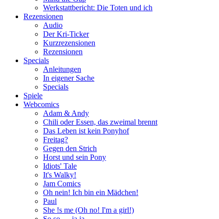
Werkstattbericht: Die Toten und ich
Rezensionen
Audio
Der Kri-Ticker
Kurzrezensionen
Rezensionen
Specials
Anleitungen
In eigener Sache
Specials
Spiele
Webcomics
Adam & Andy
Chili oder Essen, das zweimal brennt
Das Leben ist kein Ponyhof
Freitag?
Gegen den Strich
Horst und sein Pony
Idiots' Tale
It's Walky!
Jam Comics
Oh nein! Ich bin ein Mädchen!
Paul
She !s me (Oh no! I'm a girl!)
So so … ja ja