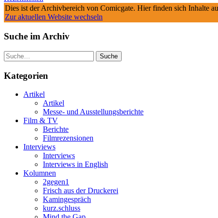
Dies ist der Archivbereich von Comicgate. Hier finden sich Inhalte 
Zur aktuellen Website wechseln
Suche im Archiv
Suche
Kategorien
Artikel
Artikel
Messe- und Ausstellungsberichte
Film & TV
Berichte
Filmrezensionen
Interviews
Interviews
Interviews in English
Kolumnen
2gegen1
Frisch aus der Druckerei
Kamingespräch
kurz.schluss
Mind the Gap