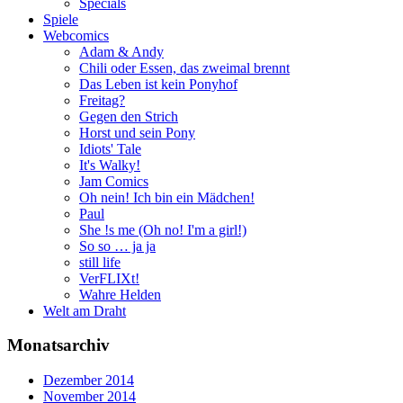
Specials
Spiele
Webcomics
Adam & Andy
Chili oder Essen, das zweimal brennt
Das Leben ist kein Ponyhof
Freitag?
Gegen den Strich
Horst und sein Pony
Idiots' Tale
It's Walky!
Jam Comics
Oh nein! Ich bin ein Mädchen!
Paul
She !s me (Oh no! I'm a girl!)
So so … ja ja
still life
VerFLIXt!
Wahre Helden
Welt am Draht
Monatsarchiv
Dezember 2014
November 2014