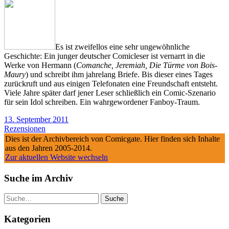
Es ist zweifellos eine sehr ungewöhnliche
Geschichte: Ein junger deutscher Comicleser ist vernarrt in die
Werke von Hermann (
Comanche, Jeremiah, Die Türme von Bois-
Maury
) und schreibt ihm jahrelang Briefe. Bis dieser eines Tages
zurückruft und aus einigen Telefonaten eine Freundschaft entsteht.
Viele Jahre später darf jener Leser schließlich ein Comic-Szenario
für sein Idol schreiben. Ein wahrgewordener Fanboy-Traum.
13. September 2011
Rezensionen
Dies ist der Archivbereich von Comicgate. Hier finden sich Inhalte
aus den Jahren 2005-2014.
Zur aktuellen Website wechseln
Suche im Archiv
Suche
Kategorien