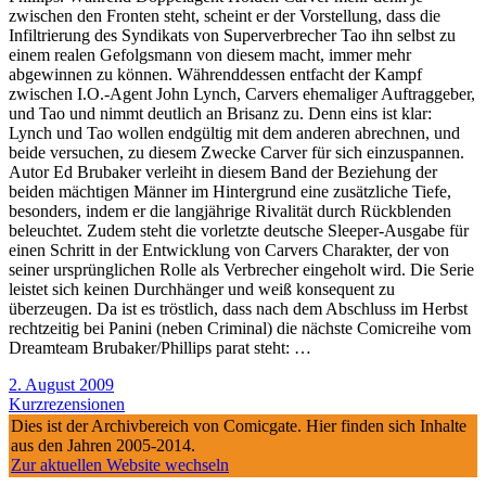
zwischen den Fronten steht, scheint er der Vorstellung, dass die
Infiltrierung des Syndikats von Superverbrecher Tao ihn selbst zu
einem realen Gefolgsmann von diesem macht, immer mehr
abgewinnen zu können. Währenddessen entfacht der Kampf
zwischen I.O.-Agent John Lynch, Carvers ehemaliger Auftraggeber,
und Tao und nimmt deutlich an Brisanz zu. Denn eins ist klar:
Lynch und Tao wollen endgültig mit dem anderen abrechnen, und
beide versuchen, zu diesem Zwecke Carver für sich einzuspannen.
Autor Ed Brubaker verleiht in diesem Band der Beziehung der
beiden mächtigen Männer im Hintergrund eine zusätzliche Tiefe,
besonders, indem er die langjährige Rivalität durch Rückblenden
beleuchtet. Zudem steht die vorletzte deutsche Sleeper-Ausgabe für
einen Schritt in der Entwicklung von Carvers Charakter, der von
seiner ursprünglichen Rolle als Verbrecher eingeholt wird. Die Serie
leistet sich keinen Durchhänger und weiß konsequent zu
überzeugen. Da ist es tröstlich, dass nach dem Abschluss im Herbst
rechtzeitig bei Panini (neben Criminal) die nächste Comicreihe vom
Dreamteam Brubaker/Phillips parat steht: …
2. August 2009
Kurzrezensionen
Dies ist der Archivbereich von Comicgate. Hier finden sich Inhalte
aus den Jahren 2005-2014.
Zur aktuellen Website wechseln