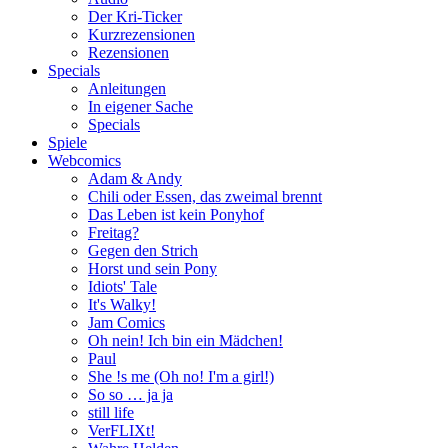
Der Kri-Ticker
Kurzrezensionen
Rezensionen
Specials
Anleitungen
In eigener Sache
Specials
Spiele
Webcomics
Adam & Andy
Chili oder Essen, das zweimal brennt
Das Leben ist kein Ponyhof
Freitag?
Gegen den Strich
Horst und sein Pony
Idiots' Tale
It's Walky!
Jam Comics
Oh nein! Ich bin ein Mädchen!
Paul
She !s me (Oh no! I'm a girl!)
So so … ja ja
still life
VerFLIXt!