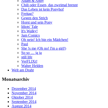
Adam & Andy
Chili oder Essen, das zweimal brennt
Das Leben ist kein Ponyhof
Freitag?
Gegen den Strich
Horst und sein Pony
Idiots' Tale
It's Walky!
Jam Comics
Oh nein! Ich bin ein Mädchen!
Paul
She !s me (Oh no! I'm a girl!)
So so … ja ja
still life
VerFLIXt!
Wahre Helden
Welt am Draht
Monatsarchiv
Dezember 2014
November 2014
Oktober 2014
September 2014
August 2014