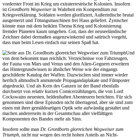
vorderster Front im Krieg um extraterrestrische Kolonien. Insofern
ist
Grordborts Wegweiser
in Wahrheit ein Kompendium zur
Kriegsverklärung. Soldaten werden glorifiziert, Außerirdische brutal
ausgemerzt und Tötungsmaschinen frei Haus geliefert. Zynischer
könnte man mit dem heiklen Thema Krieg und Kolonisierung
fremder Planeten kaum umgehen. Gut, dass der neuseeländische
Zeichner dabei dermaßen augenzwinkernd und satirisch vorgeht,
dass man beim Lesen einfach nur seinen Spaß hat.
Und
von dem bekommt man reichlich: Verzeichnisse von Fahrzeugen,
der Fauna von Mars und Venus und den Alien-Gegnern erweitern
das Hintergrundwissen in ähnlicher Weise wie der eingangs
geschilderte Katalog der Waffen. Dazwischen sind immer wieder
herrlich altmodisch anmutende Propagandaplakate und Filmposter
abgedruckt. Und als Kern des Ganzen ist der Band ebenfalls
durchsetzt von relativ kurzen Comicerzählungen, die von Lord
Cockswains neuesten, heldenhaften Abenteuern berichten. Für sich
genommen sind diese Episoden nicht überragend, aber sie sind zum
einen mit ihrer gemäldeartigen Optik sehr aufwändig gestaltet und
machen andererseits in der Gesamtschau aller vielfältigen
Komponenten des Bandes mehr als Sinn.
Insofern sollte man
Dr. Grordborts glorreichen Wegweiser zum
Triumph
, nicht nur wegen des recht hohen Anteils an Nicht-