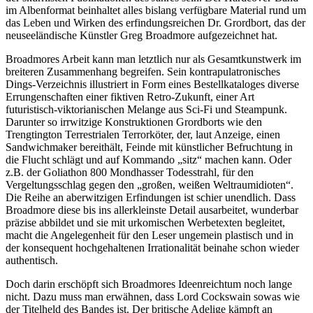
im Albenformat beinhaltet alles bislang verfügbare Material rund um
das Leben und Wirken des erfindungsreichen Dr. Grordbort, das der
neuseeländische Künstler Greg Broadmore aufgezeichnet hat.
Broadmores Arbeit kann man letztlich nur als Gesamtkunstwerk im
breiteren Zusammenhang begreifen. Sein kontrapulatronisches
Dings-Verzeichnis illustriert in Form eines Bestellkataloges diverse
Errungenschaften einer fiktiven Retro-Zukunft, einer Art
futuristisch-viktorianischen Melange aus Sci-Fi und Steampunk.
Darunter so irrwitzige Konstruktionen Grordborts wie den
Trengtington Terrestrialen Terrorköter, der, laut Anzeige, einen
Sandwichmaker bereithält, Feinde mit künstlicher Befruchtung in
die Flucht schlägt und auf Kommando „sitz“ machen kann. Oder
z.B. der Goliathon 800 Mondhasser Todesstrahl, für den
Vergeltungsschlag gegen den „großen, weißen Weltraumidioten“.
Die Reihe an aberwitzigen Erfindungen ist schier unendlich. Dass
Broadmore diese bis ins allerkleinste Detail ausarbeitet, wunderbar
präzise abbildet und sie mit urkomischen Werbetexten begleitet,
macht die Angelegenheit für den Leser ungemein plastisch und in
der konsequent hochgehaltenen Irrationalität beinahe schon wieder
authentisch.
Doch darin erschöpft sich Broadmores Ideenreichtum noch lange
nicht. Dazu muss man erwähnen, dass Lord Cockswain sowas wie
der Titelheld des Bandes ist. Der britische Adelige kämpft an