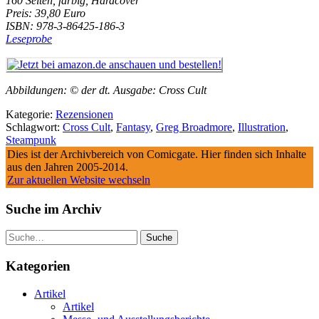
160 Seiten, farbig, Hardcover
Preis: 39,80 Euro
ISBN: 978-3-86425-186-3
Leseprobe
Abbildungen: © der dt. Ausgabe: Cross Cult
Kategorie:
Rezensionen
Schlagwort:
Cross Cult
,
Fantasy
,
Greg Broadmore
,
Illustration
,
Steampunk
Dies ist der Archivbereich von Comicgate. Hier finden sich Inhalte
aus den Jahren 2005-2014.
Zur aktuellen Website wechseln
Suche im Archiv
Suche
Kategorien
Artikel
Artikel