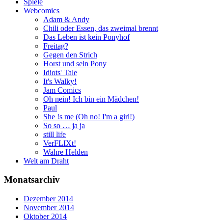
Spiele
Webcomics
Adam & Andy
Chili oder Essen, das zweimal brennt
Das Leben ist kein Ponyhof
Freitag?
Gegen den Strich
Horst und sein Pony
Idiots' Tale
It's Walky!
Jam Comics
Oh nein! Ich bin ein Mädchen!
Paul
She !s me (Oh no! I'm a girl!)
So so … ja ja
still life
VerFLIXt!
Wahre Helden
Welt am Draht
Monatsarchiv
Dezember 2014
November 2014
Oktober 2014