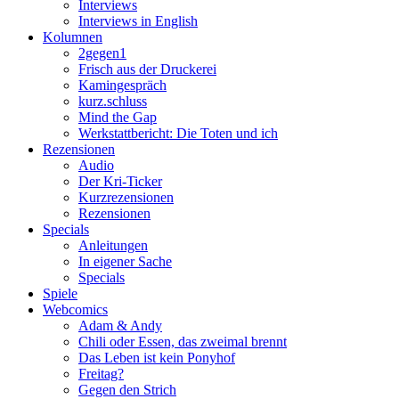
Interviews
Interviews in English
Kolumnen
2gegen1
Frisch aus der Druckerei
Kamingespräch
kurz.schluss
Mind the Gap
Werkstattbericht: Die Toten und ich
Rezensionen
Audio
Der Kri-Ticker
Kurzrezensionen
Rezensionen
Specials
Anleitungen
In eigener Sache
Specials
Spiele
Webcomics
Adam & Andy
Chili oder Essen, das zweimal brennt
Das Leben ist kein Ponyhof
Freitag?
Gegen den Strich