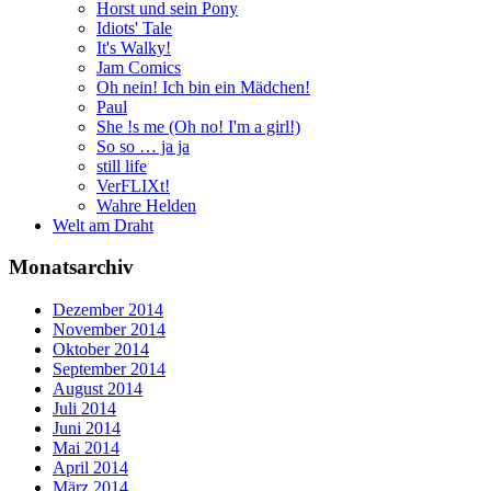
Horst und sein Pony
Idiots' Tale
It's Walky!
Jam Comics
Oh nein! Ich bin ein Mädchen!
Paul
She !s me (Oh no! I'm a girl!)
So so … ja ja
still life
VerFLIXt!
Wahre Helden
Welt am Draht
Monatsarchiv
Dezember 2014
November 2014
Oktober 2014
September 2014
August 2014
Juli 2014
Juni 2014
Mai 2014
April 2014
März 2014